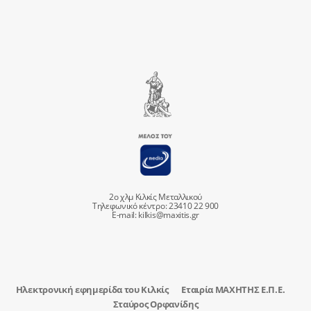
2ο χλμ Κιλκίς Μεταλλικού
Τηλεφωνικό κέντρο: 23410 22 900
E-mail:
kilkis@maxitis.gr
Ηλεκτρονική εφημερίδα του Κιλκίς
Εταιρία ΜΑΧΗΤΗΣ Ε.Π.Ε.
Σταύρος Ορφανίδης