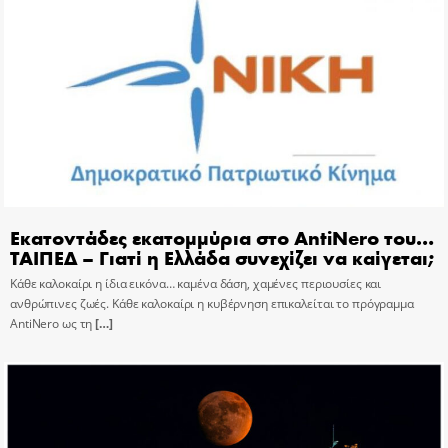
Εκατοντάδες εκατομμύρια στο AntiNero του…
ΤΑΙΠΕΔ – Γιατί η Ελλάδα συνεχίζει να καίγεται;
Κάθε καλοκαίρι η ίδια εικόνα… καμένα δάση, χαμένες περιουσίες και
ανθρώπινες ζωές. Κάθε καλοκαίρι η κυβέρνηση επικαλείται το πρόγραμμα
AntiNero ως τη
[…]