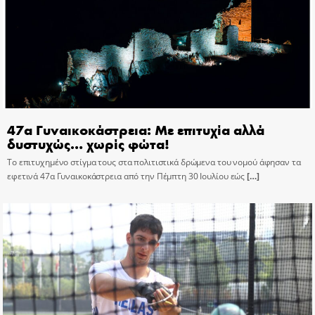
47α Γυναικοκάστρεια: Με επιτυχία αλλά
δυστυχώς… χωρίς φώτα!
Το επιτυχημένο στίγμα τους στα πολιτιστικά δρώμενα του νομού άφησαν τα
εφετινά 47α Γυναικοκάστρεια από την Πέμπτη 30 Ιουλίου εώς
[…]