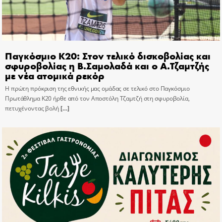
Παγκόσμιο Κ20: Στον τελικό δισκοβολίας και
σφυροβολίας η Β.Σαμολαδά και ο Α.Τζαμτζής
με νέα ατομικά ρεκόρ
Η πρώτη πρόκριση της εθνικής μας ομάδας σε τελικό στο Παγκόσμιο
Πρωτάθλημα Κ20 ήρθε από τον Αποστόλη Τζαμτζή στη σφυροβολία,
πετυχένοντας βολή
[…]