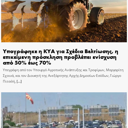
Υπογράφηκε η ΚΥΑ για Σχέδια Βελτίωσης, η
επικείμενη πρόσκληση προβλέπει ενίσχυση
από 50% έως 70%
Υπεγράφη από τον Υπουργό Αγροτικής Ανάπτυξης και Τροφίμων, Μαργαρίτη
Σχοινά, και τον Διοικητή της Ανεξάρτητης Αρχής Δημοσίων Εσόδων, Γιώργο
Πιτσιλή,
[…]