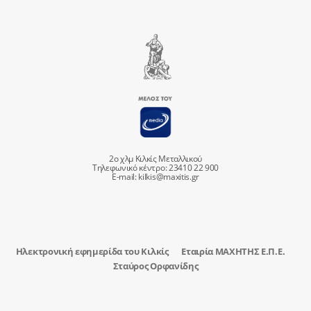
2ο χλμ Κιλκίς Μεταλλικού
Τηλεφωνικό κέντρο: 23410 22 900
E-mail:
kilkis@maxitis.gr
Ηλεκτρονική εφημερίδα του Κιλκίς
Εταιρία ΜΑΧΗΤΗΣ Ε.Π.Ε.
Σταύρος Ορφανίδης