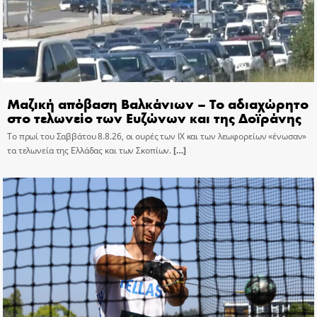
Μαζική απόβαση Βαλκάνιων – Το αδιαχώρητο
στο τελωνείο των Ευζώνων και της Δοϊράνης
Το πρωί του Σαββάτου 8.8.26, οι ουρές των ΙΧ και των λεωφορείων «ένωσαν»
τα τελωνεία της Ελλάδας και των Σκοπίων.
[…]