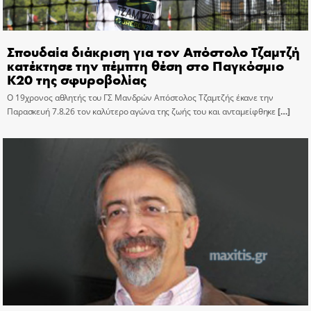
Σπουδαία διάκριση για τον Απόστολο Τζαμτζή
κατέκτησε την πέμπτη θέση στο Παγκόσμιο
Κ20 της σφυροβολίας
Ο 19χρονος αθλητής του ΓΣ Μανδρών Απόστολος Τζαμτζής έκανε την
Παρασκευή 7.8.26 τον καλύτερο αγώνα της ζωής του και ανταμείφθηκε
[…]