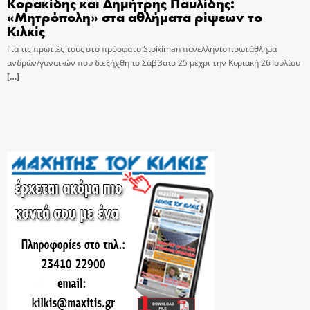
Κορακίδης και Δημήτρης Παυλίδης:
«Μητρόπολη» στα αθλήματα ρίψεων το
Κιλκίς
Για τις πρωτιές τους στο πρόσφατο Stoiximan πανελλήνιο πρωτάθλημα
ανδρών/γυναικών που διεξήχθη το Σάββατο 25 μέχρι την Κυριακή 26 Ιουλίου
[…]