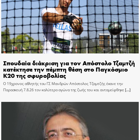
Σπουδαία διάκριση για τον Απόστολο Τζαμτζή
κατέκτησε την πέμπτη θέση στο Παγκόσμιο
Κ20 της σφυροβολίας
Ο 19χρονος αθλητής του ΓΣ Μανδρών Απόστολος Τζαμτζής έκανε την
Παρασκευή 7.8.26 τον καλύτερο αγώνα της ζωής του και ανταμείφθηκε
[…]