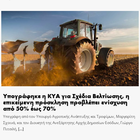
Υπογράφηκε η ΚΥΑ για Σχέδια Βελτίωσης, η
επικείμενη πρόσκληση προβλέπει ενίσχυση
από 50% έως 70%
Υπεγράφη από τον Υπουργό Αγροτικής Ανάπτυξης και Τροφίμων, Μαργαρίτη
Σχοινά, και τον Διοικητή της Ανεξάρτητης Αρχής Δημοσίων Εσόδων, Γιώργο
Πιτσιλή,
[…]