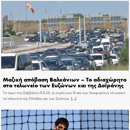
Μαζική απόβαση Βαλκάνιων – Το αδιαχώρητο
στο τελωνείο των Ευζώνων και της Δοϊράνης
Το πρωί του Σαββάτου 8.8.26, οι ουρές των ΙΧ και των λεωφορείων «ένωσαν»
τα τελωνεία της Ελλάδας και των Σκοπίων.
[…]