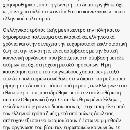
χρησιμοθηρικός από τη γέννησή του δημιουργήθηκε όχι
ως συνέχεια αλλά στον αντίποδα του κοινωνικοκεντρικού
ελληνικού πολιτισμού.
Ο ελληνικός τρόπος ζωής με επίκεντρο την πόλη και το
δημοκρατικό πολίτευμα στα κλασικά και ελληνιστικά
χρόνια και στην συνέχεια την ευχαριστιακή εκκλησιαστική
ζωή και την κοινότητα, είναι ασύμβατος με την δυτική
κοινωνική οργάνωση που βασίζεται στη σύμβαση μεταξύ
ατόμων και όχι στη σχέση μεταξύ προσώπων. Η μη
κατανόηση αυτού του «ιλιγγιώδους χάσματος» μεταξύ
των δύο πολιτισμών συνέβαλε στην άκριτη και με ξιπασιά
μίμηση του δυτικού τρόπου από μέρους των Ελλήνων του
εθνικού κράτους που ιδρύθηκε μετά την απελευθέρωση
από τον Οθωμανικό ζυγό. Οι απελευθερωμένοι Έλληνες
ενώ δεν κατάφεραν να διασώσουν ό,τι είχε απομείνει από
τον ελληνικό τρόπο ζωής μετά από αιώνες δουλείας,
απέτυχαν εξ ίσου να αφομοιώσουν ή έστω να μιμηθούν
την οργάνωση του βίου των ευρωπαϊκών κοινωνιών. Σε