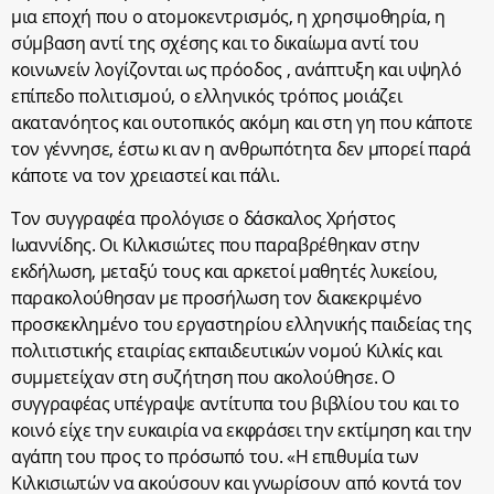
μια εποχή που ο ατομοκεντρισμός, η χρησιμοθηρία, η
σύμβαση αντί της σχέσης και το δικαίωμα αντί του
κοινωνείν λογίζονται ως πρόοδος , ανάπτυξη και υψηλό
επίπεδο πολιτισμού, ο ελληνικός τρόπος μοιάζει
ακατανόητος και ουτοπικός ακόμη και στη γη που κάποτε
τον γέννησε, έστω κι αν η ανθρωπότητα δεν μπορεί παρά
κάποτε να τον χρειαστεί και πάλι.
Τον συγγραφέα προλόγισε ο δάσκαλος Χρήστος
Ιωαννίδης. Οι Κιλκισιώτες που παραβρέθηκαν στην
εκδήλωση, μεταξύ τους και αρκετοί μαθητές λυκείου,
παρακολούθησαν με προσήλωση τον διακεκριμένο
προσκεκλημένο του εργαστηρίου ελληνικής παιδείας της
πολιτιστικής εταιρίας εκπαιδευτικών νομού Κιλκίς και
συμμετείχαν στη συζήτηση που ακολούθησε. Ο
συγγραφέας υπέγραψε αντίτυπα του βιβλίου του και το
κοινό είχε την ευκαιρία να εκφράσει την εκτίμηση και την
αγάπη του προς το πρόσωπό του. «Η επιθυμία των
Κιλκισιωτών να ακούσουν και γνωρίσουν από κοντά τον