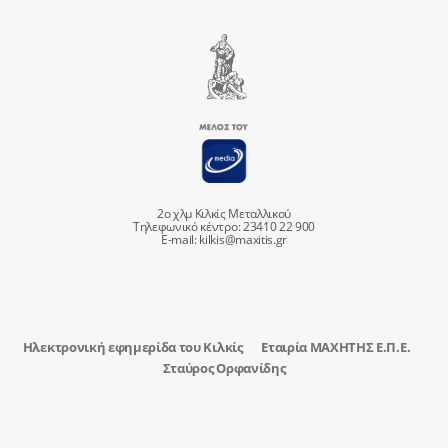
2ο χλμ Κιλκίς Μεταλλικού
Τηλεφωνικό κέντρο: 23410 22 900
E-mail:
kilkis@maxitis.gr
Ηλεκτρονική εφημερίδα του Κιλκίς
Εταιρία ΜΑΧΗΤΗΣ Ε.Π.Ε.
Σταύρος Ορφανίδης