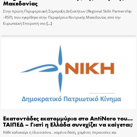
Μακεδονίας
Στην πρώτη Περιφερειακή Σύμπραξη Δεξιοτήτων (Regional Skills Partnership
–RSP), που εγκρίθηκε στην Περιφέρεια Κεντρικής Μακεδονίας από την
Ευρωπαϊκή Επιτροπή στο
[…]
Εκατοντάδες εκατομμύρια στο AntiNero του…
ΤΑΙΠΕΔ – Γιατί η Ελλάδα συνεχίζει να καίγεται;
Κάθε καλοκαίρι η ίδια εικόνα… καμένα δάση, χαμένες περιουσίες και