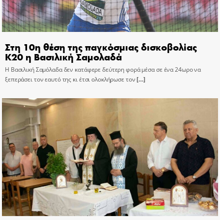
Στη 10η θέση της παγκόσμιας δισκοβολίας
Κ20 η Βασιλική Σαμολαδά
Η Βασιλική Σαμόλαδα δεν κατάφερε δεύτερη φορά μέσα σε ένα 24ωρο να
ξεπεράσει τον εαυτό της κι έτσι ολοκλήρωσε τον
[…]