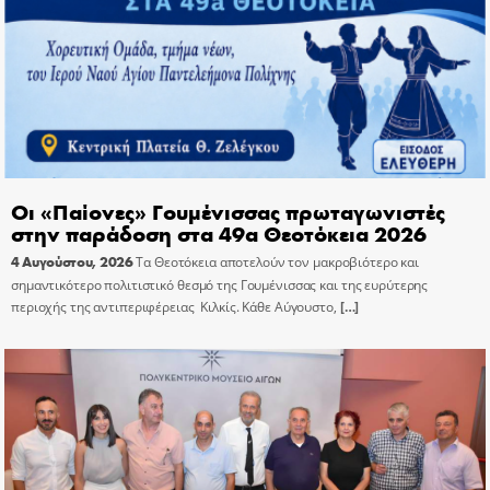
Οι «Παίονες» Γουμένισσας πρωταγωνιστές
στην παράδοση στα 49α Θεοτόκεια 2026
4 Αυγούστου, 2026
Τα Θεοτόκεια αποτελούν τον μακροβιότερο και
σημαντικότερο πολιτιστικό θεσμό της Γουμένισσας και της ευρύτερης
περιοχής της αντιπεριφέρειας Κιλκίς. Κάθε Αύγουστο,
[…]