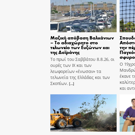
Μαζική απόβαση Βαλκάνιων
Σπουδα
– Το αδιαχώρητο στο
Απόστο
τελωνείο των Ευζώνων και
την πέ
της Δοϊράνης
Παγκόσ
σφυρο
Το πρωί του Σαββάτου 8.8.26, οι
Ο 19χρο
ουρές των ΙΧ και των
Μανδρώ
λεωφορείων «ένωσαν» τα
έκανε τ
τελωνεία της Ελλάδας και των
καλύτε
Σκοπίων.
[…]
και αν