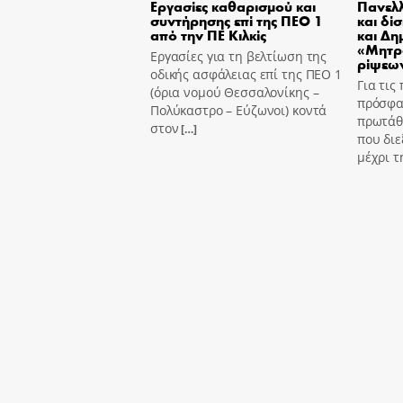
Εργασίες καθαρισμού και
Πανελλ
συντήρησης επί της ΠΕΟ 1
και δί
από την ΠΕ Κιλκίς
και Δη
«Μητρ
Εργασίες για τη βελτίωση της
ρίψεων
οδικής ασφάλειας επί της ΠΕΟ 1
Για τις
(όρια νομού Θεσσαλονίκης –
πρόσφα
Πολύκαστρο – Εύζωνοι) κοντά
πρωτάθ
στον
[…]
που διε
μέχρι τ