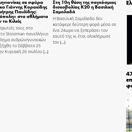
Ελ
ηνιονίκες σε σφύρα
Στη 10η θέση της παγκόσμιας
σκο Γιάννης Κορακίδης
δισκοβολίας Κ20 η Βασιλική
μήτρης Παυλίδης:
Σαμολαδά
όπολη» στα αθλήματα
Η Βασιλική Σαμόλαδα δεν
 το Κιλκίς
κατάφερε δεύτερη φορά μέσα σε
 πρωτιές τους στο
ένα 24ωρο να ξεπεράσει τον
το Stoiximan πανελλήνιο
εαυτό της κι έτσι ολοκλήρωσε
λημα ανδρών/γυναικών
τον
[…]
ξήχθη το Σάββατο 25
ην Κυριακή 26 Ιουλίου
[…]
4
ε
φ