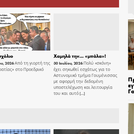
χόλιο
Χαμηλά την… «μπάλα»!
Από τη γιορτή της
Πολύ «σκόνη»
ου, 2026
30 Ιουλίου, 2026
ατίας» στο Προεδρικό
έχει σηκωθεί εσχάτως για το
Αστυνομικό τμήμα Γουμένισσας
Π
με αφορμή την δεδομένη
ε
υποστελέχωση και λειτουργία
Γ
του και αυτό
[…]