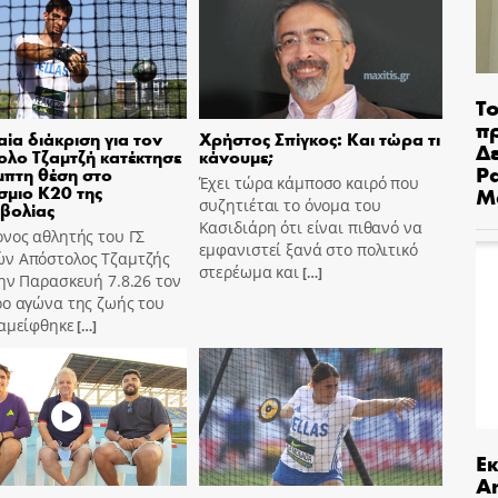
Το
π
ία διάκριση για τον
Χρήστος Σπίγκος: Και τώρα τι
Δε
λο Τζαμτζή κατέκτησε
κάνουμε;
Pa
μπτη θέση στο
Έχει τώρα κάμποσο καιρό που
μιο Κ20 της
Μ
συζητιέται το όνομα του
βολίας
Κασιδιάρη ότι είναι πιθανό να
νος αθλητής του ΓΣ
εμφανιστεί ξανά στο πολιτικό
ν Απόστολος Τζαμτζής
στερέωμα και
[…]
ην Παρασκευή 7.8.26 τον
ρο αγώνα της ζωής του
ταμείφθηκε
[…]
Ε
An