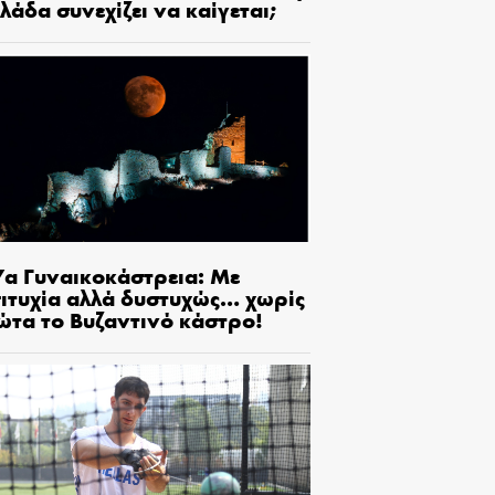
λάδα συνεχίζει να καίγεται;
7α Γυναικοκάστρεια: Με
πιτυχία αλλά δυστυχώς… χωρίς
ώτα το Βυζαντινό κάστρο!