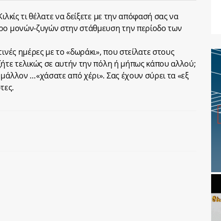
ιλκίς τι θέλατε να δείξετε με την απόφασή σας να
τρο μονών-ζυγών στην στάθμευση την περίοδο των
τινές ημέρες με το «δωράκι», που στείλατε στους
ζήτε τελικώς σε αυτήν την πόλη ή μήπως κάπου αλλού;
 μάλλον …«χάσατε από χέρι». Σας έχουν σύρει τα «εξ
τες.