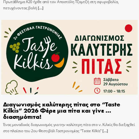
Πρωτάθλημα Κ20 ήρθε από τον Αποστόλη Τζαμτζή στη σφυροβολία,
πετυχένοντας βολή
[…]
Διαγωνισμός καλύτερης πίτας στο “Taste
Kilkis” 2026 Φέρε μια πίτα και γίνε …
διασημόπιτα!
Ένας μοναδικός διαγωνισμός για την καλύτερη πίτα στο ν. Κιλκίς θα διεξαχθεί
στο πλαίσιο του 2ου Φεστιβάλ Γαστρονομίας “Taste Kilkis”
[…]