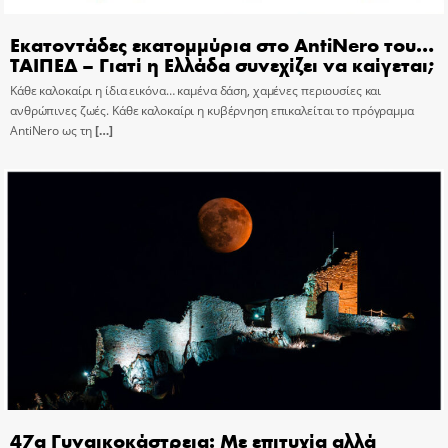
Εκατοντάδες εκατομμύρια στο AntiNero του…
ΤΑΙΠΕΔ – Γιατί η Ελλάδα συνεχίζει να καίγεται;
Κάθε καλοκαίρι η ίδια εικόνα… καμένα δάση, χαμένες περιουσίες και
ανθρώπινες ζωές. Κάθε καλοκαίρι η κυβέρνηση επικαλείται το πρόγραμμα
AntiNero ως τη
[…]
47α Γυναικοκάστρεια: Με επιτυχία αλλά