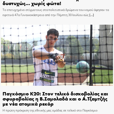
δυστυχώς… χωρίς φώτα!
Το επιτυχημένο στίγμα τους στα πολιτιστικά δρώμενα του νομού άφησαν τα
εφετινά 47α Γυναικοκάστρεια από την Πέμπτη 30 Ιουλίου εώς
[…]
Παγκόσμιο Κ20: Στον τελικό δισκοβολίας και
σφυροβολίας η Β.Σαμολαδά και ο Α.Τζαμτζής
με νέα ατομικά ρεκόρ
Η πρώτη πρόκριση της εθνικής μας ομάδας σε τελικό στο Παγκόσμιο