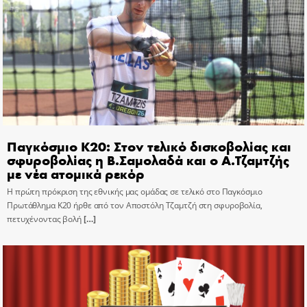
Παγκόσμιο Κ20: Στον τελικό δισκοβολίας και
σφυροβολίας η Β.Σαμολαδά και ο Α.Τζαμτζής
με νέα ατομικά ρεκόρ
Η πρώτη πρόκριση της εθνικής μας ομάδας σε τελικό στο Παγκόσμιο
Πρωτάθλημα Κ20 ήρθε από τον Αποστόλη Τζαμτζή στη σφυροβολία,
πετυχένοντας βολή
[…]