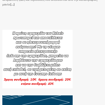
μανία
[…]