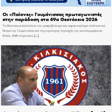
Οι «Παίονες» Γουμένισσας πρωταγωνιστές
στην παράδοση στα 49α Θεοτόκεια 2026
Τα Θεοτόκεια αποτελούν τον μακροβιότερο και σημαντικότερο πολιτιστικό
θεσμό της Γουμένισσας και της ευρύτερης περιοχής της αντιπεριφέρειας
Κιλκίς. Κάθε Αύγουστο,
[…]