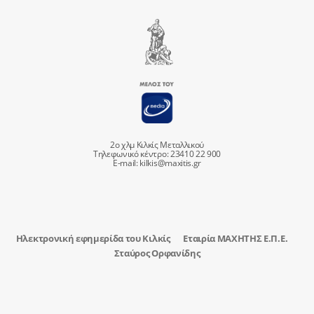
2ο χλμ Κιλκίς Μεταλλικού
Τηλεφωνικό κέντρο: 23410 22 900
E-mail:
kilkis@maxitis.gr
Ηλεκτρονική εφημερίδα του Κιλκίς
Εταιρία ΜΑΧΗΤΗΣ Ε.Π.Ε.
Σταύρος Ορφανίδης