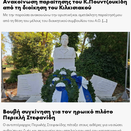
Ανακοίνωση παραίτησης του Κ.Πουντζουκίδη
από τη διοίκηση του Κιλκισιακού
Με την παρούσα ανακοινώνω την οριστική και αμετάκλητη παραίτησή μου
από τη θέση του μέλους του διοικητικού συμβουλίου του Α.Ο.
[…]
Βουβή συγκίνηση για τον ηρωικό πιλότο
Περικλή Στεφανίδη
Ο αντιπτέραρχος Περικλής Στεφανίδης πέταξε στους αιθέρες για να σώσει
ανθρώπινες ζωές και περιουσίες που απειλούνταν από την καταστροφική