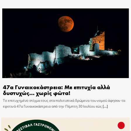
47α Γυναικοκάστρεια: Με επιτυχία αλλά
δυστυχώς… χωρίς φώτα!
Το επιτυχημένο στίγμα τους στα πολιτιστικά δρώμενα του νομού άφησαν τα
εφετινά 47α Γυναικοκάστρεια από την Πέμπτη 30 Ιουλίου εώς
[…]