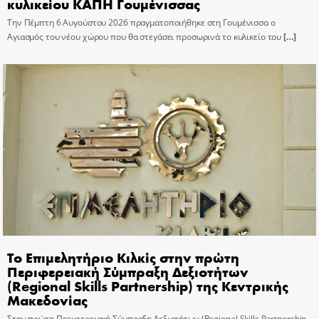
κυλικείου ΚΑΠΗ Γουμένισσας
Την Πέμπτη 6 Αυγούστου 2026 πραγματοποιήθηκε στη Γουμένισσα ο
Αγιασμός του νέου χώρου που θα στεγάσει προσωρινά το κυλικείο του
[…]
Το Επιμελητήριο Κιλκίς στην πρώτη
Περιφερειακή Σύμπραξη Δεξιοτήτων
(Regional Skills Partnership) της Κεντρικής
Μακεδονίας
Στην πρώτη Περιφερειακή Σύμπραξη Δεξιοτήτων (Regional Skills Partnership