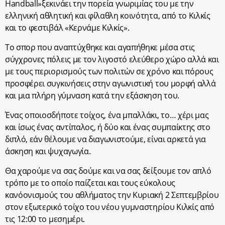
Handball»ξεκινάει την πορεία γνωριμίας του με την
ελληνική αθλητική και φίλαθλη κοινότητα, από το Κιλκίς
και το φεστιβάλ «Κερνάμε Κιλκίς».
Το σπορ που αναπτύχθηκε και αγαπήθηκε μέσα στις
σύγχρονες πόλεις με τον λιγοστό ελεύθερο χώρο αλλά και
με τους περιορισμούς των πολιτών σε χρόνο και πόρους
προσφέρει συγκινήσεις στην αγωνιστική του μορφή αλλά
και μια πλήρη γύμναση κατά την εξάσκηση του.
Ένας οποιοσδήποτε τοίχος, ένα μπαλλάκι, το… χέρι μας
και ίσως ένας αντίπαλος, ή δύο και ένας συμπαίκτης στο
διπλό, εάν θέλουμε να διαγωνιστούμε, είναι αρκετά για
άσκηση και ψυχαγωγία.
Θα χαρούμε να σας δούμε και να σας δείξουμε τον απλό
τρόπο με το οποίο παίζεται και τους εύκολους
κανόονισμούς του αθλήματος την Κυριακή 2 Σεπτεμβρίου
στον εξωτερικό τοίχο του νέου γυμναστηρίου Κιλκίς από
τις 12:00 το μεσημέρι.