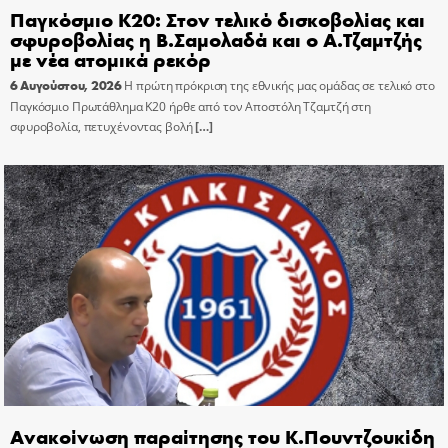
Παγκόσμιο Κ20: Στον τελικό δισκοβολίας και
σφυροβολίας η Β.Σαμολαδά και ο Α.Τζαμτζής
με νέα ατομικά ρεκόρ
6 Αυγούστου, 2026
Η πρώτη πρόκριση της εθνικής μας ομάδας σε τελικό στο
Παγκόσμιο Πρωτάθλημα Κ20 ήρθε από τον Αποστόλη Τζαμτζή στη
σφυροβολία, πετυχένοντας βολή
[…]
Ανακοίνωση παραίτησης του Κ.Πουντζουκίδη