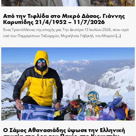
Από την Τιφλίδα στο Μικρό Δάσος. Γιάννης
Καρυπίδης 21/4/1952 – 11/7/2026
Ένας Τραντέλλενας της εποχής μας Την Δευτέρα 13 Ιουλίου 2026, στον ιερό
ναό των Παμμεγίστων Ταξιαρχών, Μιχαήλ και Γαβριήλ, του Μικρού
[…]
Ο Σάμος Αθανασιάδης ύψωσε την Ελληνική
σημαία στα όρη του Παμίρ στο Κιργιστάν