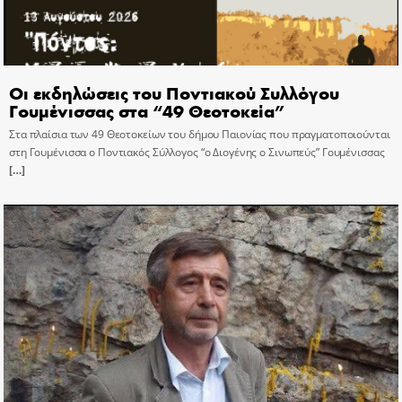
Οι εκδηλώσεις του Ποντιακού Συλλόγου
Γουμένισσας στα “49 Θεοτοκεία”
Στα πλαίσια των 49 Θεοτοκείων του δήμου Παιονίας που πραγματοποιούνται
στη Γουμένισσα ο Ποντιακός Σύλλογος “ο Διογένης ο Σινωπεύς” Γουμένισσας
[…]