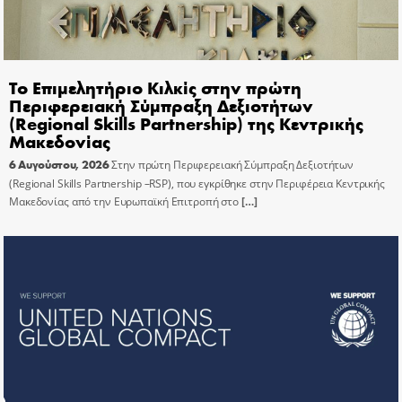
Το Επιμελητήριο Κιλκίς στην πρώτη
Περιφερειακή Σύμπραξη Δεξιοτήτων
(Regional Skills Partnership) της Κεντρικής
Μακεδονίας
6 Αυγούστου, 2026
Στην πρώτη Περιφερειακή Σύμπραξη Δεξιοτήτων
(Regional Skills Partnership –RSP), που εγκρίθηκε στην Περιφέρεια Κεντρικής
Μακεδονίας από την Ευρωπαϊκή Επιτροπή στο
[…]