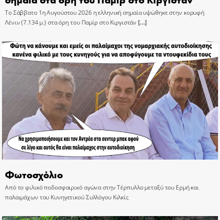
Το Σάββατο 1η Αυγούστου 2026 η ελληνική σημαία υψώθηκε στην κορυφή
Λένιν (7.134 μ.) στα όρη του Παμίρ στο Κιργιστάν
[…]
Φωτοσχόλιο
Από το φιλικό ποδοσφαιρικό αγώνα στην Τέρπυλλο μεταξύ του Ερμή και
παλαιμάχων του Κυνηγετικού Συλλόγου Κιλκίς