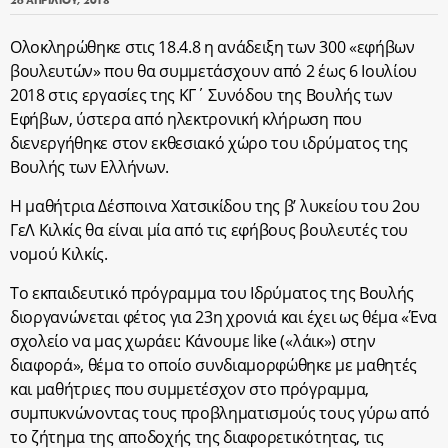
Ολοκληρώθηκε στις 18.4.8 η ανάδειξη των 300 «εφήβων
βουλευτών» που θα συμμετάσχουν από 2 έως 6 Ιουλίου
2018 στις εργασίες της ΚΓ΄ Συνόδου της Βουλής των
Εφήβων, ύστερα από ηλεκτρονική κλήρωση που
διενεργήθηκε στον εκθεσιακό χώρο του ιδρύματος της
Βουλής των Ελλήνων.
Η μαθήτρια Δέσποινα Χατσικίδου της β’ λυκείου του 2ου
ΓεΛ Κιλκίς θα είναι μία από τις εφήβους βουλευτές του
νομού Κιλκίς.
Το εκπαιδευτικό πρόγραμμα του Ιδρύματος της Βουλής
διοργανώνεται φέτος για 23η χρονιά και έχει ως θέμα «Ένα
σχολείο να μας χωράει: Κάνουμε like («λάικ») στην
διαφορά», θέμα το οποίο συνδιαμορφώθηκε με μαθητές
και μαθήτριες που συμμετέσχον στο πρόγραμμα,
συμπυκνώνοντας τους προβληματισμούς τους γύρω από
το ζήτημα της αποδοχής της διαφορετικότητας, τις