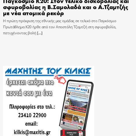
Παγκόσμιο Κ20: Στον τελικό δισκοβολίας και
σφυροβολίας η Β.Σαμολαδά και ο Α.Τζαμτζής
με νέα ατομικά ρεκόρ
Η πρώτη πρόκριση της εθνικής μας ομάδας σε τελικό στο Παγκόσμιο
Πρωτάθλημα Κ20 ήρθε από τον Αποστόλη Τζαμτζή στη σφυροβολία,
πετυχένοντας βολή
[…]