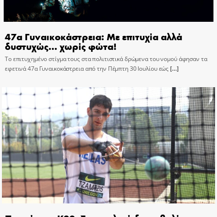
47α Γυναικοκάστρεια: Με επιτυχία αλλά
δυστυχώς… χωρίς φώτα!
Το επιτυχημένο στίγμα τους στα πολιτιστικά δρώμενα του νομού άφησαν τα
εφετινά 47α Γυναικοκάστρεια από την Πέμπτη 30 Ιουλίου εώς
[…]