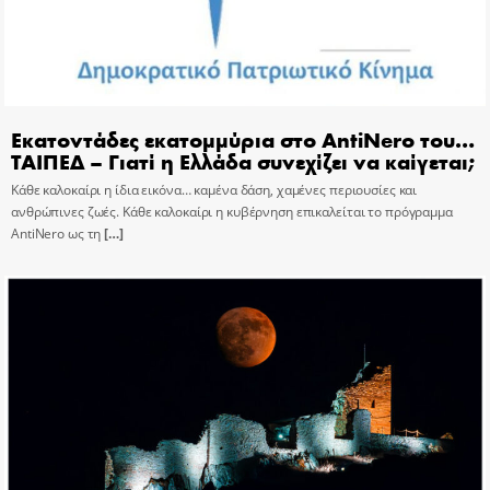
Εκατοντάδες εκατομμύρια στο AntiNero του…
ΤΑΙΠΕΔ – Γιατί η Ελλάδα συνεχίζει να καίγεται;
Κάθε καλοκαίρι η ίδια εικόνα… καμένα δάση, χαμένες περιουσίες και
ανθρώπινες ζωές. Κάθε καλοκαίρι η κυβέρνηση επικαλείται το πρόγραμμα
AntiNero ως τη
[…]