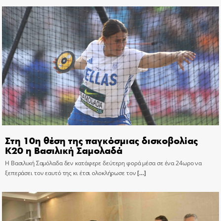
Στη 10η θέση της παγκόσμιας δισκοβολίας
Κ20 η Βασιλική Σαμολαδά
Η Βασιλική Σαμόλαδα δεν κατάφερε δεύτερη φορά μέσα σε ένα 24ωρο να
ξεπεράσει τον εαυτό της κι έτσι ολοκλήρωσε τον
[…]