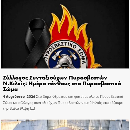
Σύλλογος Συνταξιούχων Πυροσβεστών
Ν.Κιλκίς: Ημέρα πένθους στο Πυροσβεστικό
Σώμα
4 Αυγούστου, 2026
Στο βαρύ κλίμα που επικρατεί σε όλο το Πυροσβεστικό
Σώμα, ως σύλλογος συνταξιούχων Πυροσβεστών νομού Κιλκίς, εκφράζουμε
την βαθιά θλίψη
[…]