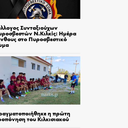
ύλλογος Συνταξιούχων
υροσβεστών Ν.Κιλκίς: Ημέρα
ένθους στο Πυροσβεστικό
ώμα
ραγματοποιήθηκε η πρώτη
ροπόνηση του Κιλκισιακού