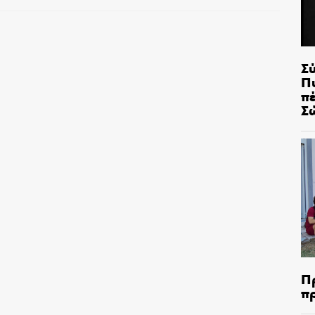
Σ
Π
π
Σ
Π
π