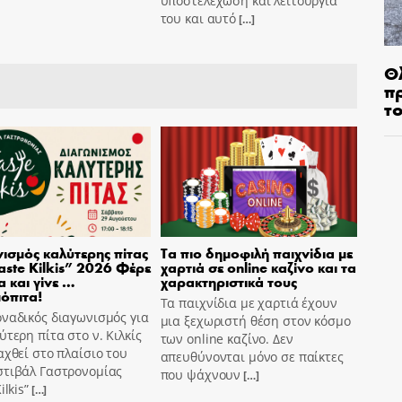
υποστελέχωση και λειτουργία
του και αυτό
[…]
Θ
π
τ
ισμός καλύτερης πίτας
Τα πιο δημοφιλή παιχνίδια με
aste Kilkis” 2026 Φέρε
χαρτιά σε online καζίνο και τα
α και γίνε …
χαρακτηριστικά τους
όπιτα!
Τα παιχνίδια με χαρτιά έχουν
ναδικός διαγωνισμός για
μια ξεχωριστή θέση στον κόσμο
ύτερη πίτα στο ν. Κιλκίς
των online καζίνο. Δεν
αχθεί στο πλαίσιο του
απευθύνονται μόνο σε παίκτες
στιβάλ Γαστρονομίας
που ψάχνουν
[…]
ilkis”
[…]