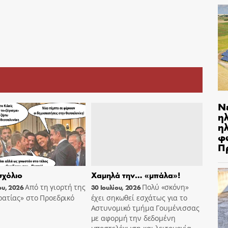
Ν
η
ηλ
φ
Π
χόλιο
Χαμηλά την… «μπάλα»!
Από τη γιορτή της
Πολύ «σκόνη»
ου, 2026
30 Ιουλίου, 2026
ατίας» στο Προεδρικό
έχει σηκωθεί εσχάτως για το
Αστυνομικό τμήμα Γουμένισσας
με αφορμή την δεδομένη