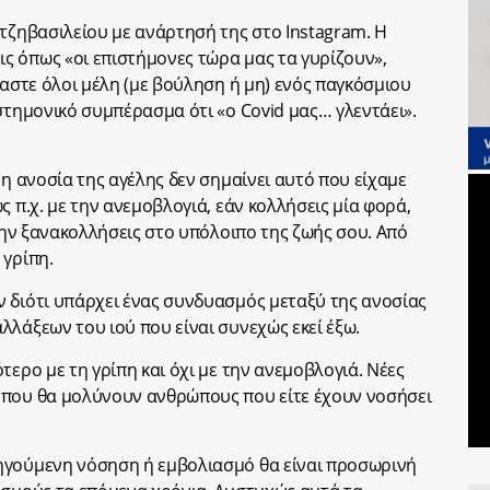
ατζηβασιλείου με ανάρτησή της στο Instagram. H
ς όπως «οι επιστήμονες τώρα μας τα γυρίζουν»,
μαστε όλοι μέλη (με βούληση ή μη) ενός παγκόσμιου
στημονικό συμπέρασμα ότι «ο Covid μας… γλεντάει».
 η ανοσία της αγέλης δεν σημαίνει αυτό που είχαμε
ς π.χ. με την ανεμοβλογιά, εάν κολλήσεις μία φορά,
 την ξανακολλήσεις στο υπόλοιπο της ζωής σου. Από
 γρίπη.
 διότι υπάρχει ένας συνδυασμός μεταξύ της ανοσίας
λλάξεων του ιού που είναι συνεχώς εκεί έξω.
τερο με τη γρίπη και όχι με την ανεμοβλογιά. Νέες
 που θα μολύνουν ανθρώπους που είτε έχουν νοσήσει
ηγούμενη νόσηση ή εμβολιασμό θα είναι προσωρινή