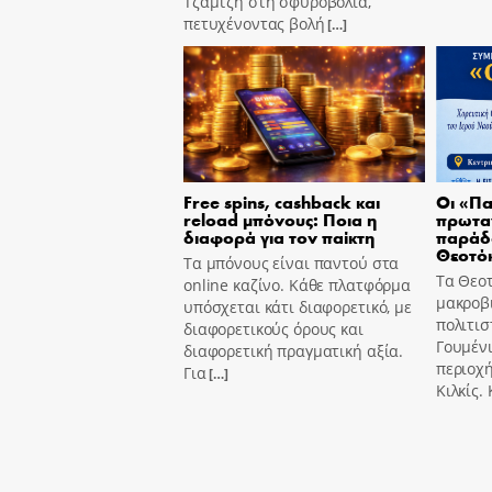
Τζαμτζή στη σφυροβολία,
πετυχένοντας βολή
[…]
Free spins, cashback και
Οι «Πα
reload μπόνους: Ποια η
πρωτα
διαφορά για τον παίκτη
παράδ
Θεοτό
Τα μπόνους είναι παντού στα
Τα Θεοτ
online καζίνο. Κάθε πλατφόρμα
μακροβι
υπόσχεται κάτι διαφορετικό, με
πολιτισ
διαφορετικούς όρους και
Γουμένι
διαφορετική πραγματική αξία.
περιοχή
Για
[…]
Κιλκίς.