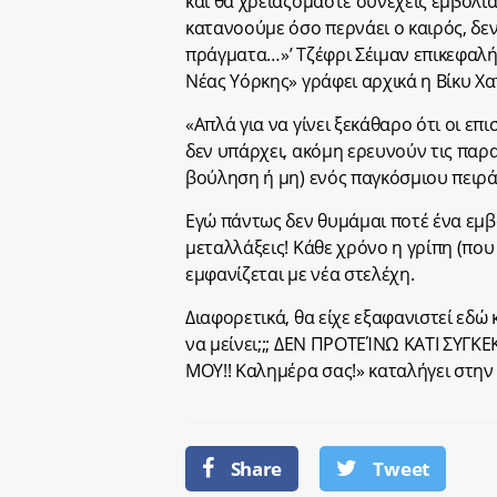
και θα χρειαζόμαστε συνεχείς εμβολι
κατανοούμε όσο περνάει ο καιρός, δε
πράγματα…»’ Τζέφρι Σέιμαν επικεφαλή
Νέας Υόρκης» γράφει αρχικά η Βίκυ Χα
«Απλά για να γίνει ξεκάθαρο ότι οι επ
δεν υπάρχει, ακόμη ερευνούν τις παρα
βούληση ή μη) ενός παγκόσμιου πειράμ
Εγώ πάντως δεν θυμάμαι ποτέ ένα εμβόλ
μεταλλάξεις! Κάθε χρόνο η γρίπη (π
εμφανίζεται με νέα στελέχη.
Διαφορετικά, θα είχε εξαφανιστεί εδώ 
να μείνει;;; ΔΕΝ ΠΡΟΤΕΊΝΩ ΚΑΤΙ Σ
ΜΟΥ!! Καλημέρα σας!» καταλήγει στην
Share
Tweet