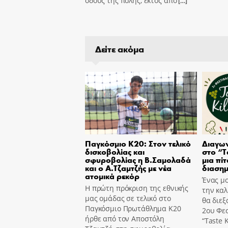
οδούς της πόλης, εκτός από
[…]
Δείτε ακόμα
Παγκόσμιο Κ20: Στον τελικό
Διαγων
δισκοβολίας και
στο “T
σφυροβολίας η Β.Σαμολαδά
μια πίτ
και ο Α.Τζαμτζής με νέα
διασημ
ατομικά ρεκόρ
Ένας μο
Η πρώτη πρόκριση της εθνικής
την καλ
μας ομάδας σε τελικό στο
θα διεξ
Παγκόσμιο Πρωτάθλημα Κ20
2ου Φε
ήρθε από τον Αποστόλη
“Taste K