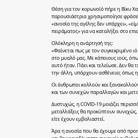
Θέση για τον κορωνοϊό πήρε η Βίκυ Χ
παρουσιάστρια χρησιμοποίησε φράσει
«ανοσία της αγέλης δεν υπάρχει», «εί
πειράματος» για να καταλήξει στο επι
Ολόκληρη η ανάρτησή της:
«Φαίνεται πως με τον συγκεκριμένο ιό
στο μυαλό μας. Με κάποιους ιούς, όπω
αυτό ήταν. Πάει και τελείωσε. Δεν θα
την άλλη, υπάρχουν ασθένειες όπως η
Οι άνθρωποι κολλούν και ξανακολλούν
και των συνεχών παραλλαγών και μετα
Δυστυχώς, η COVID-19 μοιάζει περισσό
μεταλλάξεις θα προκύπτουν συνεχώς,
είτε έχουν εμβολιαστεί.
Άρα η ανοσία που θα έχουμε από προ