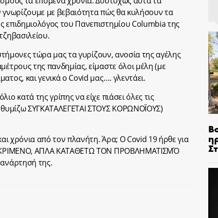
ασμούς τα επόμενα χρόνια. Δυστυχώς αυτά τα
ν γνωρίζουμε με βεβαιότητα πώς θα κυλήσουν τα
ς επιδημιολόγος του Πανεπιστημίου Columbia της
τζηβασιλείου.
ιστήμονες τώρα μας τα γυρίζουν, ανοσία της αγέλης
μέτρους της πανδημίας, είμαστε όλοι μέλη (με
ατος, και γενικά ο Covid μας…. γλεντάει.
ιο κατά της γρίπης να είχε πιάσει όλες τις
ου θυμίζω ΣΥΓΚΑΤΑΛΕΓΕΤΑΙ ΣΤΟΥΣ ΚΟΡΩΝΟΪΟΥΣ)
Β
η
και χρόνια από τον πλανήτη. Άρα; Ο Covid 19 ήρθε για
Σ
ΥΓΚΕΚΡΙΜΕΝΟ, ΑΠΛΑ ΚΑΤΑΘΕΤΩ ΤΟΝ ΠΡΟΒΛΗΜΑΤΙΣΜΌ
 ανάρτησή της.