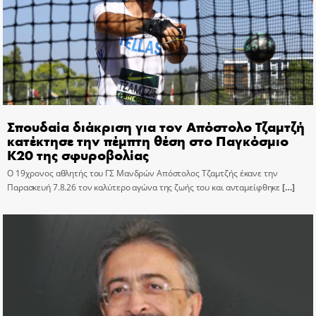
Σπουδαία διάκριση για τον Απόστολο Τζαμτζή
κατέκτησε την πέμπτη θέση στο Παγκόσμιο
Κ20 της σφυροβολίας
Ο 19χρονος αθλητής του ΓΣ Μανδρών Απόστολος Τζαμτζής έκανε την
Παρασκευή 7.8.26 τον καλύτερο αγώνα της ζωής του και ανταμείφθηκε
[…]