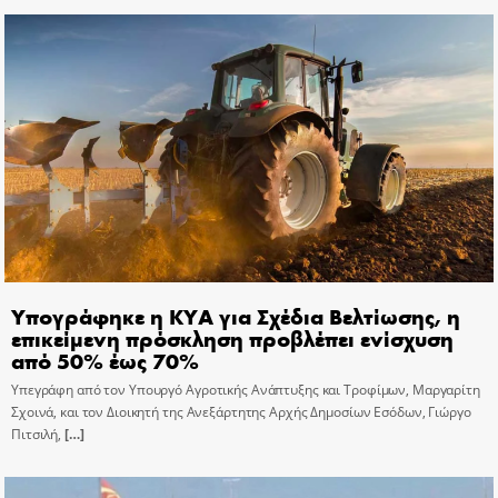
Υπογράφηκε η ΚΥΑ για Σχέδια Βελτίωσης, η
επικείμενη πρόσκληση προβλέπει ενίσχυση
από 50% έως 70%
Υπεγράφη από τον Υπουργό Αγροτικής Ανάπτυξης και Τροφίμων, Μαργαρίτη
Σχοινά, και τον Διοικητή της Ανεξάρτητης Αρχής Δημοσίων Εσόδων, Γιώργο
Πιτσιλή,
[…]