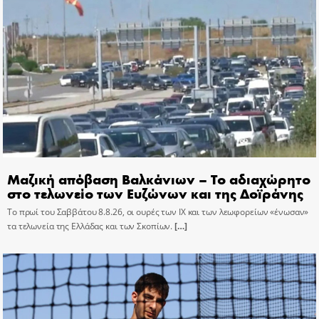
Μαζική απόβαση Βαλκάνιων – Το αδιαχώρητο
στο τελωνείο των Ευζώνων και της Δοϊράνης
Το πρωί του Σαββάτου 8.8.26, οι ουρές των ΙΧ και των λεωφορείων «ένωσαν»
τα τελωνεία της Ελλάδας και των Σκοπίων.
[…]