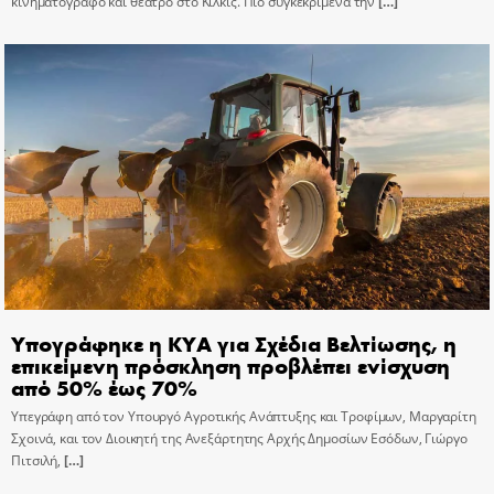
κινηματογράφο και θέατρο στο Κιλκίς. Πιο συγκεκριμένα την
[…]
Υπογράφηκε η ΚΥΑ για Σχέδια Βελτίωσης, η
επικείμενη πρόσκληση προβλέπει ενίσχυση
από 50% έως 70%
Υπεγράφη από τον Υπουργό Αγροτικής Ανάπτυξης και Τροφίμων, Μαργαρίτη
Σχοινά, και τον Διοικητή της Ανεξάρτητης Αρχής Δημοσίων Εσόδων, Γιώργο
Πιτσιλή,
[…]