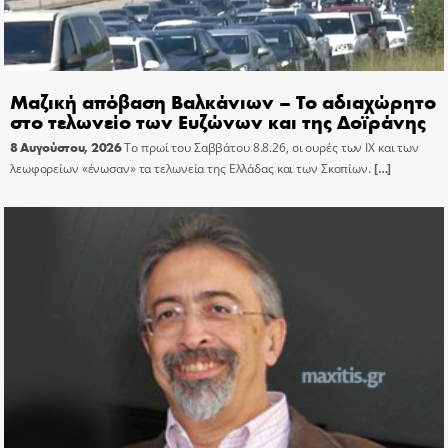
Μαζική απόβαση Βαλκάνιων – Το αδιαχώρητο
στο τελωνείο των Ευζώνων και της Δοϊράνης
8 Αυγούστου, 2026
Το πρωί του Σαββάτου 8.8.26, οι ουρές των ΙΧ και των
λεωφορείων «ένωσαν» τα τελωνεία της Ελλάδας και των Σκοπίων.
[…]