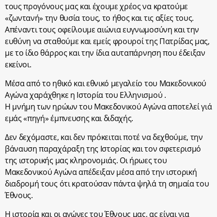
τους προγόνους μας και έχουμε χρέος να κρατούμε
«ζωντανή» την θυσία τους, το ήθος και τις αξίες τους.
Απέναντι τους οφείλουμε αιώνια ευγνωμοσύνη και την
ευθύνη να σταθούμε και εμείς φρουροί της Πατρίδας μας,
με το ίδιο θάρρος και την ίδια αυταπάρνηση που έδειξαν
εκείνοι.
Μέσα από το ηθικό και εθνικό μεγαλείο του Μακεδονικού
Αγώνα χαράχθηκε η Ιστορία του Ελληνισμού .
Η μνήμη των ηρώων του Μακεδονικού Αγώνα αποτελεί γιά
εμάς «πηγή» έμπνευσης και διδαχής.
Δεν δεχόμαστε, και δεν πρόκειται ποτέ να δεχθούμε, την
βάναυση παραχάραξη της Ιστορίας και τον σφετερισμό
της ιστορικής μας κληρονομιάς. Οι ήρωες του
Μακεδονικού Αγώνα απέδειξαν μέσα από την ιστορική
διαδρομή τους ότι κρατούσαν πάντα ψηλά τη σημαία του
Έθνους.
Η ιστορία και οι αγώνες του Έθνους μας, ας είναι για