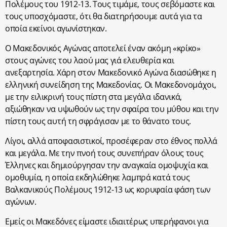
Πολέμους του 1912-13. Τους τιμάμε, τους σεβόμαστε και
τους υποσχόμαστε, ότι θα διατηρήσουμε αυτά για τα
οποία εκείνοι αγωνίστηκαν.
Ο Mακεδονικός Aγώνας αποτελεί έναν ακόμη «κρίκο»
στους αγώνες του λαού μας γιά ελευθερία και
ανεξαρτησία. Χάρη στον Μακεδονικό Αγώνα διασώθηκε η
ελληνική συνείδηση της Μακεδονίας. Οι Μακεδονομάχοι,
με την ειλικρινή τους πίστη στα μεγάλα ιδανικά,
αξιώθηκαν να υψωθούν ως την σφαίρα του μύθου και την
πίστη τους αυτή τη σφράγισαν με το θάνατο τους.
Λίγοι, αλλά αποφασιστικοί, προσέφεραν στο έθνος πολλά
και μεγάλα. Με την πνοή τους συνεπήραν όλους τους
Έλληνες και δημιούργησαν την αναγκαία ομοψυχία και
ομοθυμία, η οποία εκδηλώθηκε λαμπρά κατά τους
Βαλκανικούς Πολέμους 1912-13 ως κορυφαία φάση των
αγώνων.
Εμείς οι Μακεδόνες είμαστε ιδιαιτέρως υπερήφανοι για