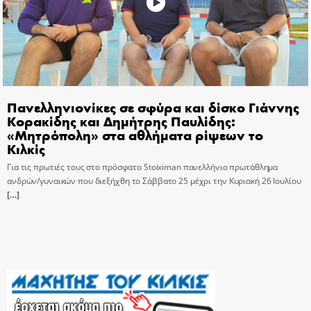
Πανελληνιονίκες σε σφύρα και δίσκο Γιάννης
Κορακίδης και Δημήτρης Παυλίδης:
«Μητρόπολη» στα αθλήματα ρίψεων το
Κιλκίς
Για τις πρωτιές τους στο πρόσφατο Stoiximan πανελλήνιο πρωτάθλημα
ανδρών/γυναικών που διεξήχθη το Σάββατο 25 μέχρι την Κυριακή 26 Ιουλίου
[…]