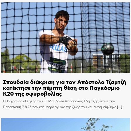
Σπουδαία διάκριση για τον Απόστολο Τζαμτζή
κατέκτησε την πέμπτη θέση στο Παγκόσμιο
Κ20 της σφυροβολίας
Ο 19χρονος αθλητής του ΓΣ Μανδρών Απόστολος Τζαμτζής έκανε την
Παρασκευή 7.8.26 τον καλύτερο αγώνα της ζωής του και ανταμείφθηκε
[…]