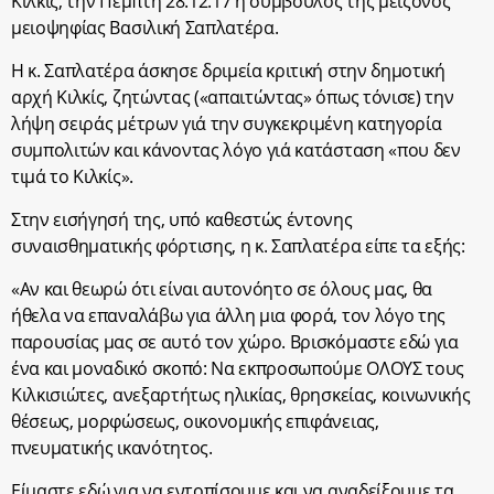
Κιλκίς, την Πέμπτη 28.12.17 η σύμβουλος της μείζονος
μειοψηφίας Βασιλική Σαπλατέρα.
Η κ. Σαπλατέρα άσκησε δριμεία κριτική στην δημοτική
αρχή Κιλκίς, ζητώντας («απαιτώντας» όπως τόνισε) την
λήψη σειράς μέτρων γιά την συγκεκριμένη κατηγορία
συμπολιτών και κάνοντας λόγο γιά κατάσταση «που δεν
τιμά το Κιλκίς».
Στην εισήγησή της, υπό καθεστώς έντονης
συναισθηματικής φόρτισης, η κ. Σαπλατέρα είπε τα εξής:
«Αν και θεωρώ ότι είναι αυτονόητο σε όλους μας, θα
ήθελα να επαναλάβω για άλλη μια φορά, τον λόγο της
παρουσίας μας σε αυτό τον χώρο. Βρισκόμαστε εδώ για
ένα και μοναδικό σκοπό: Να εκπροσωπούμε ΟΛΟΥΣ τους
Κιλκισιώτες, ανεξαρτήτως ηλικίας, θρησκείας, κοινωνικής
θέσεως, μορφώσεως, οικονομικής επιφάνειας,
πνευματικής ικανότητος.
Είμαστε εδώ για να εντοπίσουμε και να αναδείξουμε τα