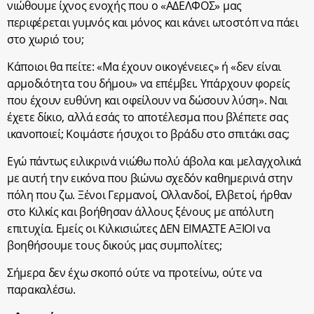
νιώθουμε ίχνος ενοχής που ο «ΑΔΕΛΦΟΣ» μας
περιφέρεται γυμνός και μόνος και κάνει ωτοστόπ να πάει
στο χωριό του;
Κάποιοι θα πείτε: «Μα έχουν οικογένειες» ή «δεν είναι
αρμοδιότητα του δήμου» να επέμβει. Υπάρχουν φορείς
που έχουν ευθύνη και οφείλουν να δώσουν λύση». Ναι
έχετε δίκιο, αλλά εσάς το αποτέλεσμα που βλέπετε σας
ικανοποιεί; Κοιμάστε ήσυχοι το βράδυ στο σπιτάκι σας;
Εγώ πάντως ειλικρινά νιώθω πολύ άβολα και μελαγχολικά
με αυτή την εικόνα που βιώνω σχεδόν καθημερινά στην
πόλη που ζω. Ξένοι Γερμανοί, Ολλανδοί, Ελβετοί, ήρθαν
στο Κιλκίς και βοήθησαν άλλους ξένους με απόλυτη
επιτυχία. Εμείς οι Κιλκισιώτες ΔΕΝ ΕΙΜΑΣΤΕ ΑΞΙΟΙ να
βοηθήσουμε τους δικούς μας συμπολίτες;
Σήμερα δεν έχω σκοπό ούτε να προτείνω, ούτε να
παρακαλέσω.