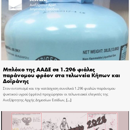
Μπλόκο της ΑΑΔΕ σε 1.296 φιάλες
παράνομου φρέον στα τελωνεία Κήπων και
Δοϊράνης
Στον εντοπισμό και την κατάσχεση συνολικά 1.296 φιαλών παράνομου
ψυκτικού υγρού (φρέον) προχώρησαν οι τελωνειακοί ελεγκτές της
Ανεξάρτητης Αρχής Δημοσίων Εσόδων,
[…]