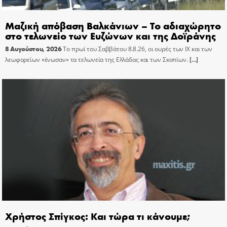
Μαζική απόβαση Βαλκάνιων – Το αδιαχώρητο
στο τελωνείο των Ευζώνων και της Δοϊράνης
8 Αυγούστου, 2026
Το πρωί του Σαββάτου 8.8.26, οι ουρές των ΙΧ και των
λεωφορείων «ένωσαν» τα τελωνεία της Ελλάδας και των Σκοπίων.
[…]
Χρήστος Σπίγκος: Και τώρα τι κάνουμε;