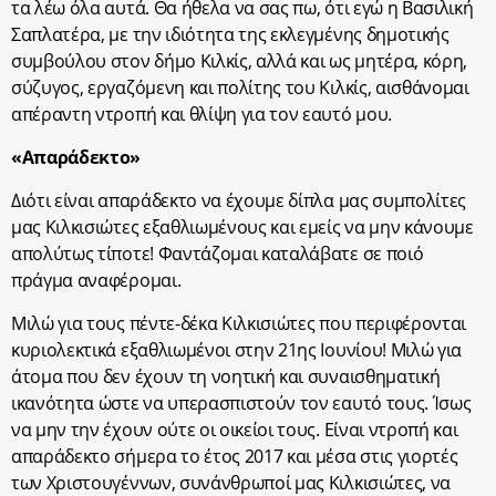
τα λέω όλα αυτά. Θα ήθελα να σας πω, ότι εγώ η Βασιλική
Σαπλατέρα, με την ιδιότητα της εκλεγμένης δημοτικής
συμβούλου στον δήμο Κιλκίς, αλλά και ως μητέρα, κόρη,
σύζυγος, εργαζόμενη και πολίτης του Κιλκίς, αισθάνομαι
απέραντη ντροπή και θλίψη για τον εαυτό μου.
«Απαράδεκτο»
Διότι είναι απαράδεκτο να έχουμε δίπλα μας συμπολίτες
μας Κιλκισιώτες εξαθλιωμένους και εμείς να μην κάνουμε
απολύτως τίποτε! Φαντάζομαι καταλάβατε σε ποιό
πράγμα αναφέρομαι.
Μιλώ για τους πέντε-δέκα Κιλκισιώτες που περιφέρονται
κυριολεκτικά εξαθλιωμένοι στην 21ης Ιουνίου! Μιλώ για
άτομα που δεν έχουν τη νοητική και συναισθηματική
ικανότητα ώστε να υπερασπιστούν τον εαυτό τους. Ίσως
να μην την έχουν ούτε οι οικείοι τους. Είναι ντροπή και
απαράδεκτο σήμερα το έτος 2017 και μέσα στις γιορτές
των Χριστουγέννων, συνάνθρωποί μας Κιλκισιώτες, να