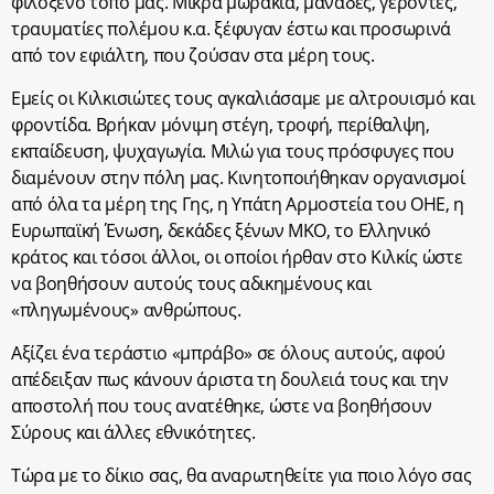
φιλόξενο τόπο μας. Μικρά μωράκια, μανάδες, γέροντες,
τραυματίες πολέμου κ.α. ξέφυγαν έστω και προσωρινά
από τον εφιάλτη, που ζούσαν στα μέρη τους.
Εμείς οι Κιλκισιώτες τους αγκαλιάσαμε με αλτρουισμό και
φροντίδα. Βρήκαν μόνιμη στέγη, τροφή, περίθαλψη,
εκπαίδευση, ψυχαγωγία. Μιλώ για τους πρόσφυγες που
διαμένουν στην πόλη μας. Κινητοποιήθηκαν οργανισμοί
από όλα τα μέρη της Γης, η Υπάτη Αρμοστεία του ΟΗΕ, η
Ευρωπαϊκή Ένωση, δεκάδες ξένων ΜΚΟ, το Ελληνικό
κράτος και τόσοι άλλοι, οι οποίοι ήρθαν στο Κιλκίς ώστε
να βοηθήσουν αυτούς τους αδικημένους και
«πληγωμένους» ανθρώπους.
Αξίζει ένα τεράστιο «μπράβο» σε όλους αυτούς, αφού
απέδειξαν πως κάνουν άριστα τη δουλειά τους και την
αποστολή που τους ανατέθηκε, ώστε να βοηθήσουν
Σύρους και άλλες εθνικότητες.
Τώρα με το δίκιο σας, θα αναρωτηθείτε για ποιο λόγο σας