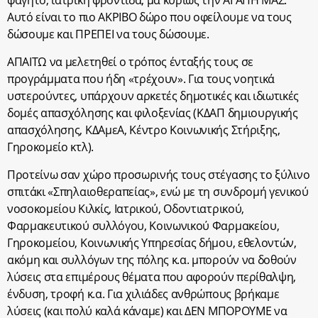
φαγητό, ιατρική φροντίδα, μα κυρίως την ΑΓΑΠΗ ΜΑΣ.
Αυτό είναι το πιο ΑΚΡΙΒΟ δώρο που οφείλουμε να τους
δώσουμε και ΠΡΕΠΕΙ να τους δώσουμε.
ΑΠΑΙΤΩ να μελετηθεί ο τρόπος ένταξής τους σε
προγράμματα που ήδη «τρέχουν». Για τους νοητικά
υστερούντες, υπάρχουν αρκετές δημοτικές και ιδιωτικές
δομές απασχόλησης και φιλοξενίας (ΚΔΑΠ δημιουργικής
απασχόλησης, ΚΔΑμεΑ, Κέντρο Κοινωνικής Στήριξης,
Γηροκομείο κτλ).
Προτείνω σαν χώρο προσωρινής τους στέγασης το ξύλινο
σπιτάκι «Σπηλαιοθεραπείας», ενώ με τη συνδρομή γενικού
νοσοκομείου Κιλκίς, Ιατρικού, Οδοντιατρικού,
Φαρμακευτικού συλλόγου, Κοινωνικού Φαρμακείου,
Γηροκομείου, Κοινωνικής Υπηρεσίας δήμου, εθελοντών,
ακόμη και συλλόγων της πόλης κ.α. μπορούν να δοθούν
λύσεις στα επιμέρους θέματα που αφορούν περίθαλψη,
ένδυση, τροφή κ.α. Για χιλιάδες ανθρώπους βρήκαμε
λύσεις (και πολύ καλά κάναμε) και ΔΕΝ ΜΠΟΡΟΥΜΕ να