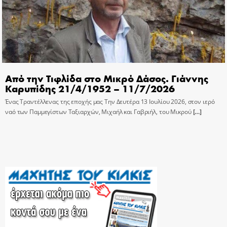
Από την Τιφλίδα στο Μικρό Δάσος. Γιάννης
Καρυπίδης 21/4/1952 – 11/7/2026
Ένας Τραντέλλενας της εποχής μας Την Δευτέρα 13 Ιουλίου 2026, στον ιερό
ναό των Παμμεγίστων Ταξιαρχών, Μιχαήλ και Γαβριήλ, του Μικρού
[…]