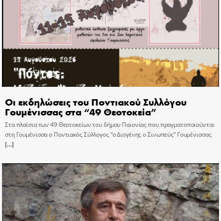
Οι εκδηλώσεις του Ποντιακού Συλλόγου
Γουμένισσας στα “49 Θεοτοκεία”
Στα πλαίσια των 49 Θεοτοκείων του δήμου Παιονίας που πραγματοποιούνται
στη Γουμένισσα ο Ποντιακός Σύλλογος “ο Διογένης ο Σινωπεύς” Γουμένισσας
[…]