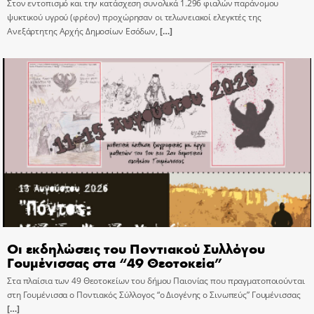
Στον εντοπισμό και την κατάσχεση συνολικά 1.296 φιαλών παράνομου
ψυκτικού υγρού (φρέον) προχώρησαν οι τελωνειακοί ελεγκτές της
Ανεξάρτητης Αρχής Δημοσίων Εσόδων,
[…]
Οι εκδηλώσεις του Ποντιακού Συλλόγου
Γουμένισσας στα “49 Θεοτοκεία”
Στα πλαίσια των 49 Θεοτοκείων του δήμου Παιονίας που πραγματοποιούνται
στη Γουμένισσα ο Ποντιακός Σύλλογος “ο Διογένης ο Σινωπεύς” Γουμένισσας
[…]