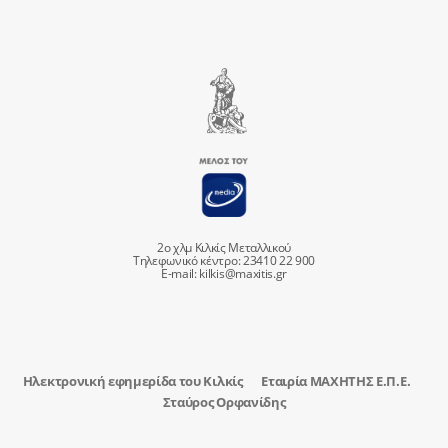
2ο χλμ Κιλκίς Μεταλλικού
Τηλεφωνικό κέντρο: 23410 22 900
E-mail:
kilkis@maxitis.gr
Ηλεκτρονική εφημερίδα του Κιλκίς
Εταιρία ΜΑΧΗΤΗΣ Ε.Π.Ε.
Σταύρος Ορφανίδης