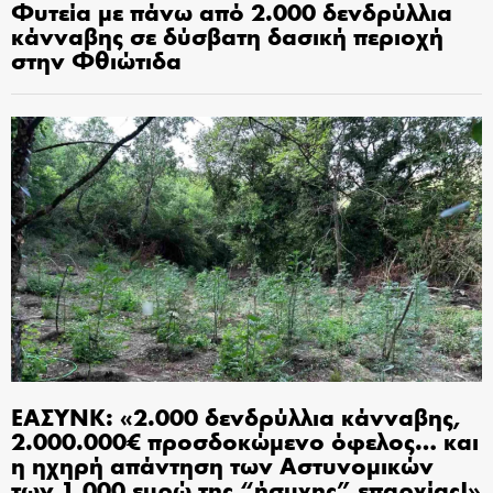
Φυτεία με πάνω από 2.000 δενδρύλλια
κάνναβης σε δύσβατη δασική περιοχή
στην Φθιώτιδα
ΕΑΣΥΝΚ: «2.000 δενδρύλλια κάνναβης,
2.000.000€ προσδοκώμενο όφελος… και
η ηχηρή απάντηση των Αστυνομικών
των 1.000 ευρώ της “ήσυχης” επαρχίας!»