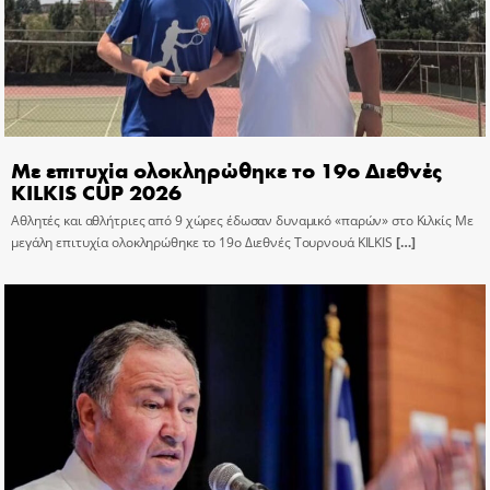
Με επιτυχία ολοκληρώθηκε το 19ο Διεθνές
KILKIS CUP 2026
Αθλητές και αθλήτριες από 9 χώρες έδωσαν δυναμικό «παρών» στο Κιλκίς Με
μεγάλη επιτυχία ολοκληρώθηκε το 19ο Διεθνές Τουρνουά KILKIS
[…]