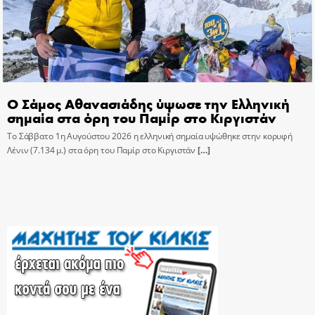
Ο Σάμος Αθανασιάδης ύψωσε την Ελληνική
σημαία στα όρη του Παμίρ στο Κιργιστάν
Το Σάββατο 1η Αυγούστου 2026 η ελληνική σημαία υψώθηκε στην κορυφή
Λένιν (7.134 μ.) στα όρη του Παμίρ στο Κιργιστάν
[…]