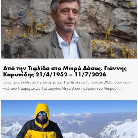
Από την Τιφλίδα στο Μικρό Δάσος. Γιάννης
Καρυπίδης 21/4/1952 – 11/7/2026
Ένας Τραντέλλενας της εποχής μας Την Δευτέρα 13 Ιουλίου 2026, στον ιερό
ναό των Παμμεγίστων Ταξιαρχών, Μιχαήλ και Γαβριήλ, του Μικρού
[…]