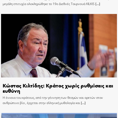
μεγάλη επιτυχία ολοκληρώθηκε το 19ο Διεθνές Τουρνουά KILKIS
[…]
Κώστας Κιλτίδης: Κράτος χωρίς ρυθμίσεις και
ευθύνη
Η έννοια του κράτους, από την γέννηση των θεσμών και αρετών στον
ανθρώπινο βίο , έρχεται στην ελληνική μυθολογία και
[…]