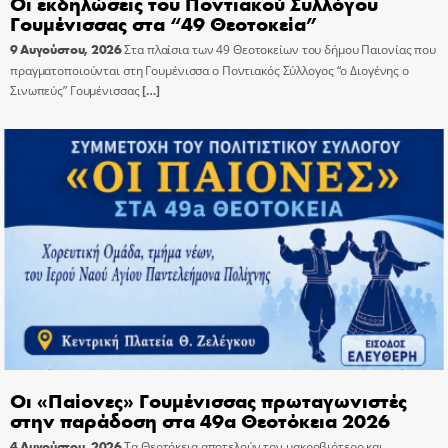
Οι εκδηλώσεις του Ποντιακού Συλλόγου
Γουμένισσας στα “49 Θεοτοκεία”
9 Αυγούστου, 2026
Στα πλαίσια των 49 Θεοτοκείων του δήμου Παιονίας που
πραγματοποιούνται στη Γουμένισσα ο Ποντιακός Σύλλογος “ο Διογένης ο
Σινωπεύς” Γουμένισσας
[…]
Οι «Παίονες» Γουμένισσας πρωταγωνιστές
στην παράδοση στα 49α Θεοτόκεια 2026
4 Αυγούστου, 2026
Τα Θεοτόκεια αποτελούν τον μακροβιότερο και