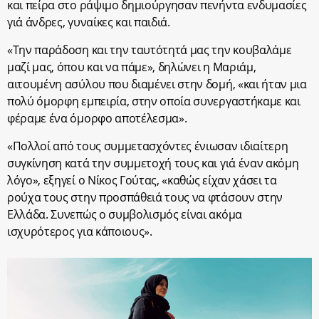
και πείρα στο ράψιμο δημιούργησαν πενήντα ενδυμασίες
γιά άνδρες, γυναίκες και παιδιά.
«Την παράδοση και την ταυτότητά μας την κουβαλάμε
μαζί μας, όπου και να πάμε», δηλώνει η Μαριάμ,
αιτουμένη ασύλου που διαμένει στην δομή, «και ήταν μια
πολύ όμορφη εμπειρία, στην οποία συνεργαστήκαμε και
φέραμε ένα όμορφο αποτέλεσμα».
«Πολλοί από τους συμμετασχόντες ένιωσαν ιδιαίτερη
συγκίνηση κατά την συμμετοχή τους και γιά έναν ακόμη
λόγο», εξηγεί ο Νίκος Γούτας, «καθώς είχαν χάσει τα
ρούχα τους στην προσπάθειά τους να φτάσουν στην
Ελλάδα. Συνεπώς ο συμβολισμός είναι ακόμα
ισχυρότερος για κάποιους».