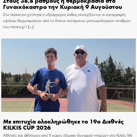
Στους 38,8 βαθμούς η θερμοκρασία στο
Γυναικόκαστρο την Κυριακή 9 Αυγούστου
Στο «κόκκινο» χτύπησε ο υδράργυρος καθώς συνεχίζονται οι καταγραφές
υψηλών θερμοκρασιών από το δίκτυο αυτόματων μετεωρολογικών σταθμών
του meteo.gr /
[…]
Με επιτυχία ολοκληρώθηκε το 19ο Διεθνές
KILKIS CUP 2026
Αθλητές και αθλήτριες από 9 χώρες έδωσαν δυναμικό «παρών» στο Κιλκίς Με