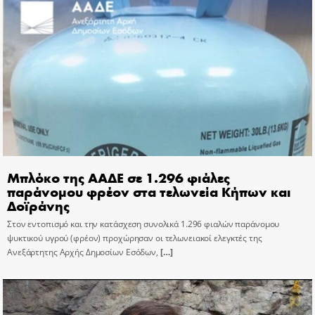
Μπλόκο της ΑΑΔΕ σε 1.296 φιάλες
παράνομου φρέον στα τελωνεία Κήπων και
Δοϊράνης
Στον εντοπισμό και την κατάσχεση συνολικά 1.296 φιαλών παράνομου
ψυκτικού υγρού (φρέον) προχώρησαν οι τελωνειακοί ελεγκτές της
Ανεξάρτητης Αρχής Δημοσίων Εσόδων,
[…]