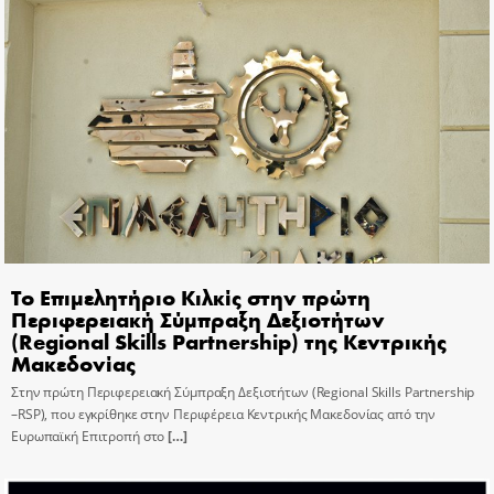
Το Επιμελητήριο Κιλκίς στην πρώτη
Περιφερειακή Σύμπραξη Δεξιοτήτων
(Regional Skills Partnership) της Κεντρικής
Μακεδονίας
Στην πρώτη Περιφερειακή Σύμπραξη Δεξιοτήτων (Regional Skills Partnership
–RSP), που εγκρίθηκε στην Περιφέρεια Κεντρικής Μακεδονίας από την
Ευρωπαϊκή Επιτροπή στο
[…]