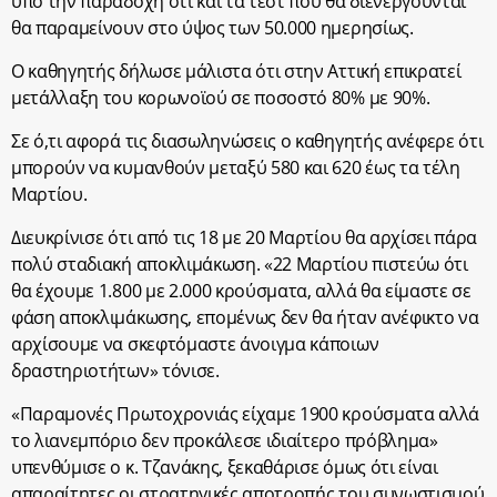
υπό την παραδοχή ότι και τα τεστ που θα διενεργούνται
θα παραμείνουν στο ύψος των 50.000 ημερησίως.
Ο καθηγητής δήλωσε μάλιστα ότι στην Αττική επικρατεί
μετάλλαξη του κορωνοϊού σε ποσοστό 80% με 90%.
Σε ό,τι αφορά τις διασωληνώσεις ο καθηγητής ανέφερε ότι
μπορούν να κυμανθούν μεταξύ 580 και 620 έως τα τέλη
Μαρτίου.
Διευκρίνισε ότι από τις 18 με 20 Μαρτίου θα αρχίσει πάρα
πολύ σταδιακή αποκλιμάκωση. «22 Μαρτίου πιστεύω ότι
θα έχουμε 1.800 με 2.000 κρούσματα, αλλά θα είμαστε σε
φάση αποκλιμάκωσης, επομένως δεν θα ήταν ανέφικτο να
αρχίσουμε να σκεφτόμαστε άνοιγμα κάποιων
δραστηριοτήτων» τόνισε.
«Παραμονές Πρωτοχρονιάς είχαμε 1900 κρούσματα αλλά
το λιανεμπόριο δεν προκάλεσε ιδιαίτερο πρόβλημα»
υπενθύμισε ο κ. Τζανάκης, ξεκαθάρισε όμως ότι είναι
απαραίτητες οι στρατηγικές αποτροπής του συνωστισμού