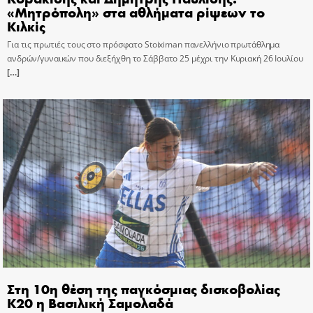
«Μητρόπολη» στα αθλήματα ρίψεων το
Κιλκίς
Για τις πρωτιές τους στο πρόσφατο Stoiximan πανελλήνιο πρωτάθλημα
ανδρών/γυναικών που διεξήχθη το Σάββατο 25 μέχρι την Κυριακή 26 Ιουλίου
[…]
Στη 10η θέση της παγκόσμιας δισκοβολίας
Κ20 η Βασιλική Σαμολαδά