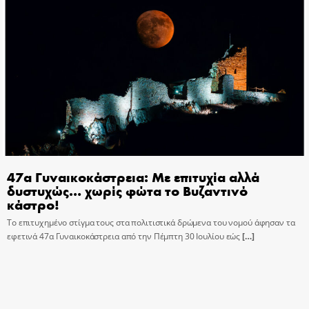
47α Γυναικοκάστρεια: Με επιτυχία αλλά
δυστυχώς… χωρίς φώτα το Βυζαντινό
κάστρο!
Το επιτυχημένο στίγμα τους στα πολιτιστικά δρώμενα του νομού άφησαν τα
εφετινά 47α Γυναικοκάστρεια από την Πέμπτη 30 Ιουλίου εώς
[…]