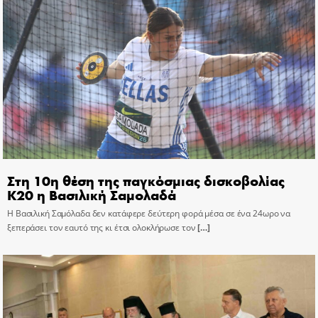
Στη 10η θέση της παγκόσμιας δισκοβολίας
Κ20 η Βασιλική Σαμολαδά
Η Βασιλική Σαμόλαδα δεν κατάφερε δεύτερη φορά μέσα σε ένα 24ωρο να
ξεπεράσει τον εαυτό της κι έτσι ολοκλήρωσε τον
[…]