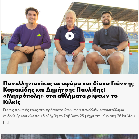
Πανελληνιονίκες σε σφύρα και δίσκο Γιάννης
Κορακίδης και Δημήτρης Παυλίδης:
«Μητρόπολη» στα αθλήματα ρίψεων το
Κιλκίς
Για τις πρωτιές τους στο πρόσφατο Stoiximan πανελλήνιο πρωτάθλημα
ανδρών/γυναικών που διεξήχθη το Σάββατο 25 μέχρι την Κυριακή 26 Ιουλίου
[…]