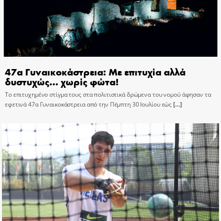
47α Γυναικοκάστρεια: Με επιτυχία αλλά
δυστυχώς… χωρίς φώτα!
Το επιτυχημένο στίγμα τους στα πολιτιστικά δρώμενα του νομού άφησαν τα
εφετινά 47α Γυναικοκάστρεια από την Πέμπτη 30 Ιουλίου εώς
[…]