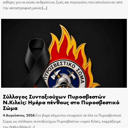
αιθέρες για να σώσει ανθρώπινες ζωές και περιουσίες που απειλούνταν από
την καταστροφική μανία
[…]
Σύλλογος Συνταξιούχων Πυροσβεστών
Ν.Κιλκίς: Ημέρα πένθους στο Πυροσβεστικό
Σώμα
4 Αυγούστου, 2026
Στο βαρύ κλίμα που επικρατεί σε όλο το Πυροσβεστικό
Σώμα, ως σύλλογος συνταξιούχων Πυροσβεστών νομού Κιλκίς, εκφράζουμε
την βαθιά θλίψη
[…]