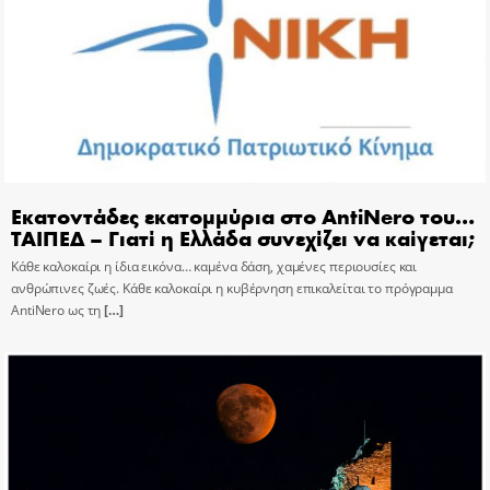
Εκατοντάδες εκατομμύρια στο AntiNero του…
ΤΑΙΠΕΔ – Γιατί η Ελλάδα συνεχίζει να καίγεται;
Κάθε καλοκαίρι η ίδια εικόνα… καμένα δάση, χαμένες περιουσίες και
ανθρώπινες ζωές. Κάθε καλοκαίρι η κυβέρνηση επικαλείται το πρόγραμμα
AntiNero ως τη
[…]