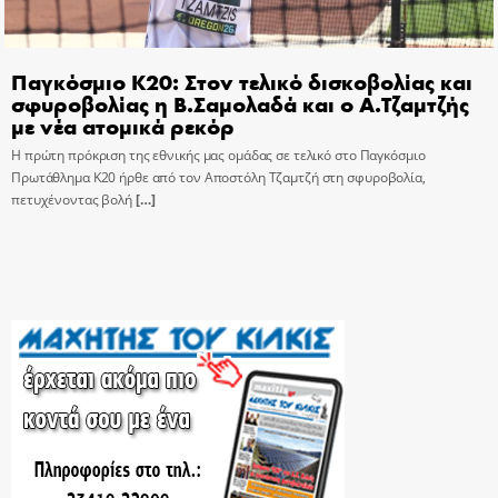
Παγκόσμιο Κ20: Στον τελικό δισκοβολίας και
σφυροβολίας η Β.Σαμολαδά και ο Α.Τζαμτζής
με νέα ατομικά ρεκόρ
Η πρώτη πρόκριση της εθνικής μας ομάδας σε τελικό στο Παγκόσμιο
Πρωτάθλημα Κ20 ήρθε από τον Αποστόλη Τζαμτζή στη σφυροβολία,
πετυχένοντας βολή
[…]