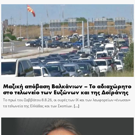
Μαζική απόβαση Βαλκάνιων – Το αδιαχώρητο
στο τελωνείο των Ευζώνων και της Δοϊράνης
Το πρωί του Σαββάτου 8.8.26, οι ουρές των ΙΧ και των λεωφορείων «ένωσαν»
τα τελωνεία της Ελλάδας και των Σκοπίων.
[…]