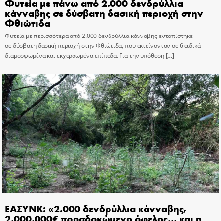
Φυτεία με πάνω από 2.000 δενδρύλλια
κάνναβης σε δύσβατη δασική περιοχή στην
Φθιώτιδα
Φυτεία με περισσότερα από 2.000 δενδρύλλια κάνναβης εντοπίστηκε
σε δύσβατη δασική περιοχή στην Φθιώτιδα, που εκτείνονταν σε 6 ειδικά
διαμορφωμένα και εκχερσωμένα επίπεδα. Για την υπόθεση
[…]
ΕΑΣΥΝΚ: «2.000 δενδρύλλια κάνναβης,
2.000.000€ προσδοκώμενο όφελος… και η