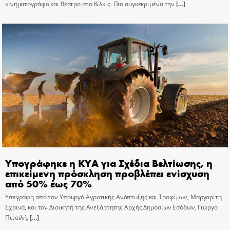
κινηματογράφο και θέατρο στο Κιλκίς. Πιο συγκεκριμένα την
[…]
Υπογράφηκε η ΚΥΑ για Σχέδια Βελτίωσης, η
επικείμενη πρόσκληση προβλέπει ενίσχυση
από 50% έως 70%
Υπεγράφη από τον Υπουργό Αγροτικής Ανάπτυξης και Τροφίμων, Μαργαρίτη
Σχοινά, και τον Διοικητή της Ανεξάρτητης Αρχής Δημοσίων Εσόδων, Γιώργο
Πιτσιλή,
[…]