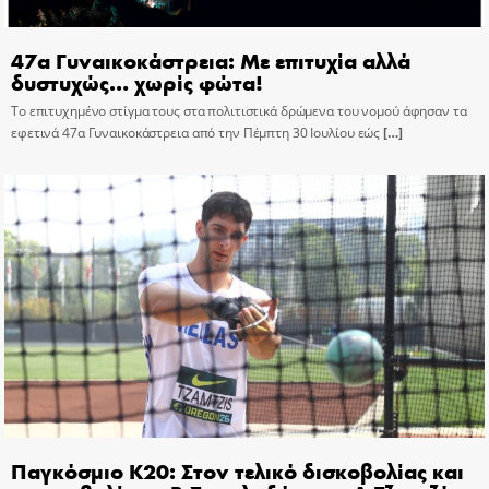
47α Γυναικοκάστρεια: Με επιτυχία αλλά
δυστυχώς… χωρίς φώτα!
Το επιτυχημένο στίγμα τους στα πολιτιστικά δρώμενα του νομού άφησαν τα
εφετινά 47α Γυναικοκάστρεια από την Πέμπτη 30 Ιουλίου εώς
[…]
Παγκόσμιο Κ20: Στον τελικό δισκοβολίας και