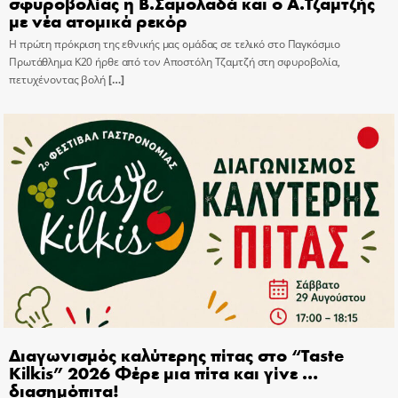
σφυροβολίας η Β.Σαμολαδά και ο Α.Τζαμτζής
με νέα ατομικά ρεκόρ
Η πρώτη πρόκριση της εθνικής μας ομάδας σε τελικό στο Παγκόσμιο
Πρωτάθλημα Κ20 ήρθε από τον Αποστόλη Τζαμτζή στη σφυροβολία,
πετυχένοντας βολή
[…]
Διαγωνισμός καλύτερης πίτας στο “Taste
Kilkis” 2026 Φέρε μια πίτα και γίνε …
διασημόπιτα!