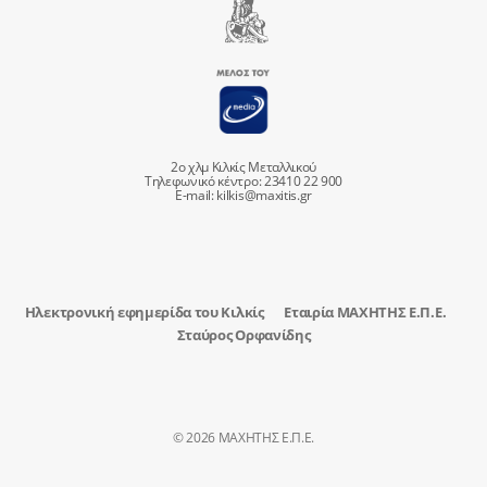
2ο χλμ Κιλκίς Μεταλλικού
Τηλεφωνικό κέντρο: 23410 22 900
E-mail:
kilkis@maxitis.gr
Ηλεκτρονική εφημερίδα του Κιλκίς
Εταιρία ΜΑΧΗΤΗΣ Ε.Π.Ε.
Σταύρος Ορφανίδης
© 2026 ΜΑΧΗΤΗΣ Ε.Π.Ε.