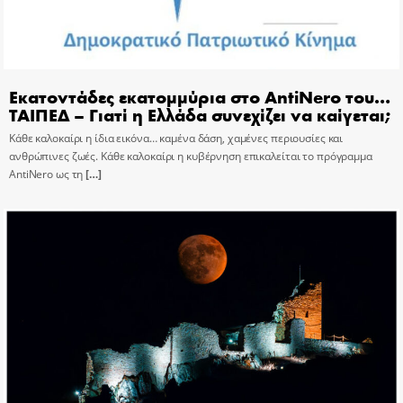
Εκατοντάδες εκατομμύρια στο AntiNero του…
ΤΑΙΠΕΔ – Γιατί η Ελλάδα συνεχίζει να καίγεται;
Κάθε καλοκαίρι η ίδια εικόνα… καμένα δάση, χαμένες περιουσίες και
ανθρώπινες ζωές. Κάθε καλοκαίρι η κυβέρνηση επικαλείται το πρόγραμμα
AntiNero ως τη
[…]