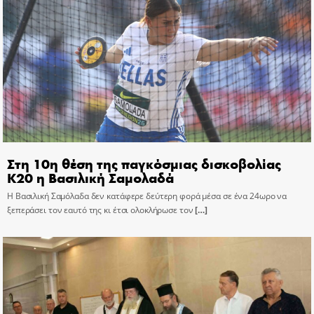
Στη 10η θέση της παγκόσμιας δισκοβολίας
Κ20 η Βασιλική Σαμολαδά
Η Βασιλική Σαμόλαδα δεν κατάφερε δεύτερη φορά μέσα σε ένα 24ωρο να
ξεπεράσει τον εαυτό της κι έτσι ολοκλήρωσε τον
[…]