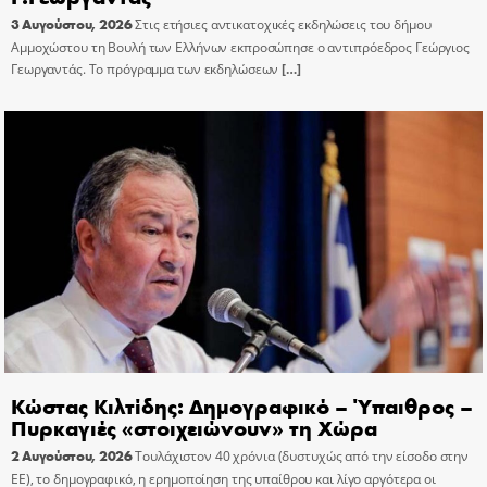
3 Αυγούστου, 2026
Στις ετήσιες αντικατοχικές εκδηλώσεις του δήμου
Αμμοχώστου τη Βουλή των Ελλήνων εκπροσώπησε ο αντιπρόεδρος Γεώργιος
Γεωργαντάς. Το πρόγραμμα των εκδηλώσεων
[…]
Κώστας Κιλτίδης: Δημογραφικό – Ύπαιθρος –
Πυρκαγιές «στοιχειώνουν» τη Χώρα
2 Αυγούστου, 2026
Τουλάχιστον 40 χρόνια (δυστυχώς από την είσοδο στην
ΕΕ), το δημογραφικό, η ερημοποίηση της υπαίθρου και λίγο αργότερα οι