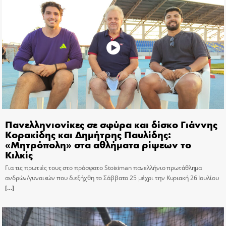
Πανελληνιονίκες σε σφύρα και δίσκο Γιάννης
Κορακίδης και Δημήτρης Παυλίδης:
«Μητρόπολη» στα αθλήματα ρίψεων το
Κιλκίς
Για τις πρωτιές τους στο πρόσφατο Stoiximan πανελλήνιο πρωτάθλημα
ανδρών/γυναικών που διεξήχθη το Σάββατο 25 μέχρι την Κυριακή 26 Ιουλίου
[…]