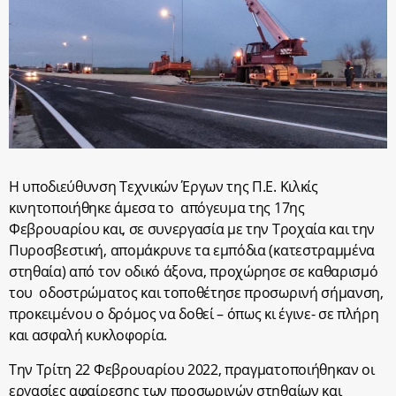
Η υποδιεύθυνση Τεχνικών Έργων της Π.Ε. Κιλκίς
κινητοποιήθηκε άμεσα το απόγευμα της 17ης
Φεβρουαρίου και, σε συνεργασία με την Τροχαία και την
Πυροσβεστική, απομάκρυνε τα εμπόδια (κατεστραμμένα
στηθαία) από τον οδικό άξονα, προχώρησε σε καθαρισμό
του οδοστρώματος και τοποθέτησε προσωρινή σήμανση,
προκειμένου ο δρόμος να δοθεί – όπως κι έγινε- σε πλήρη
και ασφαλή κυκλοφορία.
Την Τρίτη 22 Φεβρουαρίου 2022, πραγματοποιήθηκαν οι
εργασίες αφαίρεσης των προσωρινών στηθαίων και