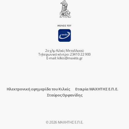
2ο χλμ Κιλκίς Μεταλλικού
Τηλεφωνικό κέντρο: 23410 22 900
E-mail:
kilkis@maxitis.gr
Ηλεκτρονική εφημερίδα του Κιλκίς
Εταιρία ΜΑΧΗΤΗΣ Ε.Π.Ε.
Σταύρος Ορφανίδης
© 2026 ΜΑΧΗΤΗΣ Ε.Π.Ε.