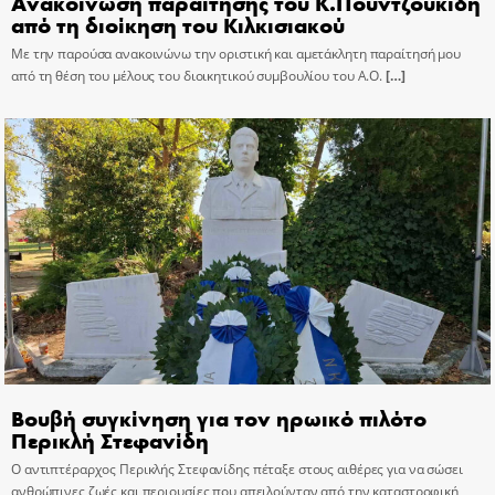
Ανακοίνωση παραίτησης του Κ.Πουντζουκίδη
από τη διοίκηση του Κιλκισιακού
Με την παρούσα ανακοινώνω την οριστική και αμετάκλητη παραίτησή μου
από τη θέση του μέλους του διοικητικού συμβουλίου του Α.Ο.
[…]
Βουβή συγκίνηση για τον ηρωικό πιλότο
Περικλή Στεφανίδη
Ο αντιπτέραρχος Περικλής Στεφανίδης πέταξε στους αιθέρες για να σώσει
ανθρώπινες ζωές και περιουσίες που απειλούνταν από την καταστροφική