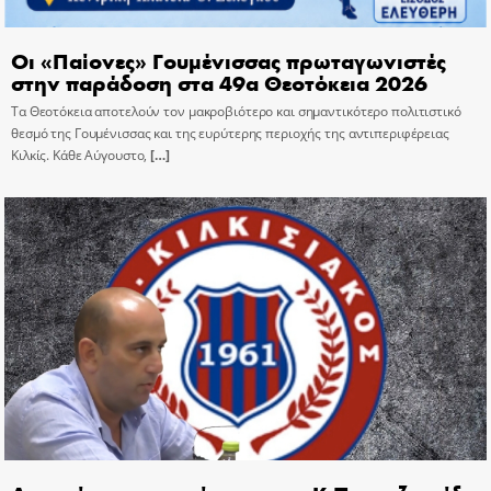
Οι «Παίονες» Γουμένισσας πρωταγωνιστές
στην παράδοση στα 49α Θεοτόκεια 2026
Τα Θεοτόκεια αποτελούν τον μακροβιότερο και σημαντικότερο πολιτιστικό
θεσμό της Γουμένισσας και της ευρύτερης περιοχής της αντιπεριφέρειας
Κιλκίς. Κάθε Αύγουστο,
[…]