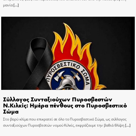
μανία
[…]
Σύλλογος Συνταξιούχων Πυροσβεστών
Ν.Κιλκίς: Ημέρα πένθους στο Πυροσβεστικό
Σώμα
Στο βαρύ κλίμα που επικρατεί σε όλο το Πυροσβεστικό Σώμα, ως σύλλογος
συνταξιούχων Πυροσβεστών νομού Κιλκίς, εκφράζουμε την βαθιά θλίψη
[…]