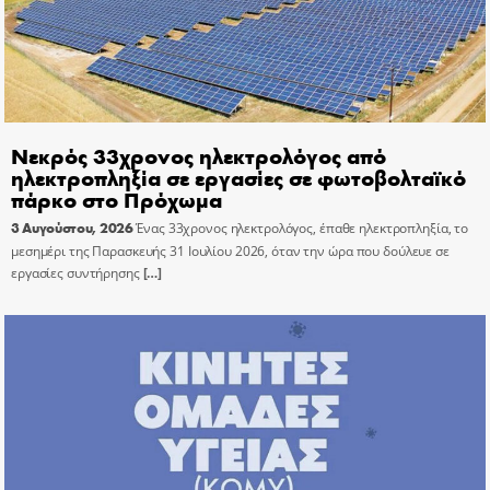
Νεκρός 33χρονος ηλεκτρολόγος από
ηλεκτροπληξία σε εργασίες σε φωτοβολταϊκό
πάρκο στο Πρόχωμα
3 Αυγούστου, 2026
Ένας 33χρονος ηλεκτρολόγος, έπαθε ηλεκτροπληξία, το
μεσημέρι της Παρασκευής 31 Ιουλίου 2026, όταν την ώρα που δούλευε σε
εργασίες συντήρησης
[…]