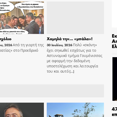
Ε
χόλιο
Χαμηλά την… «μπάλα»!
An
Από τη γιορτή της
Πολύ «σκόνη»
Ελ
ου, 2026
30 Ιουλίου, 2026
ατίας» στο Προεδρικό
έχει σηκωθεί εσχάτως για το
Αστυνομικό τμήμα Γουμένισσας
με αφορμή την δεδομένη
υποστελέχωση και λειτουργία
του και αυτό
[…]
4
ε