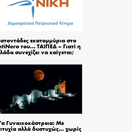
κατοντάδες εκατομμύρια στο
tiNero του… ΤΑΙΠΕΔ – Γιατί η
λάδα συνεχίζει να καίγεται;
7α Γυναικοκάστρεια: Με
πιτυχία αλλά δυστυχώς… χωρίς