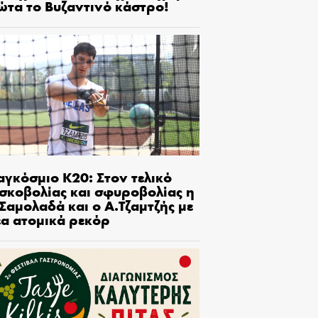
ώτα το Βυζαντινό κάστρο!
αγκόσμιο Κ20: Στον τελικό
ισκοβολίας και σφυροβολίας η
Σαμολαδά και ο Α.Τζαμτζής με
έα ατομικά ρεκόρ