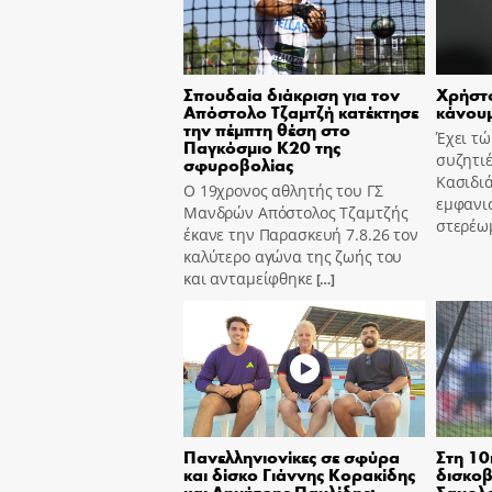
Σπουδαία διάκριση για τον
Χρήστο
Απόστολο Τζαμτζή κατέκτησε
κάνουμ
την πέμπτη θέση στο
Έχει τ
Παγκόσμιο Κ20 της
συζητιέ
σφυροβολίας
Κασιδιά
Ο 19χρονος αθλητής του ΓΣ
εμφανισ
Μανδρών Απόστολος Τζαμτζής
στερέω
έκανε την Παρασκευή 7.8.26 τον
καλύτερο αγώνα της ζωής του
και ανταμείφθηκε
[…]
Πανελληνιονίκες σε σφύρα
Στη 10
και δίσκο Γιάννης Κορακίδης
δισκοβ
και Δημήτρης Παυλίδης:
Σαμολ