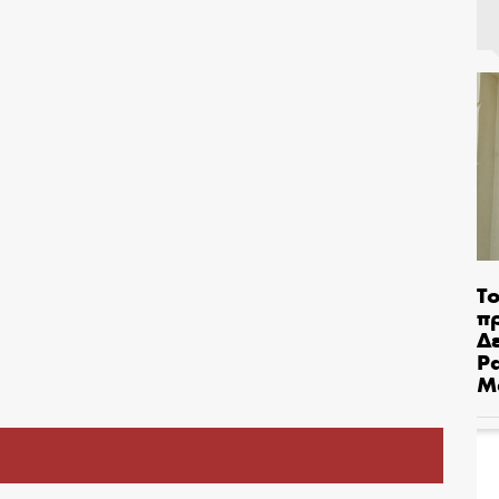
Το
π
Δε
Pa
Μ