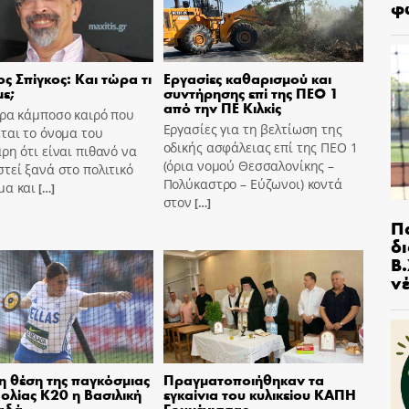
φ
ς Σπίγκος: Και τώρα τι
Εργασίες καθαρισμού και
ε;
συντήρησης επί της ΠΕΟ 1
από την ΠΕ Κιλκίς
ώρα κάμποσο καιρό που
Εργασίες για τη βελτίωση της
ται το όνομα του
οδικής ασφάλειας επί της ΠΕΟ 1
ρη ότι είναι πιθανό να
(όρια νομού Θεσσαλονίκης –
τεί ξανά στο πολιτικό
Πολύκαστρο – Εύζωνοι) κοντά
μα και
[…]
στον
[…]
Π
δ
Β.
ν
η θέση της παγκόσμιας
Πραγματοποιήθηκαν τα
ολίας Κ20 η Βασιλική
εγκαίνια του κυλικείου ΚΑΠΗ
αδά
Γουμένισσας