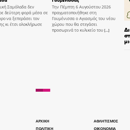
λική Σαμόλαδα δεν
Την Πέμπτη 6 Αυγούστου 2026
ρε δεύτερη φορά μέσα σε
πραγματοποιήθηκε στη
ρο να ξεπεράσει τον
Γουμένισσα ο Αγιασμός του νέου
ης κι έτσι ολοκλήρωσε
χώρου που θα στεγάσει
Δ
προσωρινά το κυλικείο του
[…]
στ
μι
AΡΧΙΚΗ
ΑΘΛΗΤΙΣΜΟΣ
ΠΟΛΙΤΙΚΗ
ΟΙΚΟΝΟΜΙΑ