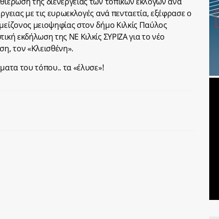
αθιέρωση της διενέργειας των τοπικών εκλογών ανά
έργειας με τις ευρωεκλογές ανά πενταετία, εξέφρασε ο
 μείζονος μειοψηφίας στον δήμο Κιλκίς Παύλος
τική εκδήλωση της ΝΕ Κιλκίς ΣΥΡΙΖΑ για το νέο
ση, τον «Κλεισθένη».
ματα του τόπου.. τα «έλυσε»!