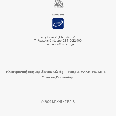
2ο χλμ Κιλκίς Μεταλλικού
Τηλεφωνικό κέντρο: 23410 22 900
E-mail:
kilkis@maxitis.gr
Ηλεκτρονική εφημερίδα του Κιλκίς
Εταιρία ΜΑΧΗΤΗΣ Ε.Π.Ε.
Σταύρος Ορφανίδης
© 2026 ΜΑΧΗΤΗΣ Ε.Π.Ε.