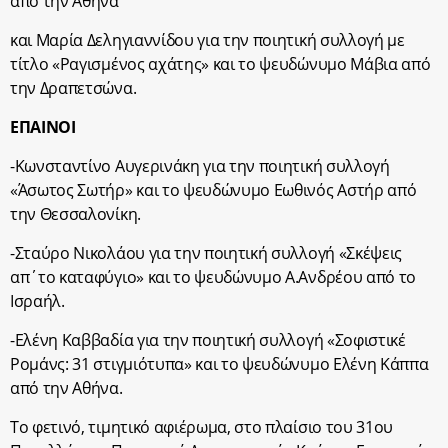
από την Αθήνα
και Μαρία Δεληγιαννίδου για την ποιητική συλλογή με
τίτλο «Ραγισμένος αχάτης» και το ψευδώνυμο Μάβια από
την Δραπετσώνα.
ΕΠΑΙΝΟΙ
-Κωνσταντίνο Αυγερινάκη για την ποιητική συλλογή
«Άσωτος Σωτήρ» και το ψευδώνυμο Εωθινός Αστήρ από
την Θεσσαλονίκη.
-Σταύρο Νικολάου για την ποιητική συλλογή «Σκέψεις
απ΄το καταφύγιο» και το ψευδώνυμο Α.Ανδρέου από το
Ισραήλ.
-Ελένη Καββαδία για την ποιητική συλλογή «Σοφιστικέ
Ρομάνς: 31 στιγμιότυπα» και το ψευδώνυμο Ελένη Κάππα
από την Αθήνα.
Το φετινό, τιμητικό αφιέρωμα, στο πλαίσιο του 31ου