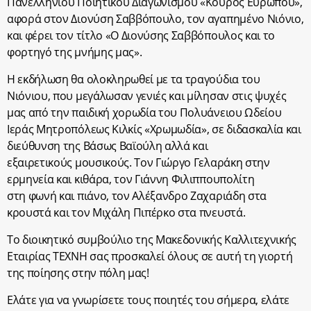
Πανελλήνιου Ποιητικού Διαγωνισμού «Κούρος Ευρωπού»,
αφορά στον Διονύση Σαββόπουλο, τον αγαπημένο Νιόνιο,
και φέρει τον τίτλο «Ο Διονύσης Σαββόπουλος και το
φορτηγό της μνήμης μας».
Η εκδήλωση θα ολοκληρωθεί με τα τραγούδια του
Νιόνιου, που μεγάλωσαν γενιές και μίλησαν στις ψυχές
μας από την παιδική χορωδία του Πολυάνειου Ωδείου
Ιεράς Μητροπόλεως Κιλκίς «Χρωμωδία», σε διδασκαλία και
διεύθυνση της Βάσως Βαϊούλη αλλά και
εξαιρετικούς μουσικούς. Τον Γιώργο Γελαράκη στην
ερμηνεία και κιθάρα, τον Γιάννη Φιλιππουπολίτη
στη φωνή και πιάνο, τον Αλέξανδρο Ζαχαριάδη στα
κρουστά και τον Μιχάλη Πιπέρκο στα πνευστά.
Το διοικητικό συμβούλιο της Μακεδονικής Καλλιτεχνικής
Εταιρίας ΤΕΧΝΗ σας προσκαλεί όλους σε αυτή τη γιορτή
της ποίησης στην πόλη μας!
Ελάτε για να γνωρίσετε τους ποιητές του σήμερα, ελάτε