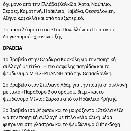
όχι μόνο από την Ελλάδα (Χαλκίδα, Άρτα, Ναύπλιο,
Σέρρες, Κομοτηνή, Ηράκλειο, Καβάλα, Θεσσαλονίκη,
Αθήνα κ.α) αλλά και από το εξωτερικό.
Τα αποτελέσματα του 31ου Πανελλήνιου Ποιητικού
Διαγωνισμού έχουν ως εξής:
ΒΡΑΒΕΙΑ
1ο βραβείο
στην
Θεοδώρα Κασκάλη
για την ποιητική
συλλογή με τίτλο «Η πιο ασφαλής πατρίδα» και το
ψευδώνυμο Μ.Η.ΣΕΡΓΙΑΝΝΗ από την Θεσσαλονίκη.
2ο βραβείο
στον
Στυλιανό Αδάμ
για την ποιητική συλλογή
με τίτλο «Παράθυρο 3 ου ορόφου, 3π.μ.» και το
ψευδώνυμο Μένιος Σαρδάμ από το Ηράκλειο Κρήτης.
3ο βραβείο
ισοψήφισαν και το μοιράζονται: Στέλλα Δέδε
για την ποιητική συλλογή με τίτλο «Μια άλικη μέρα
φυτρώνει στη γλάστρα» και το ψευδώνυμο Cult εκδοχή