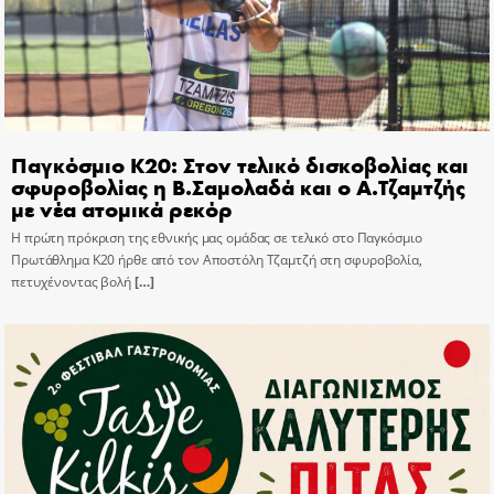
Παγκόσμιο Κ20: Στον τελικό δισκοβολίας και
σφυροβολίας η Β.Σαμολαδά και ο Α.Τζαμτζής
με νέα ατομικά ρεκόρ
Η πρώτη πρόκριση της εθνικής μας ομάδας σε τελικό στο Παγκόσμιο
Πρωτάθλημα Κ20 ήρθε από τον Αποστόλη Τζαμτζή στη σφυροβολία,
πετυχένοντας βολή
[…]