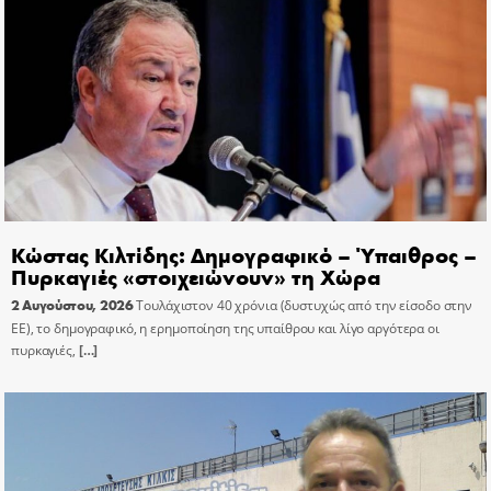
Κώστας Κιλτίδης: Δημογραφικό – Ύπαιθρος –
Πυρκαγιές «στοιχειώνουν» τη Χώρα
2 Αυγούστου, 2026
Τουλάχιστον 40 χρόνια (δυστυχώς από την είσοδο στην
ΕΕ), το δημογραφικό, η ερημοποίηση της υπαίθρου και λίγο αργότερα οι
πυρκαγιές,
[…]