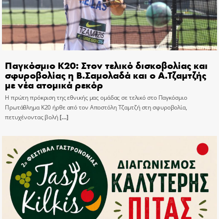
Παγκόσμιο Κ20: Στον τελικό δισκοβολίας και
σφυροβολίας η Β.Σαμολαδά και ο Α.Τζαμτζής
με νέα ατομικά ρεκόρ
Η πρώτη πρόκριση της εθνικής μας ομάδας σε τελικό στο Παγκόσμιο
Πρωτάθλημα Κ20 ήρθε από τον Αποστόλη Τζαμτζή στη σφυροβολία,
πετυχένοντας βολή
[…]