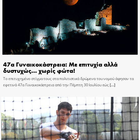
47α Γυναικοκάστρεια: Με επιτυχία αλλά
δυστυχώς… χωρίς φώτα!
Το επιτυχημένο στίγμα τους στα πολιτιστικά δρώμενα του νομού άφησαν τα
εφετινά 47α Γυναικοκάστρεια από την Πέμπτη 30 Ιουλίου εώς
[…]