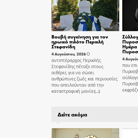
Βουβή συγκίνηση για τον
Σύλλογ
ηρωικό πιλότο Περικλή
Πυροσβ
Στεφανίδη
Ημέρα 
Πυροσ
Ο
4 Αυγούστου, 2026
4 Αυγού
αντιπτέραρχος Περικλής
που επι
Στεφανίδης πέταξε στους
Πυροσβ
αιθέρες για να σώσει
σύλλογ
ανθρώπινες ζωές και περιουσίες
Πυροσβ
που απειλούνταν από την
εκφράζ
καταστροφική μανία
[…]
Δείτε ακόμα