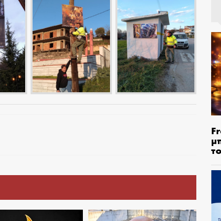
Fr
μ
τ