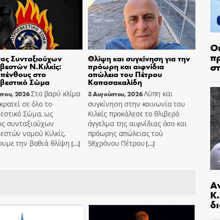
Ο
π
ος Συνταξιούχων
Θλίψη και συγκίνηση για την
σ
εστών Ν.Κιλκίς:
πρόωρη και αιφνίδια
πένθους στο
απώλεια του Πέτρου
βεστικό Σώμα
Καπασακαλίδη
Στο βαρύ κλίμα
Λύπη και
στου, 2026
3 Αυγούστου, 2026
κρατεί σε όλο το
συγκίνηση στην κοινωνία του
εστικό Σώμα, ως
Κιλκίς προκάλεσε το θλιβερό
ος συνταξιούχων
άγγελμα της αιφνίδιας όσο και
εστών νομού Κιλκίς,
πρόωρης απώλειας τού
ουμε την βαθιά θλίψη
58χρόνου Πέτρου
[…]
[…]
Α
Κ
δι