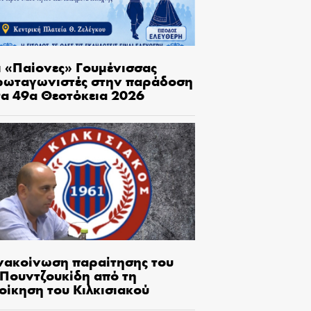
ι «Παίονες» Γουμένισσας
ρωταγωνιστές στην παράδοση
τα 49α Θεοτόκεια 2026
νακοίνωση παραίτησης του
.Πουντζουκίδη από τη
οίκηση του Κιλκισιακού