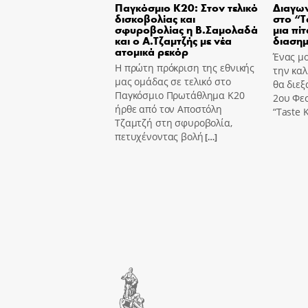
Παγκόσμιο Κ20: Στον τελικό
Διαγων
δισκοβολίας και
στο “T
σφυροβολίας η Β.Σαμολαδά
μια πίτ
και ο Α.Τζαμτζής με νέα
διασημ
ατομικά ρεκόρ
Ένας μο
Η πρώτη πρόκριση της εθνικής
την καλ
μας ομάδας σε τελικό στο
θα διεξ
Παγκόσμιο Πρωτάθλημα Κ20
2ου Φε
ήρθε από τον Αποστόλη
“Taste K
Τζαμτζή στη σφυροβολία,
πετυχένοντας βολή
[…]