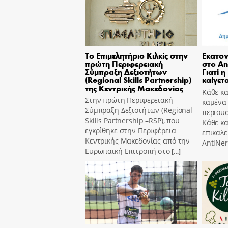
Το Επιμελητήριο Κιλκίς στην
Εκατον
πρώτη Περιφερειακή
στο An
Σύμπραξη Δεξιοτήτων
Γιατί η
(Regional Skills Partnership)
καίγετα
της Κεντρικής Μακεδονίας
Κάθε κα
Στην πρώτη Περιφερειακή
καμένα
Σύμπραξη Δεξιοτήτων (Regional
περιουσ
Skills Partnership –RSP), που
Κάθε κ
εγκρίθηκε στην Περιφέρεια
επικαλε
Κεντρικής Μακεδονίας από την
AntiNer
Ευρωπαϊκή Επιτροπή στο
[…]