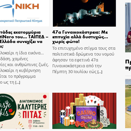
τάδες εκατομμύρια
47α Γυναικοκάστρεια: Με
tiNero του… ΤΑΙΠΕΔ –
επιτυχία αλλά δυστυχώς…
 Ελλάδα συνεχίζει να
χωρίς φώτα!
ι;
Το επιτυχημένο στίγμα τους στα
λοκαίρι η ίδια εικόνα…
πολιτιστικά δρώμενα του νομού
 δάση, χαμένες
Π
άφησαν τα εφετινά 47α
ίες και ανθρώπινες ζωές.
π
Γυναικοκάστρεια από την
αλοκαίρι η κυβέρνηση
Πέμπτη 30 Ιουλίου εώς
[…]
ίται το πρόγραμμα
o ως τη
[…]