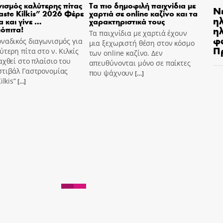
ισμός καλύτερης πίτας
Τα πιο δημοφιλή παιχνίδια με
Ν
aste Kilkis” 2026 Φέρε
χαρτιά σε online καζίνο και τα
η
α και γίνε …
χαρακτηριστικά τους
ηλ
όπιτα!
Τα παιχνίδια με χαρτιά έχουν
φ
ναδικός διαγωνισμός για
μια ξεχωριστή θέση στον κόσμο
Π
ύτερη πίτα στο ν. Κιλκίς
των online καζίνο. Δεν
αχθεί στο πλαίσιο του
απευθύνονται μόνο σε παίκτες
στιβάλ Γαστρονομίας
που ψάχνουν
[…]
ilkis”
[…]