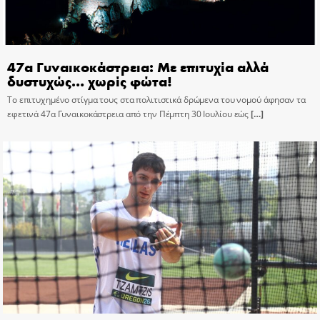
47α Γυναικοκάστρεια: Με επιτυχία αλλά
δυστυχώς… χωρίς φώτα!
Το επιτυχημένο στίγμα τους στα πολιτιστικά δρώμενα του νομού άφησαν τα
εφετινά 47α Γυναικοκάστρεια από την Πέμπτη 30 Ιουλίου εώς
[…]