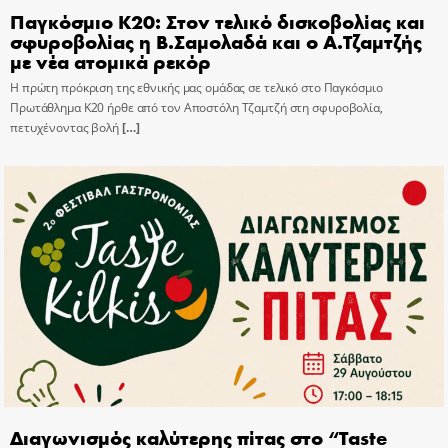
Παγκόσμιο Κ20: Στον τελικό δισκοβολίας και
σφυροβολίας η Β.Σαμολαδά και ο Α.Τζαμτζής
με νέα ατομικά ρεκόρ
Η πρώτη πρόκριση της εθνικής μας ομάδας σε τελικό στο Παγκόσμιο
Πρωτάθλημα Κ20 ήρθε από τον Αποστόλη Τζαμτζή στη σφυροβολία,
πετυχένοντας βολή
[…]
Διαγωνισμός καλύτερης πίτας στο “Taste