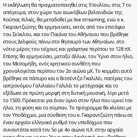
Η εκδήλωση θα πραγματοποιηθεί στις 9 Ιουλίου, στις 7 το
απόγευμα, στον χώρο των αιωνόβιων βελανιδιών της
Κούπας Κιλκίς, θα μεταδοθεί με live streaming, ενώ ο κ.
Γκαραντζιώτης θα ερμηνεύσει, εκτός από τον επιτάφιο
του Σείκιλου, και τον Παιάνα του Αθήναιου που βρέθηκε
στους Δελφούς πάνω στο θησαυρό των Αθηναίων, στο
νότιο μέρος του τείχους και γράφτηκε περίπου το 128 πΧ.
Επίσης θα ερμηνεύσει, μεταξύ άλλων, τον Ύμνο στον ήλιο,
του Μεσομήδη, ενός κρητικού συνθέτη που
χρονολογείται περίπου τον 2ο αιώνα μΧ. Το κομμάτι αυτό
βρέθηκε σε πάπυρο και ο Βιτσέντζο Γκαλιλέι, πατέρας του
αστρονόμου Γαλιλαίου Γαλιλέι το μετέγραψε και το
εξέδωσε σε πρώτη μορφή στη δυτική μουσική, λίγο μετά
το 1500. Πρόκειται για έναν ύμνο στον ήλιο που υμνεί τον
ήλιο, τη φύση και το σύμπαν. Το πρόγραμμα θα κλείσει με
τον Υποδόχμιο, μια σύνθεση του κ. Γκαραντζιώτη πάνω σε
έναν αρχαίο ελληνικό ρυθμό τον υποδόχμιο που
συναντάται κατά τον 5ο με 4ο αιώνα π.Χ. στην αρχαία