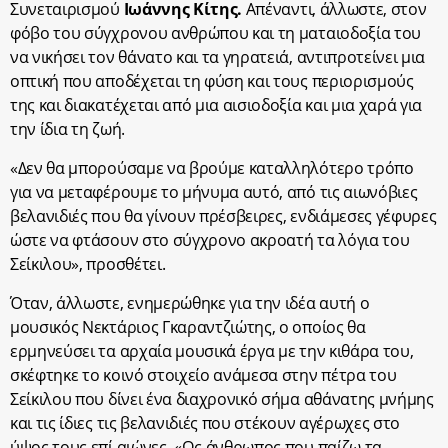
Συνεταιρισμού
Ιωάννης Κίτης.
Απέναντι, άλλωστε, στον
φόβο του σύγχρονου ανθρώπου και τη ματαιοδοξία του
να νικήσει τον θάνατο και τα γηρατειά, αντιπροτείνει μια
οπτική που αποδέχεται τη φύση και τους περιορισμούς
της και διακατέχεται από μια αισιοδοξία και μια χαρά για
την ίδια τη ζωή.
«Δεν θα μπορούσαμε να βρούμε καταλληλότερο τρόπο
για να μεταφέρουμε το μήνυμα αυτό, από τις αιωνόβιες
βελανιδιές που θα γίνουν πρέσβειρες, ενδιάμεσες γέφυρες
ώστε να φτάσουν στο σύγχρονο ακροατή τα λόγια του
Σείκιλου», προσθέτει.
Όταν, άλλωστε, ενημερώθηκε για την ιδέα αυτή ο
μουσικός Νεκτάριος Γκαραντζιώτης, ο οποίος θα
ερμηνεύσει τα αρχαία μουσικά έργα με την κιθάρα του,
σκέφτηκε το κοινό στοιχείο ανάμεσα στην πέτρα του
Σείκιλου που δίνει ένα διαχρονικό σήμα αθάνατης μνήμης
και τις ίδιες τις βελανιδιές που στέκουν αγέρωχες στο
ύψος τους επί αιώνες. «Ως άνθρωπος που παίζω τα