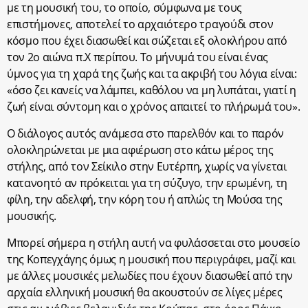
με τη μουσική του, το οποίο, σύμφωνα με τους
επιστήμονες, αποτελεί το αρχαιότερο τραγούδι στον
κόσμο που έχει διασωθεί και σώζεται εξ ολοκλήρου από
τον 2ο αιώνα π.Χ περίπου. Το μήνυμά του είναι ένας
ύμνος για τη χαρά της ζωής και τα ακριβή του λόγια είναι:
«όσο ζει κανείς να λάμπει, καθόλου να μη λυπάται, γιατί η
ζωή είναι σύντομη και ο χρόνος απαιτεί το πλήρωμά του».
Ο διάλογος αυτός ανάμεσα στο παρελθόν και το παρόν
ολοκληρώνεται με μια αφιέρωση στο κάτω μέρος της
στήλης, από τον Σείκιλο στην Ευτέρπη, χωρίς να γίνεται
κατανοητό αν πρόκειται για τη σύζυγο, την ερωμένη, τη
φίλη, την αδελφή, την κόρη του ή απλώς τη Μούσα της
μουσικής.
Μπορεί σήμερα η στήλη αυτή να φυλάσσεται στο μουσείο
της Κοπεγχάγης όμως η μουσική που περιγράφει, μαζί και
με άλλες μουσικές μελωδίες που έχουν διασωθεί από την
αρχαία ελληνική μουσική θα ακουστούν σε λίγες μέρες