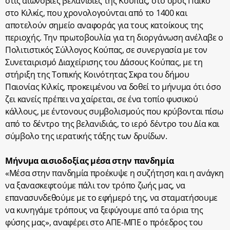
στις αιωνόβιες βελανιδιές της Κούπας, στο όρος Πάικο
στο Κιλκίς, που χρονολογούνται από το 1400 και
αποτελούν σημείο αναφοράς για τους κατοίκους της
περιοχής. Την πρωτοβουλία για τη διοργάνωση ανέλαβε ο
Πολιτιστικός Σύλλογος Κούπας, σε συνεργασία με τον
Συνεταιρισμό Διαχείρισης του Δάσους Κούπας, με τη
στήριξη της Τοπικής Κοινότητας Σκρα του δήμου
Παιονίας Κιλκίς, προκειμένου να δοθεί το μήνυμα ότι όσο
ζει κανείς πρέπει να χαίρεται, σε ένα τοπίο φυσικού
κάλλους, με έντονους συμβολισμούς που κρύβονται πίσω
από το δέντρο της βελανιδιάς, το ιερό δέντρο του Δία και
σύμβολο της ιερατικής τάξης των δρυίδων.
Μήνυμα αισιοδοξίας μέσα στην πανδημία
«Μέσα στην πανδημία προέκυψε η συζήτηση και η ανάγκη
να ξανασκεφτούμε πάλι τον τρόπο ζωής μας, να
επανασυνδεθούμε με το εφήμερό της, να σταματήσουμε
να κυνηγάμε τρόπους να ξεφύγουμε από τα όρια της
φύσης μας», αναφέρει στο ΑΠΕ-ΜΠΕ ο πρόεδρος του