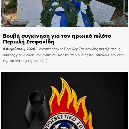
Βουβή συγκίνηση για τον ηρωικό πιλότο
Περικλή Στεφανίδη
4 Αυγούστου, 2026
Ο αντιπτέραρχος Περικλής Στεφανίδης πέταξε στους
αιθέρες για να σώσει ανθρώπινες ζωές και περιουσίες που απειλούνταν από
την καταστροφική μανία
[…]