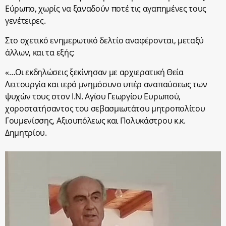
Εύρωπο, χωρίς να ξαναδούν ποτέ τις αγαπημένες τους
γενέτειρες.
Στο σχετικό ενημερωτικό δελτίο αναφέρονται, μεταξύ
άλλων, και τα εξής:
«…Οι εκδηλώσεις ξεκίνησαν με αρχιερατική Θεία
Λειτουργία και ιερό μνημόσυνο υπέρ αναπαύσεως των
ψυχών τους στον Ι.Ν. Αγίου Γεωργίου Ευρωπού,
χοροστατήσαντος του σεβασμιωτάτου μητροπολίτου
Γουμενίσσης, Αξιουπόλεως και Πολυκάστρου κ.κ.
Δημητρίου.