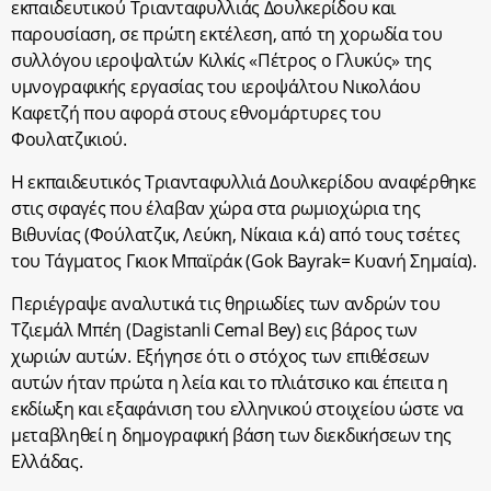
εκπαιδευτικού Τριανταφυλλιάς Δουλκερίδου και
παρουσίαση, σε πρώτη εκτέλεση, από τη χορωδία του
συλλόγου ιεροψαλτών Κιλκίς «Πέτρος ο Γλυκύς» της
υμνογραφικής εργασίας του ιεροψάλτου Νικολάου
Καφετζή που αφορά στους εθνομάρτυρες του
Φουλατζικιού.
Η εκπαιδευτικός Τριανταφυλλιά Δουλκερίδου αναφέρθηκε
στις σφαγές που έλαβαν χώρα στα ρωμιοχώρια της
Βιθυνίας (Φούλατζικ, Λεύκη, Νίκαια κ.ά) από τους τσέτες
του Τάγματος Γκιοκ Μπαϊράκ (Gok Bayrak= Κυανή Σημαία).
Περιέγραψε αναλυτικά τις θηριωδίες των ανδρών του
Τζιεμάλ Μπέη (Dagistanli Cemal Bey) εις βάρος των
χωριών αυτών. Εξήγησε ότι ο στόχος των επιθέσεων
αυτών ήταν πρώτα η λεία και το πλιάτσικο και έπειτα η
εκδίωξη και εξαφάνιση του ελληνικού στοιχείου ώστε να
μεταβληθεί η δημογραφική βάση των διεκδικήσεων της
Ελλάδας.