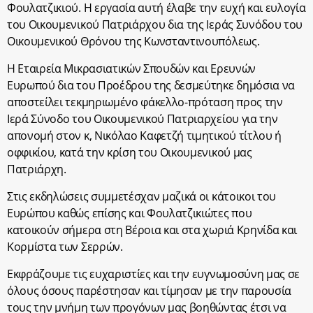
Φουλατζικιού. Η εργασία αυτή έλαβε την ευχή και ευλογία
του Οικουμενικού Πατριάρχου δια της Ιεράς Συνόδου του
Οικουμενικού Θρόνου της Κωνσταντινουπόλεως.
Η Εταιρεία Μικρασιατικών Σπουδών και Ερευνών
Ευρωπού δια του Προέδρου της δεσμεύτηκε δημόσια να
αποστείλει τεκμηριωμένο φάκελλο-πρόταση προς την
Ιερά Σύνοδο του Οικουμενικού Πατριαρχείου για την
απονομή στον κ, Νικόλαο Καφετζή τιμητικού τίτλου ή
οφφικίου, κατά την κρίση του Οικουμενικού μας
Πατριάρχη.
Στις εκδηλώσεις συμμετέσχαν μαζικά οι κάτοικοι του
Ευρώπου καθώς επίσης και Φουλατζικιώτες που
κατοικούν σήμερα στη Βέροια και στα χωριά Κρηνίδα και
Κορμίστα των Σερρών.
Εκφράζουμε τις ευχαριστίες και την ευγνωμοσύνη μας σε
όλους όσους παρέστησαν και τίμησαν με την παρουσία
τους την μνήμη των προγόνων μας βοηθώντας έτσι να