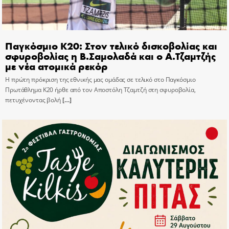
Παγκόσμιο Κ20: Στον τελικό δισκοβολίας και
σφυροβολίας η Β.Σαμολαδά και ο Α.Τζαμτζής
με νέα ατομικά ρεκόρ
Η πρώτη πρόκριση της εθνικής μας ομάδας σε τελικό στο Παγκόσμιο
Πρωτάθλημα Κ20 ήρθε από τον Αποστόλη Τζαμτζή στη σφυροβολία,
πετυχένοντας βολή
[…]