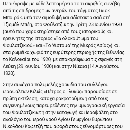
Περιέγραψε με κάθε λεπτομέρεια το τι ακριβώς συνέβη
από τις επιδρομές των αντρών του τάγματος Γκιοκ
Μπαϊράκ, υπό τον αιμοδιψή και αδίστακτο σαδιστή
Τζιεμάλ Μπέη, στο Φούλατζικ την Τρίτη 23 Ιουνίου 1920
(αυτό που χαρακτηρίστηκε από τους ιστορικούς και
ερευνητές της Ιστορίας «Το ολοκαύτωμα του
Φουλατζικιού» και «Το ‘Δίστομο’ της Μικράς Ασίας») και
στα ρωμέϊκα χωριά της ευρύτερης περιοχής της Βιθυνίας
το Καλοκαίρι του 1920, με αποκορύφωμα τις σφαγές στη
Λεύκη (29 Ιουνίου 1920) και στην Νίκαια (14 Αυγούστου
1920).
Στην συνέχεια πολυμελής χορωδία του συλλόγου
ιεροψαλτών Κιλκίς «Πέτρος ο Γλυκύς» παρουσίασε σε
πρώτη εκτέλεση, καταχειροκροτούμενη από τους
συγκινημένους παρευρεθέντες την υμνογραφική εργασία
του Φουλατζικιώτη στην καταγωγή και Ιεροψάλτη στο
αναλόγιο του ιερού ναού Αγίου Γεωργίου Ευρώπου
Νικολάου Καφετζή που αφορά στους εθνομάρτυρες του