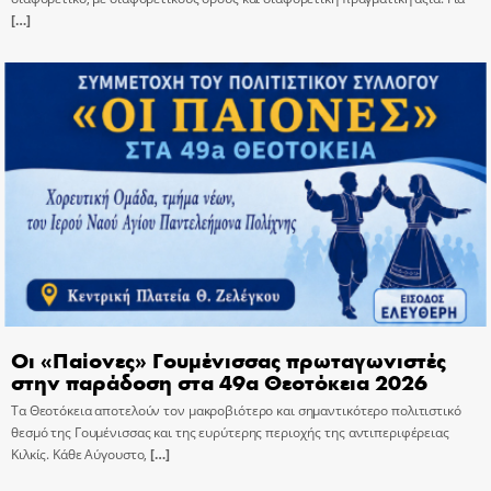
[…]
Οι «Παίονες» Γουμένισσας πρωταγωνιστές
στην παράδοση στα 49α Θεοτόκεια 2026
Τα Θεοτόκεια αποτελούν τον μακροβιότερο και σημαντικότερο πολιτιστικό
θεσμό της Γουμένισσας και της ευρύτερης περιοχής της αντιπεριφέρειας
Κιλκίς. Κάθε Αύγουστο,
[…]