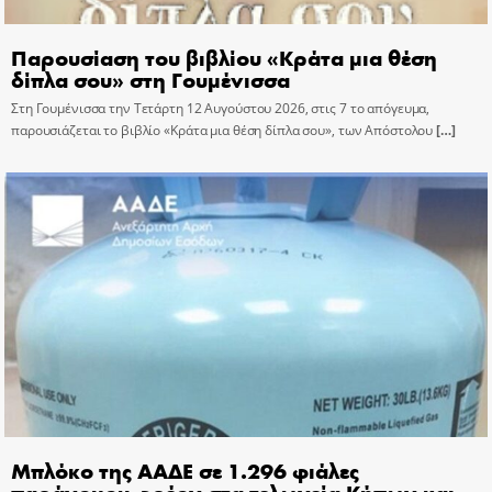
Παρουσίαση του βιβλίου «Κράτα μια θέση
δίπλα σου» στη Γουμένισσα
Στη Γουμένισσα την Τετάρτη 12 Αυγούστου 2026, στις 7 το απόγευμα,
παρουσιάζεται το βιβλίο «Κράτα μια θέση δίπλα σου», των Απόστολου
[…]
Μπλόκο της ΑΑΔΕ σε 1.296 φιάλες
παράνομου φρέον στα τελωνεία Κήπων και