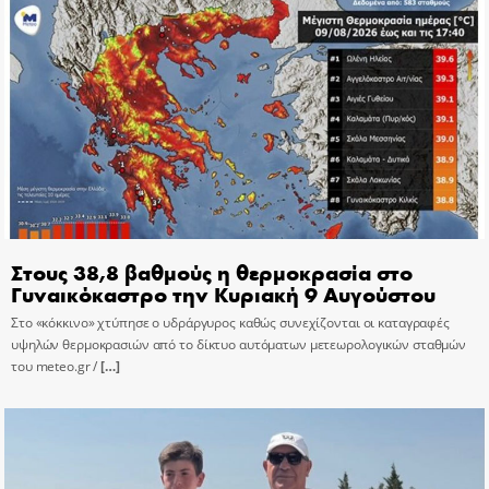
Στους 38,8 βαθμούς η θερμοκρασία στο
Γυναικόκαστρο την Κυριακή 9 Αυγούστου
Στο «κόκκινο» χτύπησε ο υδράργυρος καθώς συνεχίζονται οι καταγραφές
υψηλών θερμοκρασιών από το δίκτυο αυτόματων μετεωρολογικών σταθμών
του meteo.gr /
[…]