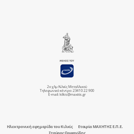
2ο χλμ Κιλκίς Μεταλλικού
Τηλεφωνικό κέντρο: 23410 22 900
E-mail:
kilkis@maxitis.gr
Ηλεκτρονική εφημερίδα του Κιλκίς
Εταιρία ΜΑΧΗΤΗΣ Ε.Π.Ε.
Σταύρος Ορφανίδης