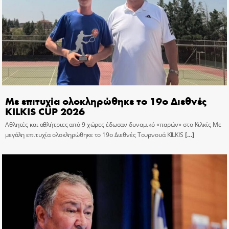
Με επιτυχία ολοκληρώθηκε το 19ο Διεθνές
KILKIS CUP 2026
Αθλητές και αθλήτριες από 9 χώρες έδωσαν δυναμικό «παρών» στο Κιλκίς Με
μεγάλη επιτυχία ολοκληρώθηκε το 19ο Διεθνές Τουρνουά KILKIS
[…]