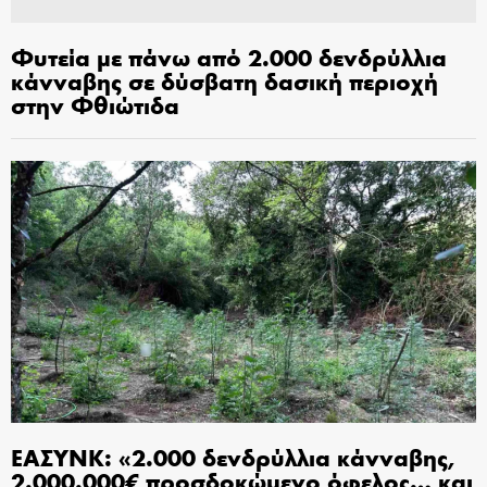
Φυτεία με πάνω από 2.000 δενδρύλλια
κάνναβης σε δύσβατη δασική περιοχή
στην Φθιώτιδα
ΕΑΣΥΝΚ: «2.000 δενδρύλλια κάνναβης,
2.000.000€ προσδοκώμενο όφελος… και