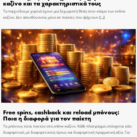
καζίνο και τα χαρακτηριστικά τους
Τα παιχνίδια με χαρτιά έχουν μια ξεχωριστή θέση στον κόσμο των online
καζίνο. Δεν απευθύνονται μόνο σε παίκτες που ψάχνουν
[…]
Free spins, cashback και reload μπόνους:
Ποια η διαφορά για τον παίκτη
Τα μπόνους είναι παντού στα online καζίνο. Κάθε πλατφόρμα υπόσχεται κάτι
διαφορετικό, με διαφορετικούς όρους και διαφορετική πραγματική αξία. Για