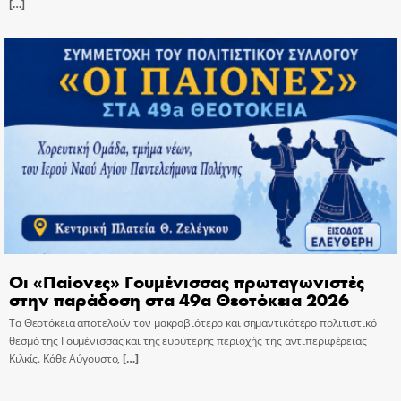
[…]
Οι «Παίονες» Γουμένισσας πρωταγωνιστές
στην παράδοση στα 49α Θεοτόκεια 2026
Τα Θεοτόκεια αποτελούν τον μακροβιότερο και σημαντικότερο πολιτιστικό
θεσμό της Γουμένισσας και της ευρύτερης περιοχής της αντιπεριφέρειας
Κιλκίς. Κάθε Αύγουστο,
[…]