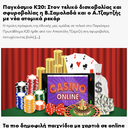
Παγκόσμιο Κ20: Στον τελικό δισκοβολίας και
σφυροβολίας η Β.Σαμολαδά και ο Α.Τζαμτζής
με νέα ατομικά ρεκόρ
Η πρώτη πρόκριση της εθνικής μας ομάδας σε τελικό στο Παγκόσμιο
Πρωτάθλημα Κ20 ήρθε από τον Αποστόλη Τζαμτζή στη σφυροβολία,
πετυχένοντας βολή
[…]
Τα πιο δημοφιλή παιχνίδια με χαρτιά σε online