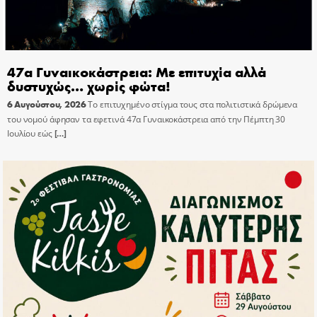
47α Γυναικοκάστρεια: Με επιτυχία αλλά
δυστυχώς… χωρίς φώτα!
6 Αυγούστου, 2026
Το επιτυχημένο στίγμα τους στα πολιτιστικά δρώμενα
του νομού άφησαν τα εφετινά 47α Γυναικοκάστρεια από την Πέμπτη 30
Ιουλίου εώς
[…]