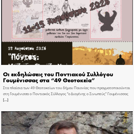
Οι εκδηλώσεις του Ποντιακού Συλλόγου
Γουμένισσας στα “49 Θεοτοκεία”
Στα πλαίσια των 49 Θεοτοκείων του δήμου Παιονίας που πραγματοποιούνται
στη Γουμένισσα ο Ποντιακός Σύλλογος “ο Διογένης ο Σινωπεύς” Γουμένισσας
[…]