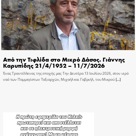
Από την Τιφλίδα στο Μικρό Δάσος. Γιάννης
Καρυπίδης 21/4/1952 – 11/7/2026
Ένας Τραντέλλενας της εποχής μας Την Δευτέρα 13 Ιουλίου 2026, στον ιερό
ναό των Παμμεγίστων Ταξιαρχών, Μιχαήλ και Γαβριήλ, του Μικρού
[…]