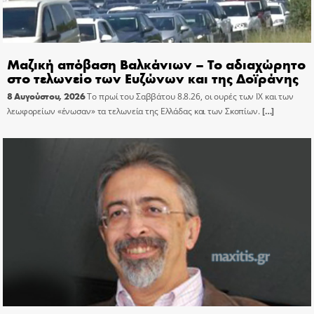
Μαζική απόβαση Βαλκάνιων – Το αδιαχώρητο
στο τελωνείο των Ευζώνων και της Δοϊράνης
8 Αυγούστου, 2026
Το πρωί του Σαββάτου 8.8.26, οι ουρές των ΙΧ και των
λεωφορείων «ένωσαν» τα τελωνεία της Ελλάδας και των Σκοπίων.
[…]