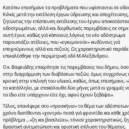
Κατόπιν επεσήμανε τα προβλήματα που υφίστανται σε οδο
Κιλκίς μετά την εκτέλεση έργων ύδρευσης και αποχέτευσης,
ζητώντας την επίσπευση εκτέλεσης του έργου αποκατάστα
οδοστρωμάτων, αλλά και διορθωτικές παρεμβάσεις σε σημε
αυτή έγινε, καθώς γιά κάποιους λόγους το νέο οδόστρωμα
παρουσιάζει ατέλειες, που «εγκυμονούν» κινδύνους γιά
εποχούμενους αλλά και πεζούς. Ως χαρακτηριστικό παράδε
επικαλέσθηκε την περιμετρική οδό Μ.Αλεξάνδρου.
Ο κ. Βαφειάδης επικρότησε τις παρεμβάσεις του δήμου, όσ
στην διαγράμμιση των διαβάσεων πεζών, όμως συγχρόνως
κριτική στην επιλογή του υλικού, καθώς, όπως επεσήμανε, «
το κατάλληλο, με επακόλουθο δύο μήνες μετά οι γραμμές να
το ίδιο είτε υπάρχουν είτε όχι, αφού έχουν ξεβάψει».
Τέλος, επανέφερε στο «προσκήνιο» το θέμα των αδέσποτων
χρόνο διατίθενται «χοντρά» ποσά γιά φροντίδα και κάθε χρ
πρόβλημα …«ζη και βασιλεύει», τόνισε χαρακτηριστικώς, ζ
δραστική αντιμετώπιση και οριστική επίλυση του θέματος.