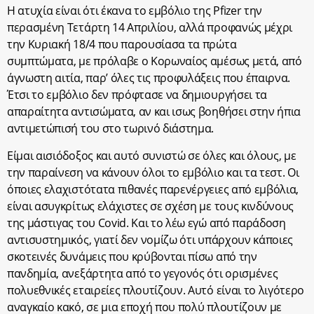
Η ατυχία είναι ότι έκανα το εμβόλιο της Pfizer την
περασμένη Τετάρτη 14 Απριλίου, αλλά προφανώς μέχρι
την Κυριακή 18/4 που παρουσίασα τα πρώτα
συμπτώματα, με πρόλαβε ο Κορωναίος αμέσως μετά, από
άγνωστη αιτία, παρ’ όλες τις προφυλάξεις που έπαιρνα.
Έτσι το εμβόλιο δεν πρόφτασε να δημιουργήσει τα
απαραίτητα αντισώματα, αν και ισως βοηθήσει στην ήπια
αντιμετώπισή του στο τωρινό διάστημα.
Είμαι αισιόδοξος και αυτό συνιστώ σε όλες και όλους, με
την παραίνεση να κάνουν όλοι το εμβόλιο και τα τεστ. Οι
όποιες ελαχιστότατα πιθανές παρενέργειες από εμβόλια,
είναι ασυγκρίτως ελάχιστες σε σχέση με τους κινδύνους
της μάστιγας του Covid. Και το λέω εγώ από παράδοση
αντισυστημικός, γιατί δεν νομίζω ότι υπάρχουν κάποιες
σκοτεινές δυνάμεις που κρύβονται πίσω από την
πανδημία, ανεξάρτητα από το γεγονός ότι ορισμένες
πολυεθνικές εταιρείες πλουτίζουν. Αυτό είναι το λιγότερο
αναγκαίο κακό, σε μια εποχή που πολύ πλουτίζουν με