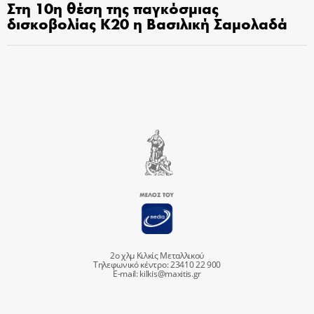
Στη 10η θέση της παγκόσμιας
δισκοβολίας Κ20 η Βασιλική Σαμολαδά
2ο χλμ Κιλκίς Μεταλλικού
Τηλεφωνικό κέντρο: 23410 22 900
E-mail:
kilkis@maxitis.gr