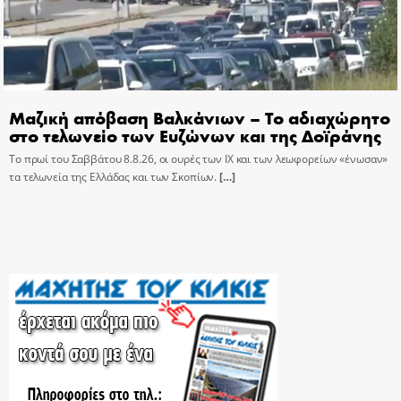
Μαζική απόβαση Βαλκάνιων – Το αδιαχώρητο
στο τελωνείο των Ευζώνων και της Δοϊράνης
Το πρωί του Σαββάτου 8.8.26, οι ουρές των ΙΧ και των λεωφορείων «ένωσαν»
τα τελωνεία της Ελλάδας και των Σκοπίων.
[…]