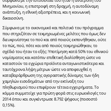
σύμφωνα με την ιστοσελίδα του ήταν η ανατροπή του
Μνημονίου, η επιστροφή στη δραχμή, η αυτοδύναμη
ανάπτυξη, η εθνική αξιοπρέπεια, και η κοινωνική
δικαιοσύνη.
Σύμφωνα με το οικονομικό και πολιτικό του πρόγραμμα
που στηριζόταν σε τεκμηριωμένες μελέτες που όμως δεν
διευκρινίστηκε το πού και από ποιούς εκπονήθηκαν, ούτε
το πώς, πού, πότε και από ποιούς τεκμηριώθηκαν, το
σχέδιό του ήταν το εξής: Υποτίμηση κατά 50% του εθνικού
νομίσματος και κατόπιν επιθετική διολίσθηση ώστε να
καταστούν τα εγχώρια προϊόντα ανταγωνιστικότερα και
ταυτόχρονα λήψη μέτρων ώστε να αποφευχθεί η
καταβαράρθρωση της αγοραστικής δύναμης των ήδη
χαμηλών εισοδημάτων από την εκτίναξη του
πληθωρισμού που επιφέρουν τέτοια εγχειρήματα. Το
κόμμα συμμετείχε για πρώτη φορά στις ευρωεκλογές του
2014 όπου και συγκέντρωσε 8.792 ψήφους (ποσοστό
0,15%).