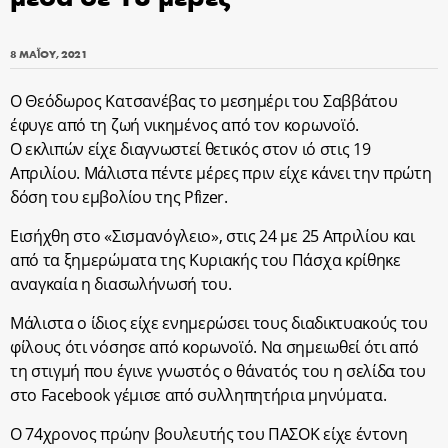
8 ΜΑΪ́ΟΥ, 2021
Ο Θεόδωρος Κατσανέβας το μεσημέρι του Σαββάτου
έφυγε από τη ζωή νικημένος από τον κορωνοϊό.
Ο εκλιπών είχε διαγνωστεί θετικός στον ιό στις 19
Απριλίου. Μάλιστα πέντε μέρες πριν είχε κάνει την πρώτη
δόση του εμβολίου της Pfizer.
Εισήχθη στο «Σισμανόγλειο», στις 24 με 25 Απριλίου και
από τα ξημερώματα της Κυριακής του Πάσχα κρίθηκε
αναγκαία η διασωλήνωσή του.
Μάλιστα ο ίδιος είχε ενημερώσει τους διαδικτυακούς του
φίλους ότι νόσησε από κορωνοϊό. Να σημειωθεί ότι από
τη στιγμή που έγινε γνωστός ο θάνατός του η σελίδα του
στο Facebook γέμισε από συλληπητήρια μηνύματα.
O 74χρονος πρώην βουλευτής του ΠΑΣΟΚ είχε έντονη