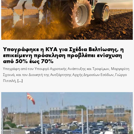
Υπογράφηκε η ΚΥΑ για Σχέδια Βελτίωσης, η
επικείμενη πρόσκληση προβλέπει ενίσχυση
από 50% έως 70%
Υπεγράφη από τον Υπουργό Αγροτικής Ανάπτυξης και Τροφίμων, Μαργαρίτη
Σχοινά, και τον Διοικητή της Ανεξάρτητης Αρχής Δημοσίων Εσόδων, Γιώργο
Πιτσιλή,
[…]