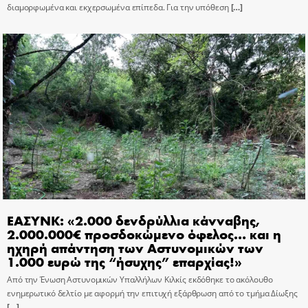
διαμορφωμένα και εκχερσωμένα επίπεδα. Για την υπόθεση
[…]
ΕΑΣΥΝΚ: «2.000 δενδρύλλια κάνναβης,
2.000.000€ προσδοκώμενο όφελος… και η
ηχηρή απάντηση των Αστυνομικών των
1.000 ευρώ της “ήσυχης” επαρχίας!»
Από την Ένωση Αστυνομικών Υπαλλήλων Κιλκίς εκδόθηκε το ακόλουθο
ενημερωτικό δελτίο με αφορμή την επιτυχή εξάρθρωση από το τμήμα Δίωξης
[…]