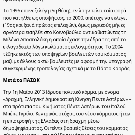
Το 1996 επανεξελέγη (5η θέση), ενώ την τελευταία φορά
που κατήλθε ως υποψήφιος, το 2000, απέτυχε να εκλεγεί
(19ος και ξανά πρώτος επιλαχών), όμως μερικούς μήνες
αργότερα εισήλθε στο Κοινοβούλιο αντικαθιστώντας τη
Μιλένα Αποστολάκη η οποία έχασε την έδρα της από το
εκλογοδικείο λόγω κωλύματος εκλογιμότητας. Το 2004
τέθηκε εκτός των υποψηφίων βουλευτών του κόμματος
μαζί με άλλους οκτώ βουλευτές με αφορμή την υπογραφή
συγκεκριμένης τροπολογίας σχετικά με το Πόρτο Καρράς.
Μετά το ΠΑΣΟΚ
Την 1η Μαΐου 2013 ίδρυσε πολιτικό κόμμα, με όνομα
«Δραχμή, Ελληνική Δημοκρατική Κίνηση Πέντε Αστέρων» –
στα πρότυπα του Κινήματος Πέντε Αστέρων του Ιταλού
Μπέπε Γκρίλο. Κεντρικός στόχος του νέου κόμματος ήταν
η επιστροφή της Ελλάδας στη δραχμή μέσω
δημοψηφίσματος. Οι πέντε βασικές θέσεις του κόμματος