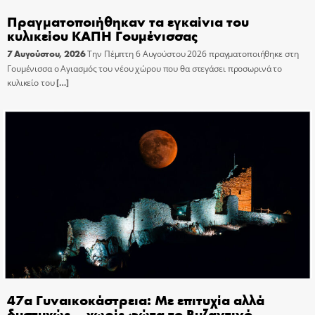
Πραγματοποιήθηκαν τα εγκαίνια του
κυλικείου ΚΑΠΗ Γουμένισσας
7 Αυγούστου, 2026
Την Πέμπτη 6 Αυγούστου 2026 πραγματοποιήθηκε στη
Γουμένισσα ο Αγιασμός του νέου χώρου που θα στεγάσει προσωρινά το
κυλικείο του
[…]
47α Γυναικοκάστρεια: Με επιτυχία αλλά
δυστυχώς… χωρίς φώτα το Βυζαντινό