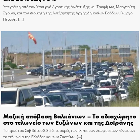
Υπεγράφη από τον Υπουργό Αγροτικής Ανάπτυξης και Τροφίμων, Μαργαρίτη
Σχοινά, και τον Διοικητή της Ανεξάρτητης Αρχής Δημοσίων Εσόδων, Γιώργο
Πιτσιλή,
[…]
Μαζική απόβαση Βαλκάνιων – Το αδιαχώρητο
στο τελωνείο των Ευζώνων και της Δοϊράνης
Το πρωί του Σαββάτου 8.8.26, οι ουρές των ΙΧ και των λεωφορείων «ένωσαν»
τα τελωνεία της Ελλάδας και των Σκοπίων.
[…]