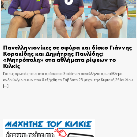
Πανελληνιονίκες σε σφύρα και δίσκο Γιάννης
Κορακίδης και Δημήτρης Παυλίδης:
«Μητρόπολη» στα αθλήματα ρίψεων το
Κιλκίς
Για τις πρωτιές τους στο πρόσφατο Stoiximan πανελλήνιο πρωτάθλημα
ανδρών/γυναικών που διεξήχθη το Σάββατο 25 μέχρι την Κυριακή 26 Ιουλίου
[…]