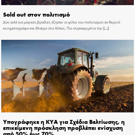
Sold out στον πολιτισμό
Δύο sold out μαγικές βραδιές έζησαν οι φίλοι του πολιτισμού σε θερινό
κινηματογράφο και θέατρο στο Κιλκίς. Πιο συγκεκριμένα την
[…]
Υπογράφηκε η ΚΥΑ για Σχέδια Βελτίωσης, η
επικείμενη πρόσκληση προβλέπει ενίσχυση
από 50% έως 70%