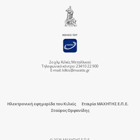
2ο χλμ Κιλκίς Μεταλλικού
Τηλεφωνικό κέντρο: 23410 22 900
E-mail:
kilkis@maxitis.gr
Ηλεκτρονική εφημερίδα του Κιλκίς
Εταιρία ΜΑΧΗΤΗΣ Ε.Π.Ε.
Σταύρος Ορφανίδης
© 2026 ΜΑΧΗΤΗΣ Ε.Π.Ε.