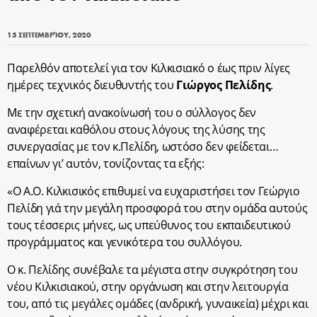
15 ΣΕΠΤΕΜΒΡΊΟΥ, 2020
Παρελθόν αποτελεί για τον Κιλκισιακό ο έως πριν λίγες
ημέρες τεχνικός διευθυντής του
Γιώργος Πελίδης
.
Με την σχετική ανακοίνωσή του ο σύλλογος δεν
αναφέρεται καθόλου στους λόγους της λύσης της
συνεργασίας με τον κ.Πελίδη, ωστόσο δεν φείδεται…
επαίνων γι’ αυτόν, τονίζοντας τα εξής:
«Ο Α.Ο. Κιλκισικός επιθυμεί να ευχαριστήσει τον Γεώργιο
Πελίδη γιά την μεγάλη προσφορά του στην ομάδα αυτούς
τους τέσσερις μήνες, ως υπεύθυνος του εκπαιδευτικού
προγράμματος και γενικότερα του συλλόγου.
Ο κ. Πελίδης συνέβαλε τα μέγιστα στην συγκρότηση του
νέου Κιλκισιακού, στην οργάνωση και στην λειτουργία
του, από τις μεγάλες ομάδες (ανδρική, γυναικεία) μέχρι και