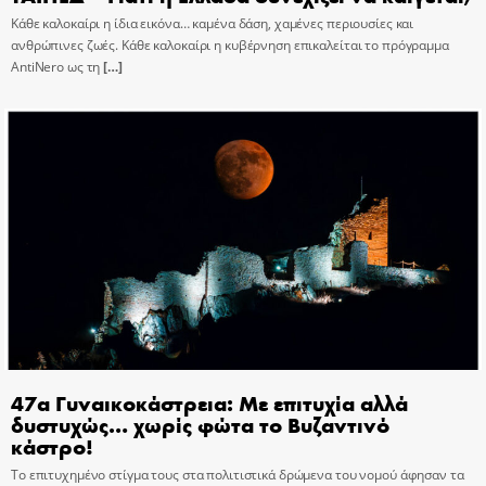
Κάθε καλοκαίρι η ίδια εικόνα… καμένα δάση, χαμένες περιουσίες και
ανθρώπινες ζωές. Κάθε καλοκαίρι η κυβέρνηση επικαλείται το πρόγραμμα
AntiNero ως τη
[…]
47α Γυναικοκάστρεια: Με επιτυχία αλλά
δυστυχώς… χωρίς φώτα το Βυζαντινό
κάστρο!
Το επιτυχημένο στίγμα τους στα πολιτιστικά δρώμενα του νομού άφησαν τα