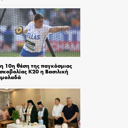
τη 10η θέση της παγκόσμιας
ισκοβολίας Κ20 η Βασιλική
αμολαδά