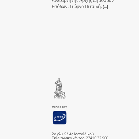
Ανεξάρτητης Αρχής Δημοσίων
Εσόδων, Γιώργο Πιτσιλή,
[…]
2ο χλμ Κιλκίς Μεταλλικού
Τηλεφωνικό κέντρο: 23410 22 900