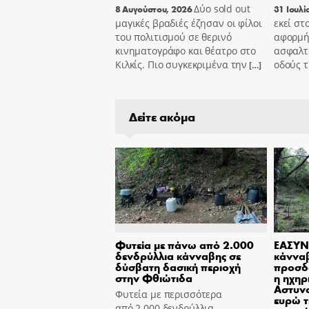
Δύο sold out
8 Αυγούστου, 2026
31 Ιουλί
μαγικές βραδιές έζησαν οι φίλοι
εκεί στ
του πολιτισμού σε θερινό
αφορμή
κινηματογράφο και θέατρο στο
ασφαλτ
Κιλκίς. Πιο συγκεκριμένα την
οδούς τ
[…]
Δείτε ακόμα
Φυτεία με πάνω από 2.000
ΕΑΣΥΝ
δενδρύλλια κάνναβης σε
κάννα
δύσβατη δασική περιοχή
προσδ
στην Φθιώτιδα
η ηχηρ
Αστυν
Φυτεία με περισσότερα
ευρώ τ
από 2.000 δενδρύλλια