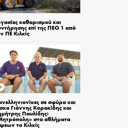
ργασίες καθαρισμού και
υντήρησης επί της ΠΕΟ 1 από
ν ΠΕ Κιλκίς
ανελληνιονίκες σε σφύρα και
ίσκο Γιάννης Κορακίδης και
ημήτρης Παυλίδης:
Μητρόπολη» στα αθλήματα
ίψεων το Κιλκίς