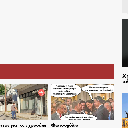
Χρ
κ
τας για το… χρυσάφι
Φωτοσχόλιο