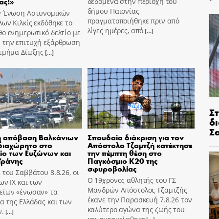
ας!»
δεδομένα στην περιοχή του
δήμου Παιονίας
ν Ένωση Αστυνομικών
πραγματοποιήθηκε πριν από
ων Κιλκίς εκδόθηκε το
λίγες ημέρες, από
[…]
ο ενημερωτικό δελτίο με
 την επιτυχή εξάρθρωση
 τμήμα Δίωξης
[…]
Σ
δ
Σ
ή απόβαση Βαλκάνιων
Σπουδαία διάκριση για τον
διαχώρητο στο
Απόστολο Τζαμτζή κατέκτησε
ίο των Ευζώνων και
την πέμπτη θέση στο
ϊράνης
Παγκόσμιο Κ20 της
σφυροβολίας
 του Σαββάτου 8.8.26, οι
Ο 19χρονος αθλητής του ΓΣ
ων ΙΧ και των
Μανδρών Απόστολος Τζαμτζής
είων «ένωσαν» τα
έκανε την Παρασκευή 7.8.26 τον
α της Ελλάδας και των
καλύτερο αγώνα της ζωής του
ν.
[…]