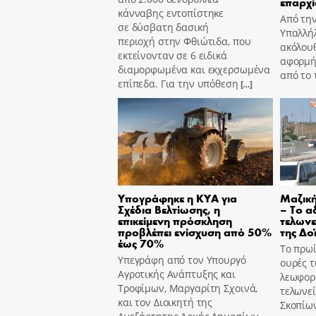
επαρχί
κάνναβης εντοπίστηκε
Από τη
σε δύσβατη δασική
Υπαλλήλ
περιοχή στην Φθιώτιδα, που
ακόλουθ
εκτείνονταν σε 6 ειδικά
αφορμή
διαμορφωμένα και εκχερσωμένα
από το
επίπεδα. Για την υπόθεση
[…]
Υπογράφηκε η ΚΥΑ για
Μαζικ
Σχέδια Βελτίωσης, η
– Το α
επικείμενη πρόσκληση
τελωνε
προβλέπει ενίσχυση από 50%
της Δο
έως 70%
Το πρωί
Υπεγράφη από τον Υπουργό
ουρές τ
Αγροτικής Ανάπτυξης και
λεωφορ
Τροφίμων, Μαργαρίτη Σχοινά,
τελωνεί
και τον Διοικητή της
Σκοπίω