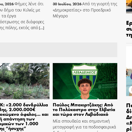
Φήμες λένε ότι
Από τη γιορτή της
ου, 2026
30 Ιουλίου, 2026
ον δήμο του Κιλκίς με
«Δημοκρατίας» στο Προεδρικό
 τα έργα
Μέγαρο
Ε
όστρωσης σε διάφορες
σ
ης πόλης, εκτός από
[…]
τη
Π
Κ: «2.000 δενδρύλλια
Παύλος Μπακιρτζάκης: Από
βης, 2.000.000€
το Πολύκαστρο στην Ελβετία
δ
οκώμενο όφελος… και
και τώρα στον Λεβαδιακό
Δ
ή απάντηση των
Μία σπουδαία και σημαντική
«
ομικών των 1.000
μεταγραφή για τα ποδοσφαιρικά
ρ
ης “ήσυχης”