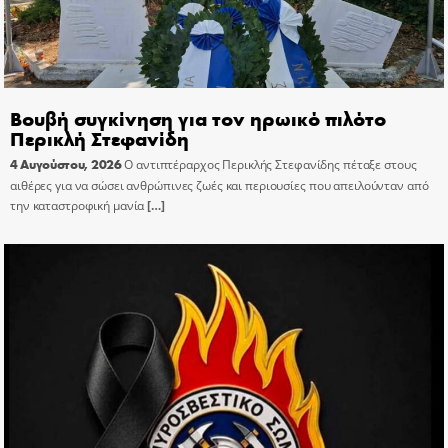
Βουβή συγκίνηση για τον ηρωικό πιλότο
Περικλή Στεφανίδη
4 Αυγούστου, 2026
Ο αντιπτέραρχος Περικλής Στεφανίδης πέταξε στους
αιθέρες για να σώσει ανθρώπινες ζωές και περιουσίες που απειλούνταν από
την καταστροφική μανία
[…]