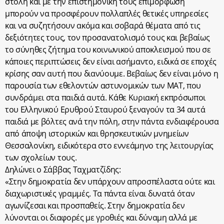
στολή και με την επιστημονική τους επιμόρφωση
μπορούν να προσφέρουν πολλαπλές θετικές υπηρεσίες
και να συζητήσουν ακόμα και σοβαρά θέματα από τις
δεξιότητες τους, τον προσανατολισμό τους και βεβαίως
το σύνηθες ζήτημα του κοινωνικού αποκλεισμού που σε
κάποιες περιπτώσεις δεν είναι ασήμαντο, ειδικά σε εποχές
κρίσης σαν αυτή που διανύουμε. Βεβαίως δεν είναι μόνο η
παρουσία των εθελοντών αστυνομικών των ΜΑΤ, που
συνδράμει στα παιδιά αυτά. Κάθε Κυριακή εκπρόσωποι
του Ελληνικού Ερυθρού Σταυρού ξεναγούν τα 34 αυτά
παιδιά με βόλτες ανά την πόλη, στην πάντα ενδιαφέρουσα
από άποψη ιστορικών και θρησκευτικών μνημείων
Θεσσαλονίκη, ειδικότερα στο εννεάμηνο της λειτουργίας
των σχολείων τους.
Δηλώνει ο Σάββας Ταχματζίδης:
«Στην δημοκρατία δεν υπάρχουν απροσπέλαστα ούτε και
διαχωριστικές γραμμές. Τα πάντα είναι δυνατά όταν
αγωνίζεσαι και προσπαθείς. Στην δημοκρατία δεν
λύνονται οι διαφορές με γροθιές και δύναμη αλλά με