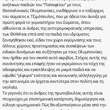
ανήλικων παιδιών του “Παπαφείου” με τους
Θεσσαλονικείς Ολυμπιονίκες, ενεθάρρυνε ο ο ταξίαρχος
του σώματος κ. Τζιμόπουλος, που με άδεια του άνοιξε για
πρώτη φορά το γυμναστήριο του Σώματος, όπου
αθλούνται οι άνδρες της αντιτρομοκρατικής υπηρεσίας,
των ΕΚΑΜ και επτά από τα παιδιά του ιδρύματος
ξεναγήθηκαν εκεί, είδαν τον χώρο εκγύμνασης και τους
άλλους χώρους προετοιμασίας και συσκέψεων των
ειδικών δυνάμεων και συζήτησαν με τους Ολυμπιονίκες
που ήρθαν για τον σκοπό αυτό ακριβώς. Στόχος αυτής της
συνάντησης και επαφής ήταν να γκρεμίσουν τα τείχη της
αδιαφορίας και εγκατάλειψης σε μικρά παιδιά και να
υψωθεί “γέφυρα” ενότητας και κοινωνικής αλληλεγγύης με
την αστυνομία να έρχεται κοντύτερα στον πολίτη και τη
νεολαία.
Το γεγονός ότι οι άνδρες της πρωτοβουλίας αυτής είναι
πτυχιούχοι με επιστημονική κατάρτιση, δημιούργησε και
εύλογο ερωτηματικό: Πώς θα αξιοποιήσουν μέσα από την