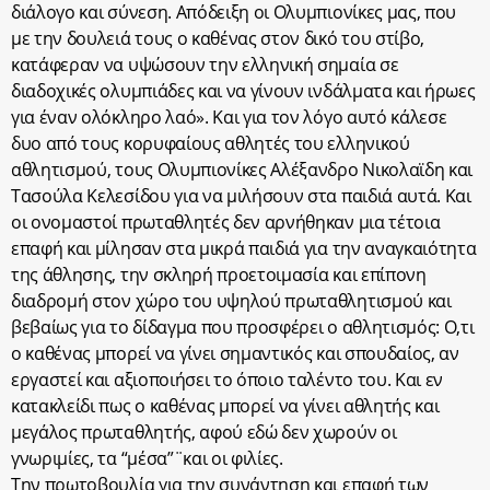
διάλογο και σύνεση. Απόδειξη οι Ολυμπιονίκες μας, που
με την δουλειά τους ο καθένας στον δικό του στίβο,
κατάφεραν να υψώσουν την ελληνική σημαία σε
διαδοχικές ολυμπιάδες και να γίνουν ινδάλματα και ήρωες
για έναν ολόκληρο λαό». Και για τον λόγο αυτό κάλεσε
δυο από τους κορυφαίους αθλητές του ελληνικού
αθλητισμού, τους Ολυμπιονίκες Αλέξανδρο Νικολαϊδη και
Τασούλα Κελεσίδου για να μιλήσουν στα παιδιά αυτά. Και
οι ονομαστοί πρωταθλητές δεν αρνήθηκαν μια τέτοια
επαφή και μίλησαν στα μικρά παιδιά για την αναγκαιότητα
της άθλησης, την σκληρή προετοιμασία και επίπονη
διαδρομή στον χώρο του υψηλού πρωταθλητισμού και
βεβαίως για το δίδαγμα που προσφέρει ο αθλητισμός: Ο,τι
ο καθένας μπορεί να γίνει σημαντικός και σπουδαίος, αν
εργαστεί και αξιοποιήσει το όποιο ταλέντο του. Και εν
κατακλείδι πως ο καθένας μπορεί να γίνει αθλητής και
μεγάλος πρωταθλητής, αφού εδώ δεν χωρούν οι
γνωριμίες, τα “μέσα”¨και οι φιλίες.
Την πρωτοβουλία για την συνάντηση και επαφή των