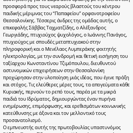
προσφορά προς τους νεαρούς βλαστούς του κέντρου
παιδικής μέριμνας του “Παπαφείου” ορφανοτροφείου
Θεσσαλονίκης. Τέσσερις άνδρες της ομάδας αυτής, ο
επικεφαλής Σάββας Ταχματζίδης, ο Αλέξανδρος
Γεωργιάδης, πτυχιούχος ψυχολόγος, ο Ιωάννης Πανάγος,
πτυχιούχος με σπουδές μεταπτυχιακού στην
πληροφορική και ο Μενέλαος Λυμπεράκης φοιτητής
ηλεκτρολογίας, με την συνδρομή και θετική εισήγηση του
ταξίαρχου Κωνσταντίνου Τζιμόπουλου, διευθυντού
αστυνομικών επιχειρήσεων στην Θεσσαλονίκη
προχώρησαν στην υλοποίηση μιάς ιδέας, που έγινε πράξη
και στόχος. Τις ελεύθερες μέρες τους, τα απογεύματα κάθε
Κυριακής, περνούν το ρεπό τους, παρέα με τα μικρά
παιδιά του Ιδρύματος, δημιουργώντας έναν πυρήνα
ενημέρωσης, επιμόρφωσης, και ερεθισμάτων κοινωνικής
κατεύθυνσης με άξονα και τον μελλοντικό τους
προσανατολισμό.
Ο εμπνευστής αυτής της πρωτοβουλίας υπαστυνόμος