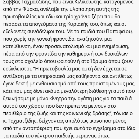
Σάββας Ταχματζίδης, που είναι Κιλκισιώτης, καταγόμενος
από την Φύσκα, ανέλαβε την υλοποίηση αυτής της
πρωτοβουλίας και εδώ και τρία χρόνια ξέρει που θα
περάσει τα απογεύματα της Κυριακής του, όπως και οι
εθελοντές συνάδελφοι του. Με τα παιδιά του Παπαφείου,
που χωρίς την γονική φροντίδα, αναζητούν, μια
κατεύθυνση, έναν προσανατολισμό και μια ενημέρωση,
πέρα από την φροντίδα την καθημερινή των δασκάλων
τους στο σχολείο όπου φοιτούν ή στο Ίδρυμα όπου ζουν
εσώκλειστοι. “Η πρωτοβουλία μας αυτή δεν έρχεται σε
αντίθεση με τα υπηρεσιακά μας καθήκοντα και αντιθέτως
έγινε δεκτή με ενθουσιασμό από τους προϊσταμένους μας,
κάτι που μας δίνει ακόμα μεγαλύτερη διάθεση γι αυτό που
ξεκινήσαμε με μόνο κίνητρο την αγάπη μας για τα παιδιά
αυτού του χώρου, που δεν πρέπει να μείνουν στο
περιθώριο της ζωής και της κοινωνικής δράσης”, τόνισε ο
κ. Ταχματζίδης, δείχνοντας απολύτως ικανοποιημένος
από την ανταπόκριση που έχει αυτό το εγχείρημα στα ίδια
τα παιδιά του κέντρου παιδικής μέριμνας όπως