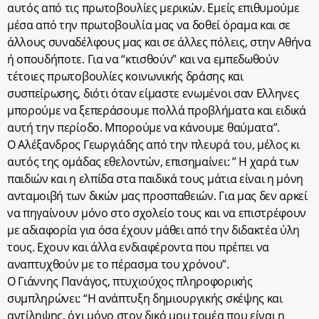
αυτός από τις πρωτοβουλίες μερικών. Εμείς επιθυμούμε
μέσα από την πρωτοβουλία μας να δοθεί όραμα και σε
άλλους συναδέλφους μας και σε άλλες πόλεις, στην Αθήνα
ή οπουδήποτε. Για να “κτισθούν” και να εμπεδωθούν
τέτοιες πρωτοβουλίες κοινωνικής δράσης και
συσπείρωσης, διότι όταν είμαστε ενωμένοι σαν Ελληνες
μπορούμε να ξεπεράσουμε πολλά προβλήματα και ειδικά
αυτή την περίοδο. Μπορούμε να κάνουμε θαύματα”.
Ο Αλέξανδρος Γεωργιάδης από την πλευρά του, μέλος κι
αυτός της ομάδας εθελοντών, επισημαίνει: ” Η χαρά των
παιδιών και η ελπίδα στα παιδικά τους μάτια είναι η μόνη
ανταμοιβή των δικών μας προσπαθειών. Για μας δεν αρκεί
να πηγαίνουν μόνο στο σχολείο τους και να επιστρέφουν
με αδιαφορία για όσα έχουν μάθει από την διδακτέα ύλη
τους. Εχουν και άλλα ενδιαφέροντα που πρέπει να
αναπτυχθούν με το πέρασμα του χρόνου”.
Ο Γιάννης Πανάγος, πτυχιούχος πληροφορικής
συμπληρώνει: “Η ανάπτυξη δημιουργικής σκέψης και
αντίληψης, όχι μόνο στον δικό μου τομέα που είναι η