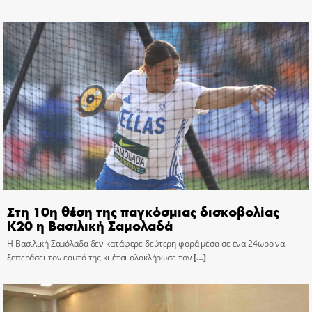
Στη 10η θέση της παγκόσμιας δισκοβολίας
Κ20 η Βασιλική Σαμολαδά
Η Βασιλική Σαμόλαδα δεν κατάφερε δεύτερη φορά μέσα σε ένα 24ωρο να
ξεπεράσει τον εαυτό της κι έτσι ολοκλήρωσε τον
[…]