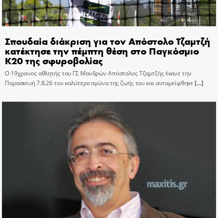
Σπουδαία διάκριση για τον Απόστολο Τζαμτζή
κατέκτησε την πέμπτη θέση στο Παγκόσμιο
Κ20 της σφυροβολίας
Ο 19χρονος αθλητής του ΓΣ Μανδρών Απόστολος Τζαμτζής έκανε την
Παρασκευή 7.8.26 τον καλύτερο αγώνα της ζωής του και ανταμείφθηκε
[…]