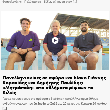
Θεσσαλονίκης – Πολύκαστρο – Εύζωνοι) κοντά στον
[…]
Πανελληνιονίκες σε σφύρα και δίσκο Γιάννης
Κορακίδης και Δημήτρης Παυλίδης:
«Μητρόπολη» στα αθλήματα ρίψεων το
Κιλκίς
Για τις πρωτιές τους στο πρόσφατο Stoiximan πανελλήνιο πρωτάθλημα
ανδρών/γυναικών που διεξήχθη το Σάββατο 25 μέχρι την Κυριακή 26 Ιουλίου
[…]