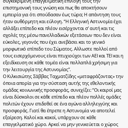
συγκεκριμένη επαγγελματική επιλογή τους την
επιστημονική τους γνώση και πως θα αποκτήσουν
εμπειρία για ότι σπούδασαν έως τώρα; Η απάντηση τους
ήταν αυθόρμητη και εύλογη. “Η Ελληνική Αστυνομία έχει
αλλάξει επίπεδο και πλέον εισέρχονται σ’ αυτή και τις
σχολές της μέσω πανελλαδικών εξετάσεων που δεν είναι
εύκολες, γεγονός που έχει ανεβάσει και το γενικό
μορφωτικό επίπεδο του Σώματος. Αλλωστε πολλοί από
τους εισερχόμενους είναι πτυχιούχοι των ΑΕΙ και ΤΕΙ και η
εξειδίκευση σε κάθε τομέα είναι πολλαπλά χρήσιμη για
την λειτουργία της Αστυνομίας”.
Ο Κιλκισιώτης Σάββας Ταχματζίδης «μεταφράζοντας» την
όποια απορία για την σύσταση αυτής της εθελοντικής
ομάδας κοινωνικής προσφοράς, συνεχίζει: “Οι καιροί μας
είναι δύσκολοι σε κάθε επίπεδο και πλέον πολλές ομάδες
πολιτών έχουν επιδοθεί σε ένα αγώνα αλληλεγγύης και
προσφοράς. Γιατί θα έπρεπε η Αστυνομία να αποτελεί
εξαίρεση. Καλοί και κακοί, υπάρχουν σε κάθε
επαγγελματικό χώρο. Αρκεί να μην γενικεύεται ο χώρος