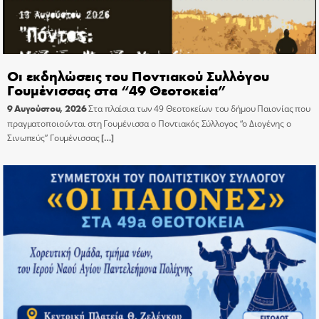
Οι εκδηλώσεις του Ποντιακού Συλλόγου
Γουμένισσας στα “49 Θεοτοκεία”
9 Αυγούστου, 2026
Στα πλαίσια των 49 Θεοτοκείων του δήμου Παιονίας που
πραγματοποιούνται στη Γουμένισσα ο Ποντιακός Σύλλογος “ο Διογένης ο
Σινωπεύς” Γουμένισσας
[…]