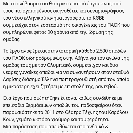
Με το ανέβασμα του θεατρικού αυτού έργου ενός από
τους πιο αγαπημένους σκηνοθέτες και σεναριογράφους
του νέου ελληνικού κινηματογράφου, το ΚΘΒΕ
συμμετέχει στον εορτασμό της οικογένειας του ΠΑΟΚ που
συμπληρώνει φέτος 90 χρόνια από την ίδρυση της
ομάδας.
Το έργο αναφέρεται στην ιστορική κάθοδο 2.500 οπαδών
του ΠΑΟΚ σιδηροδρομικώς στην Αθήνα για τον αγώνα της
ομάδας τους με τον Ολυμπιακό, συμμετείχαν και δυο
νεαρές γυναίκες οπαδοί για να συναντήσουν στον σταθμό
Λαρίσης διάσημο Έλληνα ποπ τραγουδιστή από τον οποίο
η μικρότερη έχει ζητήσει με επιστολή της, ραντεβού.
Ένα έργο που συζητήθηκε έντονα, καθώς συνδέθηκε με
επεισόδια θερμόαιμων οπαδών του ποδοσφαίρου όταν
παρουσιάστηκε το 2011 στο Θέατρο Τέχνης του Καρόλου
Κουν, γεμάτο ωστόσο χιούμορ και τρυφερότητα.
Μια παράσταση που απευθύνεται στο ανδρικό &