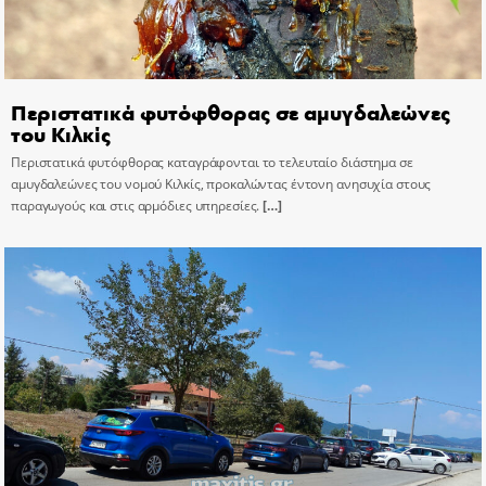
Περιστατικά φυτόφθορας σε αμυγδαλεώνες
του Κιλκίς
Περιστατικά φυτόφθορας καταγράφονται το τελευταίο διάστημα σε
αμυγδαλεώνες του νομού Κιλκίς, προκαλώντας έντονη ανησυχία στους
παραγωγούς και στις αρμόδιες υπηρεσίες.
[…]