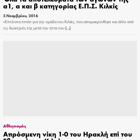
α1, α και β κατηγορίας Ε.Π.Σ. Κιλκίς
5 Νοεμβρίου, 2016
«Επτά στα επτά» για την ομάδα του Κιλκίς, που απομακρύνθηκε και άλλο από
τις διώκτριές της μετά την ήττα του
[…]
Αθλητισμός
Απρόσμενη νίκη 1-0 του Ηρακλή επί του