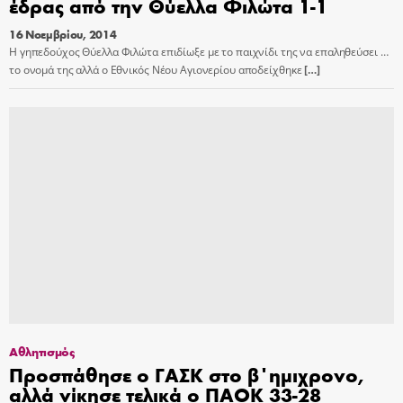
έδρας από την Θύελλα Φιλώτα 1-1
16 Νοεμβρίου, 2014
Η γηπεδούχος Θύελλα Φιλώτα επιδίωξε με το παιχνίδι της να επαληθεύσει …
το ονομά της αλλά ο Εθνικός Νέου Αγιονερίου αποδείχθηκε
[…]
Αθλητισμός
Προσπάθησε ο ΓΑΣΚ στο β΄ημιχρονο,
αλλά νίκησε τελικά ο ΠΑΟΚ 33-28