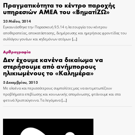
Πραγματικότητα το κέντρο παροχής
υπηρεσιών ΑΜΕΑ του «ΒηματίΖΩ»
23 Μαΐου, 2014
Εγκαινιάσθηκε την Παρασκευή 9.5.14 η λειτουργία του κέντρου
αποθεραπείας, αποκατάστασης, διημέρευσης και ημερήσιας φροντίδας του
συλλόγου γονέων και κηδεμόνων ατόμων
[…]
Αρθρογραφία
Δεν έχουμε κανένα δικαίωμα να
στερήσουμε από ανήμπορους
ηλικιωμένους το «Καλημέρα»
3 Δεκεμβρίου, 2013
Με ολοένα και περισσότερους συμπολίτες μας να αντιμετωπίζουν
προβλήματα επιβίωσης και κοινωνικής απομόνωσης, φτάνουμε και στα
φετινά Χριστούγεννα. Τα λεγόμενα
[…]