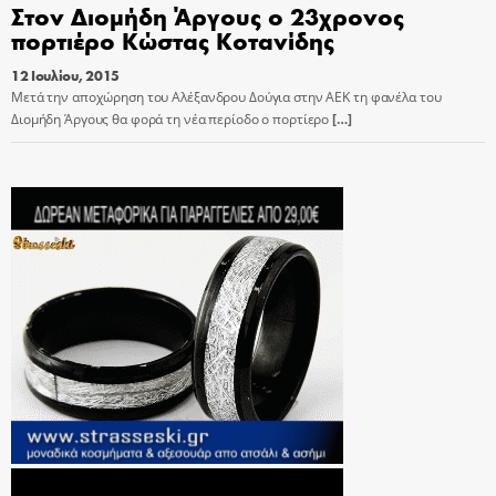
Στον Διομήδη Άργους ο 23χρονος
πορτιέρο Κώστας Κοτανίδης
12 Ιουλίου, 2015
Μετά την αποχώρηση του Αλέξανδρου Δούγια στην ΑΕΚ τη φανέλα του
Διομήδη Άργους θα φορά τη νέα περίοδο ο πορτίερο
[…]