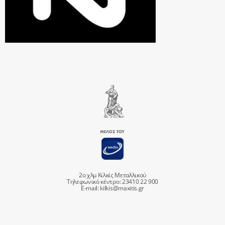
2ο χλμ Κιλκίς Μεταλλικού
Τηλεφωνικό κέντρο: 23410 22 900
E-mail:
kilkis@maxitis.gr