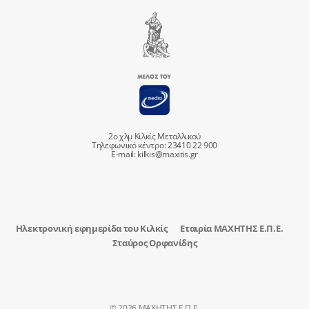
2ο χλμ Κιλκίς Μεταλλικού
Τηλεφωνικό κέντρο: 23410 22 900
E-mail:
kilkis@maxitis.gr
Ηλεκτρονική εφημερίδα του Κιλκίς
Εταιρία ΜΑΧΗΤΗΣ Ε.Π.Ε.
Σταύρος Ορφανίδης
© 2026 ΜΑΧΗΤΗΣ Ε.Π.Ε.