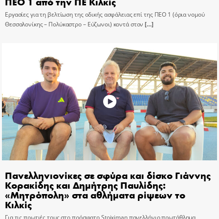
ΠΕΟ 1 από την ΠΕ Κιλκίς
Εργασίες για τη βελτίωση της οδικής ασφάλειας επί της ΠΕΟ 1 (όρια νομού
Θεσσαλονίκης – Πολύκαστρο – Εύζωνοι) κοντά στον
[…]
Πανελληνιονίκες σε σφύρα και δίσκο Γιάννης
Κορακίδης και Δημήτρης Παυλίδης:
«Μητρόπολη» στα αθλήματα ρίψεων το
Κιλκίς
Για τις πρωτιές τους στο πρόσφατο Stoiximan πανελλήνιο πρωτάθλημα