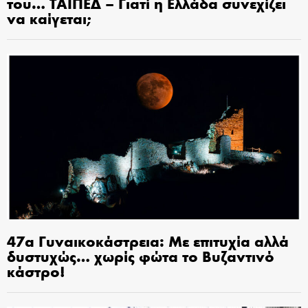
του… ΤΑΙΠΕΔ – Γιατί η Ελλάδα συνεχίζει
να καίγεται;
47α Γυναικοκάστρεια: Με επιτυχία αλλά
δυστυχώς… χωρίς φώτα το Βυζαντινό
κάστρο!