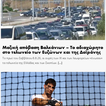
Μαζική απόβαση Βαλκάνιων – Το αδιαχώρητο
στο τελωνείο των Ευζώνων και της Δοϊράνης
Το πρωί του Σαββάτου 8.8.26, οι ουρές των ΙΧ και των λεωφορείων «ένωσαν»
τα τελωνεία της Ελλάδας και των Σκοπίων.
[…]