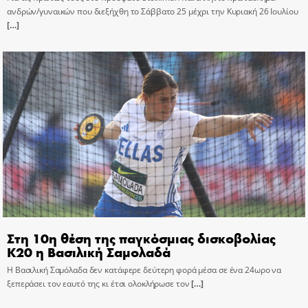
ανδρών/γυναικών που διεξήχθη το Σάββατο 25 μέχρι την Κυριακή 26 Ιουλίου
[…]
Στη 10η θέση της παγκόσμιας δισκοβολίας
Κ20 η Βασιλική Σαμολαδά
Η Βασιλική Σαμόλαδα δεν κατάφερε δεύτερη φορά μέσα σε ένα 24ωρο να
ξεπεράσει τον εαυτό της κι έτσι ολοκλήρωσε τον
[…]