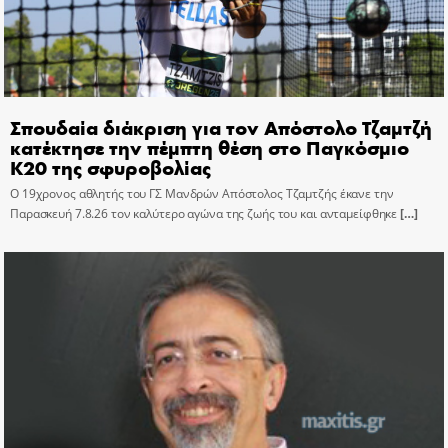
Σπουδαία διάκριση για τον Απόστολο Τζαμτζή
κατέκτησε την πέμπτη θέση στο Παγκόσμιο
Κ20 της σφυροβολίας
Ο 19χρονος αθλητής του ΓΣ Μανδρών Απόστολος Τζαμτζής έκανε την
Παρασκευή 7.8.26 τον καλύτερο αγώνα της ζωής του και ανταμείφθηκε
[…]