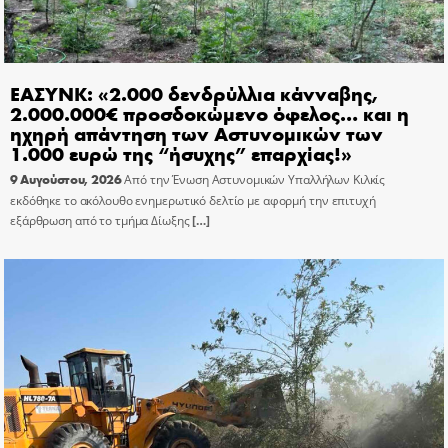
ΕΑΣΥΝΚ: «2.000 δενδρύλλια κάνναβης,
2.000.000€ προσδοκώμενο όφελος… και η
ηχηρή απάντηση των Αστυνομικών των
1.000 ευρώ της “ήσυχης” επαρχίας!»
9 Αυγούστου, 2026
Από την Ένωση Αστυνομικών Υπαλλήλων Κιλκίς
εκδόθηκε το ακόλουθο ενημερωτικό δελτίο με αφορμή την επιτυχή
εξάρθρωση από το τμήμα Δίωξης
[…]