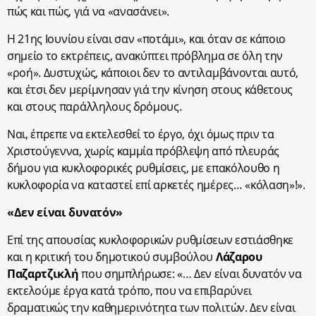
πώς και πώς, γιά να «ανασάνει».
Η 21
ης
Ιουνίου είναι σαν «ποτάμι», και όταν σε κάποιο
σημείο το εκτρέπεις, ανακύπτει πρόβλημα σε όλη την
«ροή». Δυστυχώς, κάποιοι δεν το αντιλαμβάνονται αυτό,
και έτσι δεν μερίμνησαν γιά την κίνηση στους κάθετους
και στους παράλληλους δρόμους.
Ναι, έπρεπε να εκτελεσθεί το έργο, όχι όμως πριν τα
Χριστούγεννα, χωρίς καμμία πρόβλεψη από πλευράς
δήμου για κυκλοφορικές ρυθμίσεις, με επακόλουθο η
κυκλοφορία να καταστεί επί αρκετές ημέρες… «κόλαση»!».
«Δεν είναι δυνατόν»
Επί της απουσίας κυκλοφορικών ρυθμίσεων εστιάσθηκε
και η κριτική του δημοτικού συμβούλου
Λάζαρου
Παζαρτζικλή
που σημπλήρωσε: «… Δεν είναι δυνατόν να
εκτελούμε έργα κατά τρόπο, που να επιβαρύνει
δραματικώς την καθημερινότητα των πολιτών. Δεν είναι