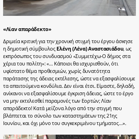
«Λίαν απαράδεκτο»
Δριμεία κριτική για την χρονική στιγμή του έργου άσκησε
η δημοτική σύμβουλος
Ελένη (Λένα) Αναστασιάδου
, ως
εκπρόσωπος του συνδυασμού «Συμμετέχω-Ο δήμος στα
χέρια του πολίτη»: «… Κάποιοι θα ισχυρισθούν, ότι
υφίστατο θέμα προθεσμιών, χωρίς δυνατότητα
παράτασης της άδειας εκτέλεσης, ώστε να εξασφαλίσουμε
τα απαιτούμενα κονδύλια. Δεν είναι έτσι. Είμαστε, δηλαδή,
ανίκανοι να εξασφαλίσουμε έγκριση άδειας, ώστε το έργο
να μην εκτελεσθεί παραμονές των Εορτών; Λίαν
απαράδεκτο! Κατά μείζονα λόγο από την στιγμή που
βλάπτεται το σύνολο των καταστημάτων της 21
ης
Ιουνίου, και όχι μόνο του συγκεκριμένου τμήματος…».