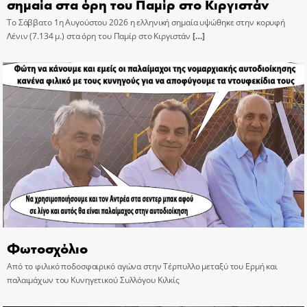
σημαία στα όρη του Παμίρ στο Κιργιστάν
Το Σάββατο 1η Αυγούστου 2026 η ελληνική σημαία υψώθηκε στην κορυφή
Λένιν (7.134 μ.) στα όρη του Παμίρ στο Κιργιστάν
[…]
Φωτοσχόλιο
Από το φιλικό ποδοσφαιρικό αγώνα στην Τέρπυλλο μεταξύ του Ερμή και
παλαιμάχων του Κυνηγετικού Συλλόγου Κιλκίς