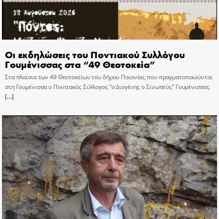
Οι εκδηλώσεις του Ποντιακού Συλλόγου
Γουμένισσας στα “49 Θεοτοκεία”
Στα πλαίσια των 49 Θεοτοκείων του δήμου Παιονίας που πραγματοποιούνται
στη Γουμένισσα ο Ποντιακός Σύλλογος “ο Διογένης ο Σινωπεύς” Γουμένισσας
[…]