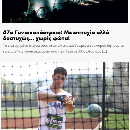
47α Γυναικοκάστρεια: Με επιτυχία αλλά
δυστυχώς… χωρίς φώτα!
Το επιτυχημένο στίγμα τους στα πολιτιστικά δρώμενα του νομού άφησαν τα
εφετινά 47α Γυναικοκάστρεια από την Πέμπτη 30 Ιουλίου εώς
[…]