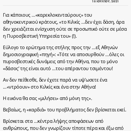
18 ΙΟΥΛΊΟΥ, 2021
Για κάποιους …«καρεκλοκενταύρους» του
αθηνοκεντρικού κράτους, «το Κιλκίς …δεν έχει δάση, άρα
δεν χρειάζεται ενίσχυση ούτε σε προσωπικό ούτε σε μέσα
η Πυροσβεστική Υπηρεσία του» (!).
Εύλογο το ερώτημα της στήλης προς την …εξ Αθηνών
δημοσιογραφική «πηγή»: «Τότε να αποσυρθούν …όλες οι
πυροσβεστικές δυνάμεις από την Αθήνα, που το μόνο
«δάσος’ της είναι αυτό …του απέραντου τσιμέντου!
Αν δεν πείθεσθε, δεν έχετε παρά να υψ’ωσετε ένα
…«ντρόουν» στο Κιλκίς και ένα στην Αθήνα!
Η εικόνα θα σας «μιλήσει» από μόνη της».
Βεβαίως, η «καρδιά» του προβλήματος δεν βρίσκεται εκεί.
Βρίσκεται στα …κέντρα λήψης αποφάσεων από
ανθρώπους, που δεν γνωρίζουν τίποτε πέρα και έξω από