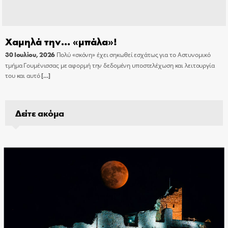
Χαμηλά την… «μπάλα»!
30 Ιουλίου, 2026
Πολύ «σκόνη» έχει σηκωθεί εσχάτως για το Αστυνομικό
τμήμα Γουμένισσας με αφορμή την δεδομένη υποστελέχωση και λειτουργία
του και αυτό
[…]
Δείτε ακόμα