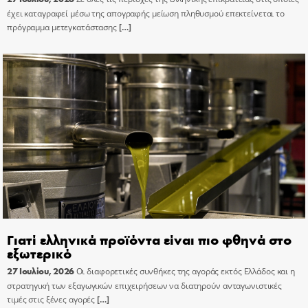
έχει καταγραφεί μέσω της απογραφής μείωση πληθυσμού επεκτείνεται το
πρόγραμμα μετεγκατάστασης
[…]
Γιατί ελληνικά προϊόντα είναι πιο φθηνά στο
εξωτερικό
27 Ιουλίου, 2026
Οι διαφορετικές συνθήκες της αγοράς εκτός Ελλάδος και η
στρατηγική των εξαγωγικών επιχειρήσεων να διατηρούν ανταγωνιστικές
τιμές στις ξένες αγορές
[…]