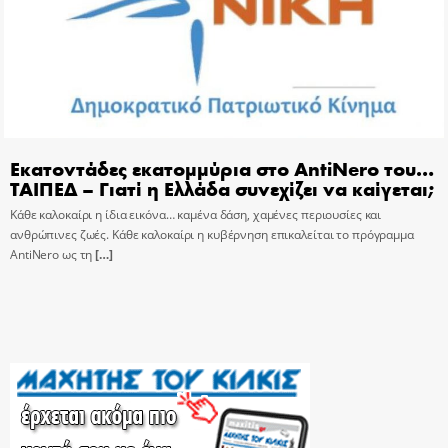
Εκατοντάδες εκατομμύρια στο AntiNero του…
ΤΑΙΠΕΔ – Γιατί η Ελλάδα συνεχίζει να καίγεται;
Κάθε καλοκαίρι η ίδια εικόνα… καμένα δάση, χαμένες περιουσίες και
ανθρώπινες ζωές. Κάθε καλοκαίρι η κυβέρνηση επικαλείται το πρόγραμμα
AntiNero ως τη
[…]