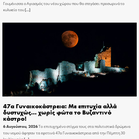
Γουμένισσα ο Αγιασμός του νέου χώρου που θα στεγάσει προσωρινά το
κυλικείο του
[…]
47α Γυναικοκάστρεια: Με επιτυχία αλλά
δυστυχώς… χωρίς φώτα το Βυζαντινό
κάστρο!
6 Αυγούστου, 2026
Το επιτυχημένο στίγμα τους στα πολιτιστικά δρώμενα
του νομού άφησαν τα εφετινά 47α Γυναικοκάστρεια από την Πέμπτη 30