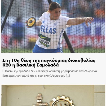
Στη 10η θέση της παγκόσμιας δισκοβολίας
Κ20 η Βασιλική Σαμολαδά
Η Βασιλική Σαμόλαδα δεν κατάφερε δεύτερη φορά μέσα σε ένα 24ωρο να
ξεπεράσει τον εαυτό της κι έτσι ολοκλήρωσε τον
[…]