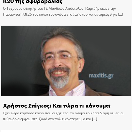
Κ20 της σφυροβολίας
Ο 19χρονος αθλητής του ΓΣ Μανδρών Απόστολος Τζαμτζής έκανε την
Παρασκευή 7.8.26 τον καλύτερο αγώνα της ζωής του και ανταμείφθηκε
[…]
Χρήστος Σπίγκος: Και τώρα τι κάνουμε;
Έχει τώρα κάμποσο καιρό που συζητιέται το όνομα του Κασιδιάρη ότι είναι
πιθανό να εμφανιστεί ξανά στο πολιτικό στερέωμα και
[…]