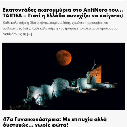
Εκατοντάδες εκατομμύρια στο AntiNero του…
ΤΑΙΠΕΔ – Γιατί η Ελλάδα συνεχίζει να καίγεται;
Κάθε καλοκαίρι η ίδια εικόνα… καμένα δάση, χαμένες περιουσίες και
ανθρώπινες ζωές. Κάθε καλοκαίρι η κυβέρνηση επικαλείται το πρόγραμμα
AntiNero ως τη
[…]
47α Γυναικοκάστρεια: Με επιτυχία αλλά
δυστυχώς… χωρίς φώτα!