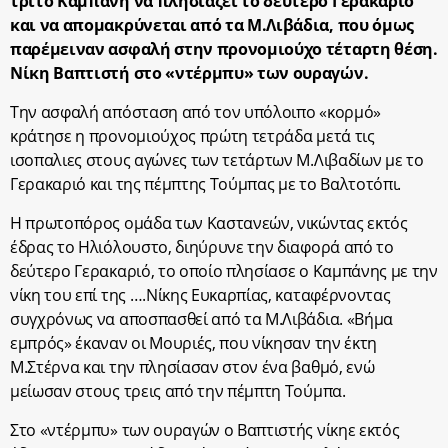
τρίτο Καμπάνη να πλησιάζει το δεύτερο Γερακαριό
και να απομακρύνεται από τα Μ.Λιβάδια, που όμως
παρέμειναν ασφαλή στην προνομιούχο τέταρτη θέση.
Νίκη Βαπτιστή στο «ντέρμπυ» των ουραγών.
Την ασφαλή απόσταση από τον υπόλοιπο «κορμό»
κράτησε η προνομιούχος πρώτη τετράδα μετά τις
ισοπαλιες στους αγώνες των τετάρτων Μ.Λιβαδίων με το
Γερακαριό και της πέμπτης Τούμπας με το Βαλτοτόπι.
Η πρωτοπόρος ομάδα των Καστανεών, νικώντας εκτός
έδρας το Ηλιόλουστο, διηύρυνε την διαφορά από το
δεύτερο Γερακαριό, το οποίο πλησίασε ο Καμπάνης με την
νίκη του επί της ….Νίκης Ευκαρπίας, καταφέρνοντας
συγχρόνως να αποσπασθεί από τα Μ.Λιβάδια. «Βήμα
εμπρός» έκαναν οι Μουριές, που νίκησαν την έκτη
Μ.Στέρνα και την πλησίασαν στον ένα βαθμό, ενώ
μείωσαν στους τρεις από την πέμπτη Τούμπα.
Στο «ντέρμπυ» των ουραγών ο Βαπτιστής νίκηε εκτός