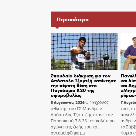
Περισσότερα
Σπουδαία διάκριση για τον
Πανελλ
Απόστολο Τζαμτζή κατέκτησε
και δί
την πέμπτη θέση στο
και Δη
Παγκόσμιο Κ20 της
«Μητρ
σφυροβολίας
ρίψεων
Ο 19χρονος
8 Αυγούστου, 2026
7 Αυγού
αθλητής του ΓΣ Μανδρών
τους στ
Απόστολος Τζαμτζής έκανε την
πανελλ
Παρασκευή 7.8.26 τον καλύτερο
ανδρών
αγώνα της ζωής του και
το Σάββ
ανταμείφθηκε
Κυριακή
[…]