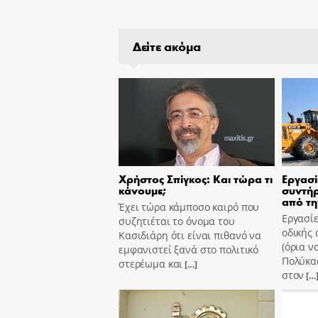
Δείτε ακόμα
Χρήστος Σπίγκος: Και τώρα τι
Εργασί
κάνουμε;
συντήρ
από τη
Έχει τώρα κάμποσο καιρό που
Εργασίε
συζητιέται το όνομα του
οδικής 
Κασιδιάρη ότι είναι πιθανό να
(όρια ν
εμφανιστεί ξανά στο πολιτικό
Πολύκασ
στερέωμα και
[…]
στον
[…