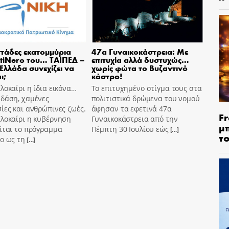
τάδες εκατομμύρια
47α Γυναικοκάστρεια: Με
tiNero του… ΤΑΙΠΕΔ –
επιτυχία αλλά δυστυχώς…
 Ελλάδα συνεχίζει να
χωρίς φώτα το Βυζαντινό
ι;
κάστρο!
λοκαίρι η ίδια εικόνα…
Το επιτυχημένο στίγμα τους στα
 δάση, χαμένες
πολιτιστικά δρώμενα του νομού
ίες και ανθρώπινες ζωές.
άφησαν τα εφετινά 47α
Fr
αλοκαίρι η κυβέρνηση
Γυναικοκάστρεια από την
μ
ίται το πρόγραμμα
Πέμπτη 30 Ιουλίου εώς
[…]
τ
o ως τη
[…]