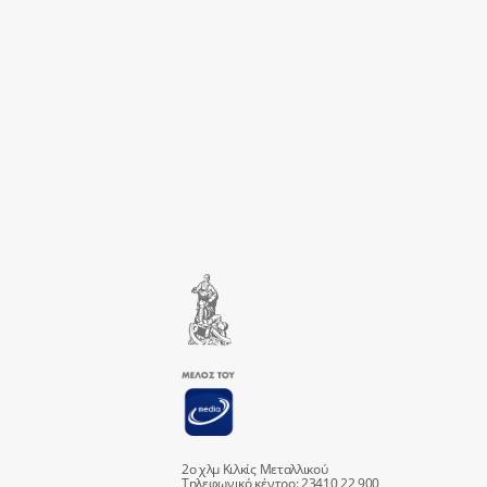
2ο χλμ Κιλκίς Μεταλλικού
Τηλεφωνικό κέντρο: 23410 22 900