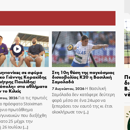
ηνιονίκες σε σφύρα
Στη 10η θέση της παγκόσμιας
Π
σκο Γιάννης Κορακίδης
δισκοβολίας Κ20 η Βασιλική
μήτρης Παυλίδης:
Σαμολαδά
δ
όπολη» στα αθλήματα
Β.
Η Βασιλική
7 Αυγούστου, 2026
 το Κιλκίς
ν
Σαμόλαδα δεν κατάφερε δεύτερη
Για τις πρωτιές
στου, 2026
φορά μέσα σε ένα 24ωρο να
ο πρόσφατο Stoiximan
ξεπεράσει τον εαυτό της κι έτσι
ήνιο πρωτάθλημα
ολοκλήρωσε τον
[…]
/γυναικών που διεξήχθη
ατο 25 μέχρι την
 26 Ιουλίου
[…]