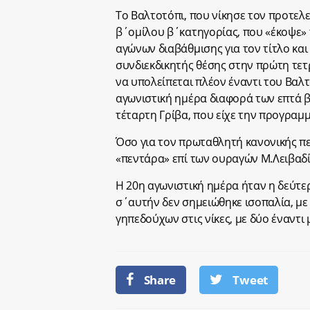
Το Βαλτοτόπι, που νίκησε τον προτελ
β΄ομίλου β΄κατηγορίας, που «έκοψε» τ
αγώνων διαβάθμισης για τον τίτλο και 
συνδιεκδικητής θέσης στην πρώτη τε
να υπολείπεται πλέον έναντι του Βαλ
αγωνιστική ημέρα διαφορά των επτά 
τέταρτη Γρίβα, που είχε την προγραμ
Όσο για τον πρωταθλητή κανονικής πε
«πεντάρα» επί των ουραγών Μ.Λειβαδ
Η 20η αγωνιστική ημέρα ήταν η δεύτε
σ΄αυτήν δεν σημειώθηκε ισοπαλία, μ
γηπεδούχων στις νίκες, με δύο έναντι 
Share
Tweet