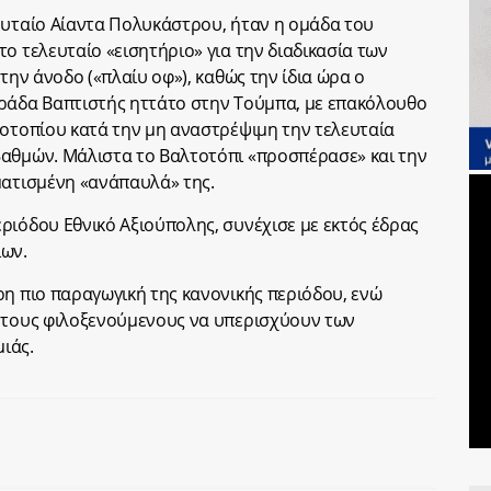
ευταίο Αίαντα Πολυκάστρου, ήταν η ομάδα του
ο τελευταίο «εισητήριο» για την διαδικασία των
την άνοδο («πλαίυ οφ»), καθώς την ίδια ώρα ο
τράδα Βαπτιστής ηττάτο στην Τούμπα, με επακόλουθο
τοτοπίου κατά την μη αναστρέψιμη την τελευταία
βαθμών. Μάλιστα το Βαλτοτόπι «προσπέρασε» και την
ματισμένη «ανάπαυλά» της.
ριόδου Εθνικό Αξιούπολης, συνέχισε με εκτός έδρας
ίων.
ρη πιο παραγωγική της κανονικής περιόδου, ενώ
ε τους φιλοξενούμενους να υπερισχύουν των
μιάς.