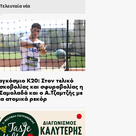
Τελευταία νέα
αγκόσμιο Κ20: Στον τελικό
ισκοβολίας και σφυροβολίας η
Σαμολαδά και ο Α.Τζαμτζής με
έα ατομικά ρεκόρ