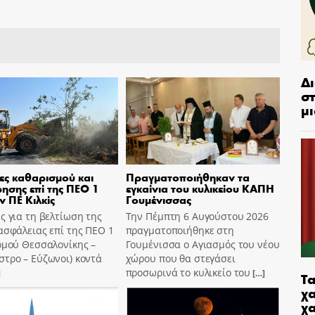
Δ
στ
μι
ες καθαρισμού και
Πραγματοποιήθηκαν τα
ησης επί της ΠΕΟ 1
εγκαίνια του κυλικείου ΚΑΠΗ
ν ΠΕ Κιλκίς
Γουμένισσας
ς για τη βελτίωση της
Την Πέμπτη 6 Αυγούστου 2026
ασφάλειας επί της ΠΕΟ 1
πραγματοποιήθηκε στη
ομού Θεσσαλονίκης –
Γουμένισσα ο Αγιασμός του νέου
τρο – Εύζωνοι) κοντά
χώρου που θα στεγάσει
προσωρινά το κυλικείο του
]
[…]
Τα
χα
χ