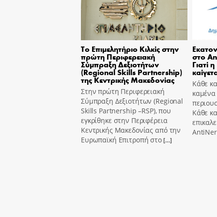
Το Επιμελητήριο Κιλκίς στην
Εκατον
πρώτη Περιφερειακή
στο An
Σύμπραξη Δεξιοτήτων
Γιατί η
(Regional Skills Partnership)
καίγετα
της Κεντρικής Μακεδονίας
Κάθε κα
Στην πρώτη Περιφερειακή
καμένα
Σύμπραξη Δεξιοτήτων (Regional
περιουσ
Skills Partnership –RSP), που
Κάθε κ
εγκρίθηκε στην Περιφέρεια
επικαλε
Κεντρικής Μακεδονίας από την
AntiNer
Ευρωπαϊκή Επιτροπή στο
[…]