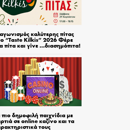
ιαγωνισμός καλύτερης πίτας
ο “Taste Kilkis” 2026 Φέρε
α πίτα και γίνε …διασημόπιτα!
 πιο δημοφιλή παιχνίδια με
ρτιά σε online καζίνο και τα
αρακτηριστικά τους