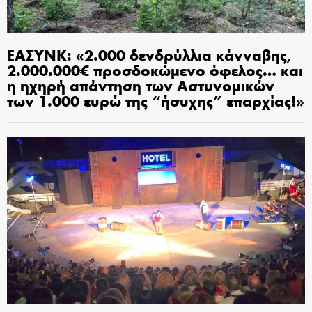
ΕΑΣΥΝΚ: «2.000 δενδρύλλια κάνναβης,
2.000.000€ προσδοκώμενο όφελος… και
η ηχηρή απάντηση των Αστυνομικών
των 1.000 ευρώ της “ήσυχης” επαρχίας!»