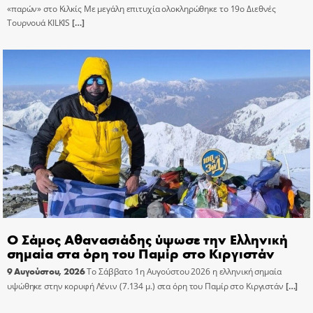
«παρών» στο Κιλκίς Με μεγάλη επιτυχία ολοκληρώθηκε το 19ο Διεθνές
Τουρνουά KILKIS
[…]
Ο Σάμος Αθανασιάδης ύψωσε την Ελληνική
σημαία στα όρη του Παμίρ στο Κιργιστάν
9 Αυγούστου, 2026
Το Σάββατο 1η Αυγούστου 2026 η ελληνική σημαία
υψώθηκε στην κορυφή Λένιν (7.134 μ.) στα όρη του Παμίρ στο Κιργιστάν
[…]