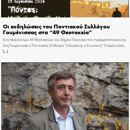
Οι εκδηλώσεις του Ποντιακού Συλλόγου
Γουμένισσας στα “49 Θεοτοκεία”
Στα πλαίσια των 49 Θεοτοκείων του δήμου Παιονίας που πραγματοποιούνται
στη Γουμένισσα ο Ποντιακός Σύλλογος “ο Διογένης ο Σινωπεύς” Γουμένισσας
[…]