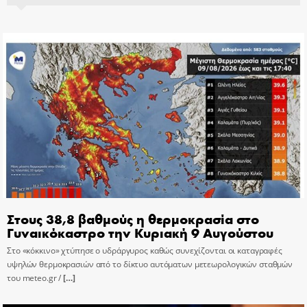
Στους 38,8 βαθμούς η θερμοκρασία στο
Γυναικόκαστρο την Κυριακή 9 Αυγούστου
Στο «κόκκινο» χτύπησε ο υδράργυρος καθώς συνεχίζονται οι καταγραφές
υψηλών θερμοκρασιών από το δίκτυο αυτόματων μετεωρολογικών σταθμών
του meteo.gr /
[…]