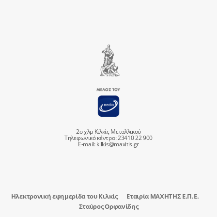
2ο χλμ Κιλκίς Μεταλλικού
Τηλεφωνικό κέντρο: 23410 22 900
E-mail:
kilkis@maxitis.gr
Ηλεκτρονική εφημερίδα του Κιλκίς
Εταιρία ΜΑΧΗΤΗΣ Ε.Π.Ε.
Σταύρος Ορφανίδης